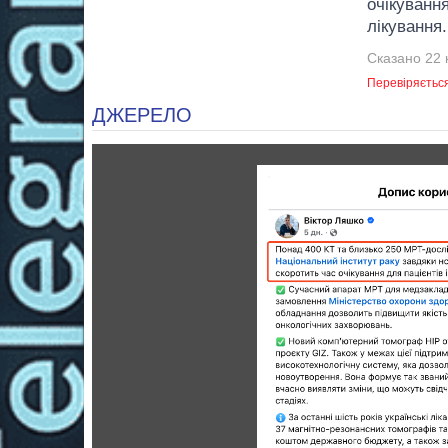
очікуванн
лікування.
Сказано 22 к
Перевіряєтьс
ДЖЕРЕЛО