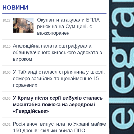
НОВИНИ
Окупанти атакували БПЛА
10:27
ринок на на Сумщині, є
важкопоранені
Апеляційна палата оштрафувала
10:10
обвинуваченого київського адвоката з
вироком
У Таїланді сталася стрілянина у школі,
10:08
семеро загиблих та щонайменше 15
поранених
У Криму після серії вибухів сталась
09:58
масштабна пожежа на аеродромі
«Гвардійське»
Росія вночі випустила по Україні майже
09:32
150 дронів: скільки збила ППО