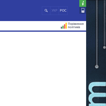
УКР
РОС
Порівняння
політиків
ЦІЙ
МЕРИ МІСТ
ВСІ ПЕРСОНИ