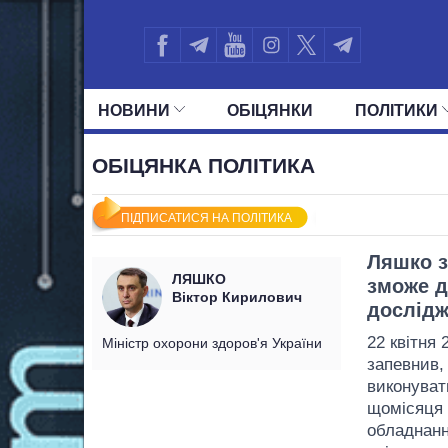
НОВИНИ
ОБIЦЯНКИ
ПОЛIТИКИ
УСІ ПОЛІТИКИ
ПРЕЗИДЕНТ І ОФ
ОБІЦЯНКА ПОЛІТИКА
ПІДПИСАТИСЯ НА ПОЛІТИКА
Ляшко з
ЛЯШКО
зможе д
Віктор Кирилович
дослідж
22 квітня 
Міністр охорони здоров'я України
запевнив,
виконуват
щомісяця 
обладнанн