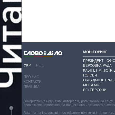
МОНІТОРИНГ
ПРЕЗИДЕНТ І ОФІС
УКР
РОС
ВЕРХОВНА РАДА
КАБІНЕТ МІНІСТРІ
ГОЛОВИ
ПРО НАС
ОБЛАДМІНІСТРАЦІ
КОНТАКТИ
МЕРИ МІСТ
ПРАВИЛА
ВСІ ПЕРСОНИ
Використання будь-яких матеріалів, розміщених на сайті,
обов’язкове незалежно від повного або часткового викори
Аналітична інформація про обіцянки політиків і чиновників