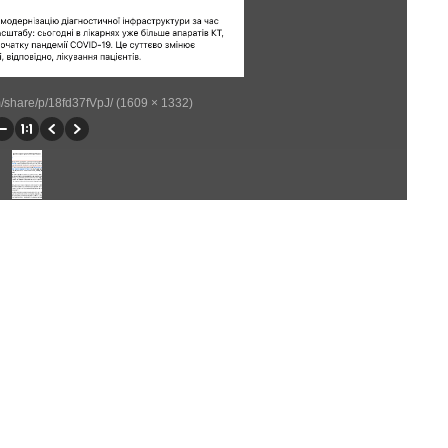
/share/p/18fd37fVpJ/ (1609 × 1332)