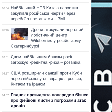
Найбільший НПЗ Китаю наростив
08:54
закупівлі російської нафти через
перебої з поставками – ЗМІ
Дрони атакували черговий
08:16
логістичний центр
Wildberries у російському
Єкатеринбурзі
Двом найбільшим банкам росії
07:51
загрожує кредитна криза – розвідка
США розширили санкції проти Куби
05:17
через військову співпрацю з росією,
Китаєм та Іраном
Радник президента попередив бізнес
04:57
про фейкові листи з погрозами атак
дронів