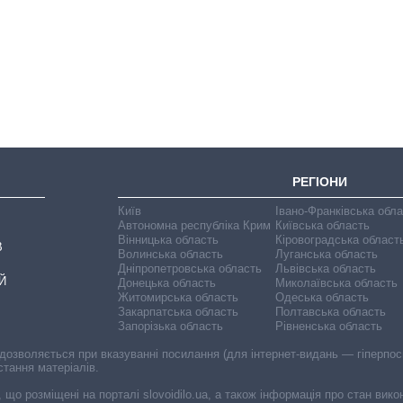
Як зросли тарифи
на холодну воду у
містах України на
початок серпня
РЕГІОНИ
Київ
Івано-Франківська обл
Автономна республіка Крим
Київська область
Вінницька область
Кіровоградська област
В
Волинська область
Луганська область
Дніпропетровська область
Львівська область
Й
Донецька область
Миколаївська область
Житомирська область
Одеська область
Закарпатська область
Полтавська область
Запорізька область
Рівненська область
 дозволяється при вказуванні посилання (для інтернет-видань — гіперпоси
стання матеріалів.
, що розміщені на порталі slovoidilo.ua, а також інформація про стан вик