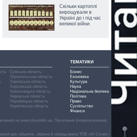
Скільки картоплі
вирощували в
Україні до і під час
великої війни
ТЕМАТИКИ
асть
Сумська область
Бізнес
Тернопільська область
Економіка
ь
Харківська область
Культура
Херсонська область
Наука
Хмельницька область
Національна безпека
Черкаська область
Політика
Чернівецька область
Право
Чернігівська область
Суспільство
Фінанси
лання) на www.slovoidilo.ua. Посилання (гіперпосилання)
онання цих обіцянок, зібрана й опрацьована ТОВ «ІА Слово і