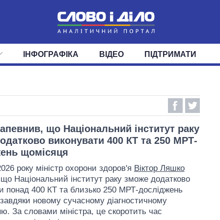
ІНФОГРАФІКА
ВІДЕО
ПІДТРИМАТИ
ІС
СТРІЧКА
ВЕРХОВНА РАДА
ПОДІЇ
СТАТТІ
КАБІНЕТ МІНІСТРІВ
ДУМКИ
ОГЛЯДИ
ГОЛОВИ ОБЛАДМІНІСТРА
ДАЙДЖЕСТИ
ПОЛІТИКА
ДЕПУТАТИ
ЕКОНОМІКА
КОМІТЕТИ
СУСПІЛЬСТВО
ФРАКЦІЇ
ОКРУГИ
СВІТ
апевнив, що Національний інститут раку
одатково виконувати 400 КТ та 250 МРТ-
ень щомісяця
2026 року міністр охорони здоров'я
Віктор Ляшко
 що Національний інститут раку зможе додатково
и понад 400 КТ та близько 250 МРТ-досліджень
завдяки новому сучасному діагностичному
ю. За словами міністра, це скоротить час