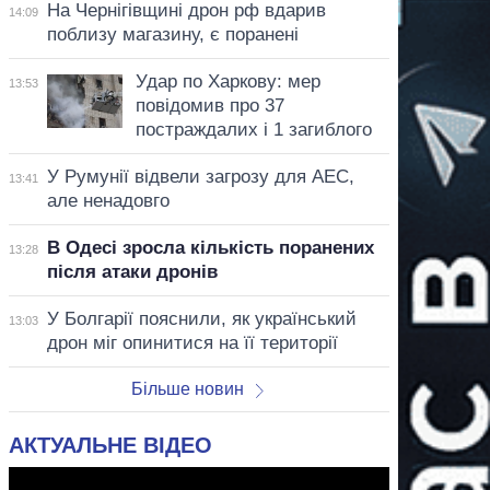
На Чернігівщині дрон рф вдарив
14:09
поблизу магазину, є поранені
Удар по Харкову: мер
13:53
повідомив про 37
постраждалих і 1 загиблого
У Румунії відвели загрозу для АЕС,
13:41
але ненадовго
В Одесі зросла кількість поранених
13:28
після атаки дронів
У Болгарії пояснили, як український
13:03
дрон міг опинитися на її території
Більше новин
АКТУАЛЬНЕ ВІДЕО