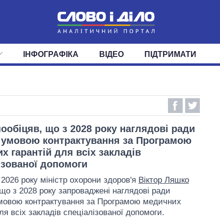
ІНФОГРАФІКА
ВІДЕО
ПІДТРИМАТИ
ІС
СТРІЧКА
ВЕРХОВНА РАДА
ПОДІЇ
СТАТТІ
КАБІНЕТ МІНІСТРІВ
ДУМКИ
ОГЛЯДИ
ГОЛОВИ ОБЛАДМІНІСТРА
ДАЙДЖЕСТИ
ПОЛІТИКА
ДЕПУТАТИ
ЕКОНОМІКА
КОМІТЕТИ
СУСПІЛЬСТВО
ФРАКЦІЇ
ОКРУГИ
СВІТ
ообіцяв, що з 2028 року наглядові ради
 умовою контрактування за Програмою
х гарантій для всіх закладів
ізованої допомоги
 2026 року міністр охорони здоров'я
Віктор Ляшко
 що з 2028 року запроваджені наглядові ради
мовою контрактування за Програмою медичних
ля всіх закладів спеціалізованої допомоги.