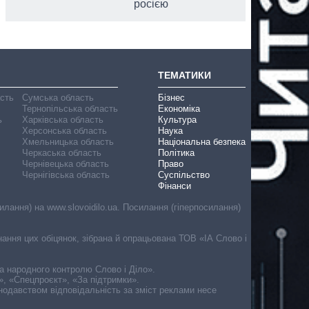
росією
ТЕМАТИКИ
асть
Сумська область
Бізнес
Тернопільська область
Економіка
ь
Харківська область
Культура
Херсонська область
Наука
Хмельницька область
Національна безпека
Черкаська область
Політика
Чернівецька область
Право
Чернігівська область
Суспільство
Фінанси
лання) на www.slovoidilo.ua. Посилання (гіперпосилання)
онання цих обіцянок, зібрана й опрацьована ТОВ «ІА Слово і
ма народного контролю Слово і Діло».
», «Спецпроєкт», «За підтримки».
онодавством відповідальність за зміст реклами несе