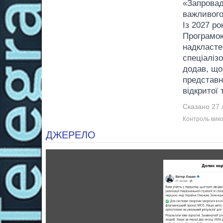
«Запровад
важливого
Із 2027 ро
Програмою
надкластер
спеціаліз
додав, що
представн
відкритої
Сказано 27 
Контроль вико
ДЖЕРЕЛО