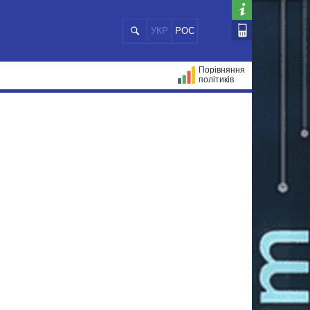
УКР
РОС
Порівняння
політиків
ЦІЙ
МЕРИ МІСТ
ВСІ ПЕРСОНИ