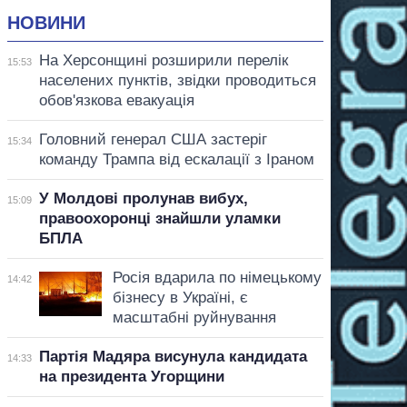
НОВИНИ
На Херсонщині розширили перелік
15:53
населених пунктів, звідки проводиться
обов'язкова евакуація
Головний генерал США застеріг
15:34
команду Трампа від ескалації з Іраном
У Молдові пролунав вибух,
15:09
правоохоронці знайшли уламки
БПЛА
Росія вдарила по німецькому
14:42
бізнесу в Україні, є
масштабні руйнування
Партія Мадяра висунула кандидата
14:33
на президента Угорщини