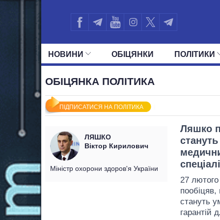
НОВИНИ
ОБIЦЯНКИ
ПОЛIТИКИ
УСІ ПОЛІТИКИ
ПРЕЗИДЕНТ І ОФ
ОБІЦЯНКА ПОЛІТИКА
ПІДПИСАТИСЯ НА ПОЛІТИКА
Ляшко п
ЛЯШКО
стануть
Віктор Кирилович
медични
спеціал
Міністр охорони здоров'я України
27 лютого
пообіцяв,
стануть у
гарантій д