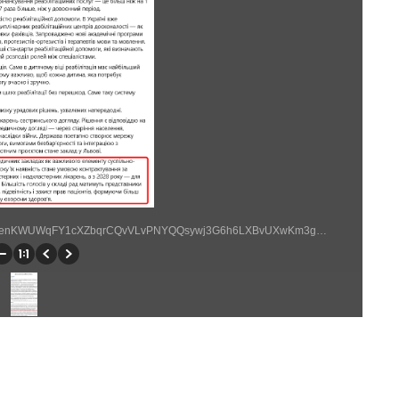
https://www.facebook.com/viktor.liashko/posts/pfbid02Jy4VenKWUWqFY1cXZbqrCQvVLvPNYQQsywj3G6h6LXBvUXwKm3gopF7xPD46Ponal?rdid=y6w5IHbA1O7WnhLl# (763 × 938)