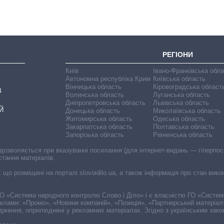
РЕГІОНИ
Київ
Івано-Франківська обл
Автономна республіка Крим
Київська область
Вінницька область
Кіровоградська област
В
Волинська область
Луганська область
Дніпропетровська область
Львівська область
Й
Донецька область
Миколаївська область
Житомирська область
Одеська область
Закарпатська область
Полтавська область
Запорізька область
Рівненська область
 дозволяється при вказуванні посилання (для інтернет-видань — гіперпоси
стання матеріалів.
, що розміщені на порталі slovoidilo.ua, а також інформація про стан вик
і ГО «Система народного контролю Слово і Діло» і є власністю ГО «Систе
еклами: «Промо», «Новини компаній», «Позиція», «Партнерський матеріал
судження, оприлюднені у рекламних матеріалах. Згідно з українським зак