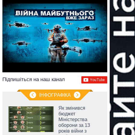
Підпишіться на наш канал
ІНФОГРАФІКА
Як змінився
бюджет
Міністерства
оборони за 13
років війни з