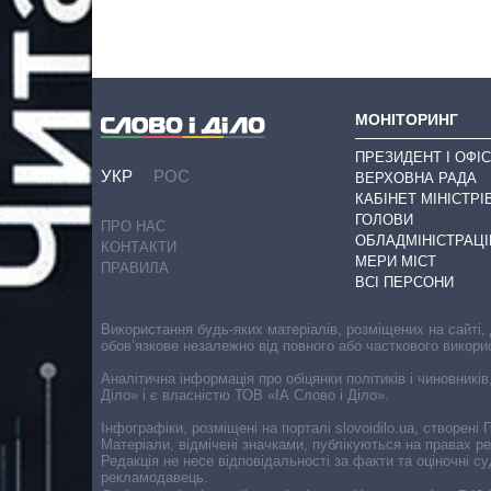
МОНІТОРИНГ
ПРЕЗИДЕНТ І ОФІС
УКР
РОС
ВЕРХОВНА РАДА
КАБІНЕТ МІНІСТРІ
ГОЛОВИ
ПРО НАС
ОБЛАДМІНІСТРАЦІ
КОНТАКТИ
МЕРИ МІСТ
ПРАВИЛА
ВСІ ПЕРСОНИ
Використання будь-яких матеріалів, розміщених на сайті,
обов’язкове незалежно від повного або часткового викори
Аналітична інформація про обіцянки політиків і чиновників
Діло» і є власністю ТОВ «ІА Слово і Діло».
Інфографіки, розміщені на порталі slovoidilo.ua, створен
Матеріали, відмічені значками, публікуються на правах р
Редакція не несе відповідальності за факти та оціночні 
рекламодавець.