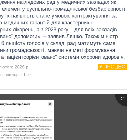
ження наглядових рад у медичних закладах як
 елементу суспільно-громадянської безбар’єрності.
ку їх наявність стане умовою контрактування за
 медичних гарантій для кластерних і
них лікарень, а з 2028 року – для всіх закладів
ованої допомоги», – заявив Ляшко. Також міністр
 більшість голосів у складі рад матимуть саме
ики громадськості, маючи на меті формування
 та пацієнтоорієнтованої системи охорони здоров’я.
У ПРОЦЕСІ
лютого 2026 р.
нання через 1 рiк.