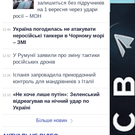
залишиться без підручників
на 1 вересня через удари
росії – МОН
Україна погодилась не атакувати
12:46
неросійські танкери в Чорному морі
– ЗМІ
У Румунії заявили про зміну тактики
12:42
російських дронів
Іспанія запровадила прикордонний
12:26
контроль для мандрівників з Італії
«Не хоче лише путін»: Зеленський
12:10
відреагував на нічний удар по
Україні
Більше новин