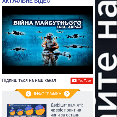
АКТУАЛЬНЕ ВІДЕО
Підпишіться на наш канал
ІНФОГРАФІКА
Дефіцит пам’яті:
як зріс попит на
чипи за останні