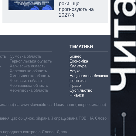
роки і що
прогнозують на
2027-й
ТЕМАТИКИ
асть
Сумська область
Бізнес
Тернопільська область
Економіка
ь
Харківська область
Культура
Херсонська область
Наука
Хмельницька область
Національна безпека
Черкаська область
Політика
Чернівецька область
Право
Чернігівська область
Суспільство
Фінанси
лання) на www.slovoidilo.ua. Посилання (гіперпосилання)
онання цих обіцянок, зібрана й опрацьована ТОВ «ІА Слово і
ма народного контролю Слово і Діло».