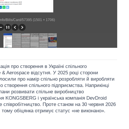
llinfo/Bills/Card/57395 (1501 × 1706)
ція про створення в Україні спільного
 & Aerospace відсутня. У 2025 році сторони
лосили про намір спільно розробляти й виробляти
о створення спільного підприємства. Наприкінці
плани розвивати спільне виробництво
ня KONGSBERG і українська компанія DevDroid
 співробітництво. Проте станом на 30 червня 2026
, тому обіцянка отримує статус «не виконано».