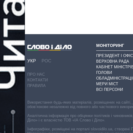
МОНІТОРИНГ
ПРЕЗИДЕНТ І ОФІС
УКР
РОС
ВЕРХОВНА РАДА
КАБІНЕТ МІНІСТРІ
ГОЛОВИ
ПРО НАС
ОБЛАДМІНІСТРАЦІ
КОНТАКТИ
МЕРИ МІСТ
ПРАВИЛА
ВСІ ПЕРСОНИ
Використання будь-яких матеріалів, розміщених на сайті,
обов’язкове незалежно від повного або часткового викори
Аналітична інформація про обіцянки політиків і чиновників
Діло» і є власністю ТОВ «ІА Слово і Діло».
Інфографіки, розміщені на порталі slovoidilo.ua, створен