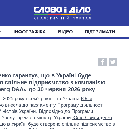
ІНФОГРАФІКА
ВІДЕО
ПІДТРИМАТИ
ІС
СТРІЧКА
ВЕРХОВНА РАДА
ПОДІЇ
СТАТТІ
КАБІНЕТ МІНІСТРІВ
ДУМКИ
ОГЛЯДИ
ГОЛОВИ ОБЛАДМІНІСТРА
ДАЙДЖЕСТИ
ПОЛІТИКА
ДЕПУТАТИ
ЕКОНОМІКА
КОМІТЕТИ
СУСПІЛЬСТВО
ФРАКЦІЇ
ОКРУГИ
СВІТ
нко гарантує, що в Україні буде
о спільне підприємство з компанією
erg D&A» до 30 червня 2026 року
я 2025 року прем’єр-міністр України
Юлія
ко
внесла до парламенту Програму діяльності
іністрів України. Відповідно до Програми
 Уряду, прем’єр-міністр України
Юлія Свириденко
 що в Україні буде створено спільне підприємство з