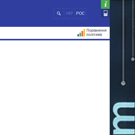
УКР
РОС
Порівняння
політиків
ЦІЙ
МЕРИ МІСТ
ВСІ ПЕРСОНИ