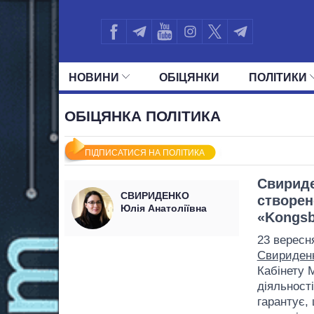
НОВИНИ
ОБIЦЯНКИ
ПОЛIТИКИ
УСІ ПОЛІТИКИ
ПРЕЗИДЕНТ І ОФ
ОБІЦЯНКА ПОЛІТИКА
ПІДПИСАТИСЯ НА ПОЛІТИКА
Свириде
СВИРИДЕНКО
створен
Юлія Анатоліївна
«Kongsb
23 вересн
Свириден
Кабінету М
діяльності
гарантує,