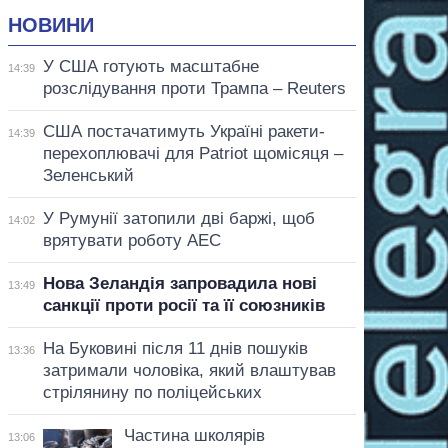
НОВИНИ
У США готують масштабне
14:39
розслідування проти Трампа – Reuters
США постачатимуть Україні ракети-
14:39
перехоплювачі для Patriot щомісяця –
Зеленський
У Румунії затопили дві баржі, щоб
14:02
врятувати роботу АЕС
Нова Зеландія запровадила нові
13:49
санкції проти росії та її союзників
На Буковині після 11 днів пошуків
13:36
затримали чоловіка, який влаштував
стрілянину по поліцейських
Частина школярів
13:06