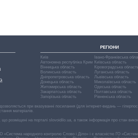
бакалаврат,
магістратуру та
аспірантуру
РЕГІОНИ
Київ
Івано-Франківська обл
Автономна республіка Крим
Київська область
Вінницька область
Кіровоградська област
В
Волинська область
Луганська область
Дніпропетровська область
Львівська область
Й
Донецька область
Миколаївська область
Житомирська область
Одеська область
Закарпатська область
Полтавська область
Запорізька область
Рівненська область
 дозволяється при вказуванні посилання (для інтернет-видань — гіперпоси
стання матеріалів.
, що розміщені на порталі slovoidilo.ua, а також інформація про стан вик
і ГО «Система народного контролю Слово і Діло» і є власністю ГО «Систе