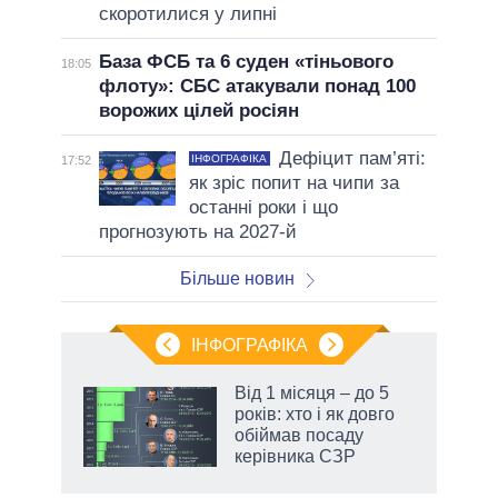
скоротилися у липні
База ФСБ та 6 суден «тіньового
18:05
флоту»: СБС атакували понад 100
ворожих цілей росіян
Дефіцит пам’яті:
ІНФОГРАФІКА
17:52
як зріс попит на чипи за
останні роки і що
прогнозують на 2027-й
Більше новин
ІНФОГРАФІКА
Від 1 місяця – до 5
 за
років: хто і як довго
асть
обіймав посаду
керівника СЗР