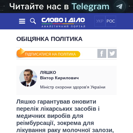
УКР
РОС
НОВИНИ
ОБІЦЯНКА ПОЛІТИКА
ОБIЦЯНКИ
СТРІЧКА
ПОЛІТИКА
ПІДПИСАТИСЯ НА ПОЛІТИКА
ПОДІЇ
ЕКОНОМІКА
ПОЛIТИКИ
СТАТТІ
СУСПІЛЬСТВО
ЛЯШКО
ІНФОГРАФІКА
ДУМКИ
СВІТ
УСІ ПОЛІТИКИ
Віктор Кирилович
ОГЛЯДИ
ПРЕЗИДЕНТ І ОФІС
Міністр охорони здоров'я України
ВІДЕО
ДАЙДЖЕСТИ
ВЕРХОВНА РАДА
Ляшко гарантував оновити
ПІДТРИМАТИ
КАБІНЕТ МІНІСТРІВ
перелік лікарських засобів і
ГОЛОВИ ОБЛАДМІНІСТРАЦІЙ
медичних виробів для
ПОРІВНЯННЯ ПОЛІТИКІВ
МЕРИ МІСТ
реімбурсації, зокрема для
ВСІ ПЕРСОНИ
лікування раку молочної залози,