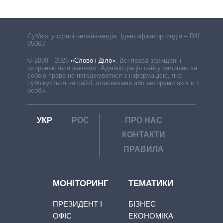
Cуб'єкт у сфері онлайн-медіа. Ідентифікатор медіа – R40-
05063
© 2009—2026
«Слово і Діло»
.
Всі права захищені і
охороняються законом. Адміністрація сайту залишає за
собою право не погоджуватися з інформацією, яка
публікується на сайті, власниками або авторами якої є треті
особи.
УКР
РОС
ПРО НАС
КОНТАКТИ
ПРАВИЛА
МОНІТОРИНГ
ТЕМАТИКИ
ПРЕЗИДЕНТ І
БІЗНЕС
ОФІС
ЕКОНОМІКА