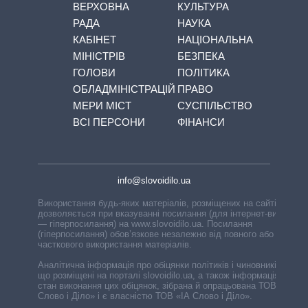
ВЕРХОВНА
КУЛЬТУРА
РАДА
НАУКА
КАБІНЕТ
НАЦІОНАЛЬНА
МІНІСТРІВ
БЕЗПЕКА
ГОЛОВИ
ПОЛІТИКА
ОБЛАДМІНІСТРАЦІЙ
ПРАВО
МЕРИ МІСТ
СУСПІЛЬСТВО
ВСІ ПЕРСОНИ
ФІНАНСИ
info@slovoidilo.ua
Використання будь-яких матеріалів, розміщених на сайті,
дозволяється при вказуванні посилання (для інтернет-видань
— гіперпосилання) на www.slovoidilo.ua. Посилання
(гіперпосилання) обов’язкове незалежно від повного або
часткового використання матеріалів.
Аналітична інформація про обіцянки політиків і чиновників,
що розміщені на порталі slovoidilo.ua, а також інформація про
стан виконання цих обіцянок, зібрана й опрацьована ТОВ «ІА
Слово і Діло» і є власністю ТОВ «ІА Слово і Діло».