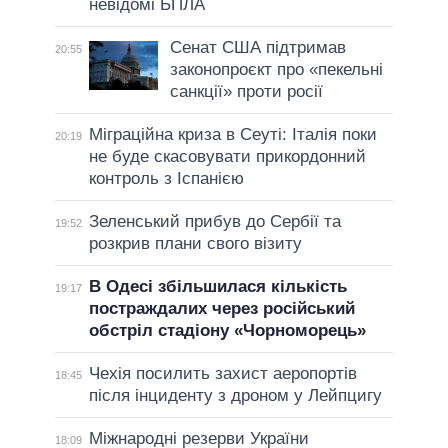
невідомі БПЛА
Сенат США підтримав
20:55
законопроєкт про «пекельні
санкції» проти росії
Міграційна криза в Сеуті: Італія поки
20:19
не буде скасовувати прикордонний
контроль з Іспанією
Зеленський прибув до Сербії та
19:52
розкрив плани свого візиту
В Одесі збільшилася кількість
19:17
постраждалих через російський
обстріл стадіону «Чорноморець»
Чехія посилить захист аеропортів
18:45
після інциденту з дроном у Лейпцигу
Міжнародні резерви України
18:09