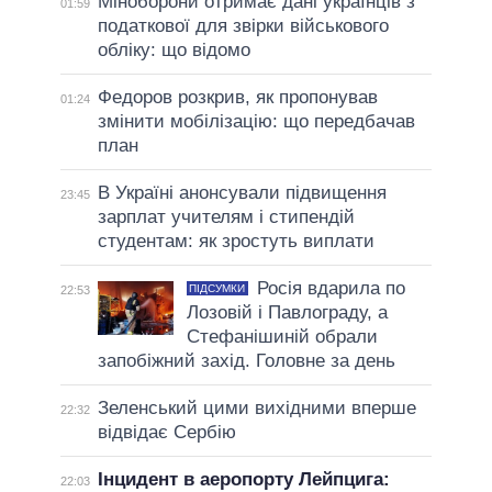
Міноборони отримає дані українців з
01:59
податкової для звірки військового
обліку: що відомо
Федоров розкрив, як пропонував
01:24
змінити мобілізацію: що передбачав
план
В Україні анонсували підвищення
23:45
зарплат учителям і стипендій
студентам: як зростуть виплати
Росія вдарила по
ПІДСУМКИ
22:53
Лозовій і Павлограду, а
Стефанішиній обрали
запобіжний захід. Головне за день
Зеленський цими вихідними вперше
22:32
відвідає Сербію
Інцидент в аеропорту Лейпцига:
22:03