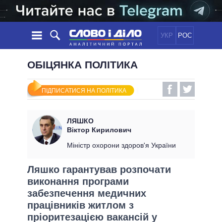
УКР
РОС
НОВИНИ
ОБІЦЯНКА ПОЛІТИКА
ОБIЦЯНКИ
СТРІЧКА
ПОЛІТИКА
ПІДПИСАТИСЯ НА ПОЛІТИКА
ПОДІЇ
ЕКОНОМІКА
ПОЛIТИКИ
СТАТТІ
СУСПІЛЬСТВО
ЛЯШКО
ІНФОГРАФІКА
ДУМКИ
СВІТ
УСІ ПОЛІТИКИ
Віктор Кирилович
ОГЛЯДИ
ПРЕЗИДЕНТ І ОФІС
Міністр охорони здоров'я України
ВІДЕО
ДАЙДЖЕСТИ
ВЕРХОВНА РАДА
Ляшко гарантував розпочати
ПІДТРИМАТИ
КАБІНЕТ МІНІСТРІВ
виконання програми
ГОЛОВИ ОБЛАДМІНІСТРАЦІЙ
забезпечення медичних
ПОРІВНЯННЯ ПОЛІТИКІВ
МЕРИ МІСТ
працівників житлом з
ВСІ ПЕРСОНИ
пріоритезацією вакансій у