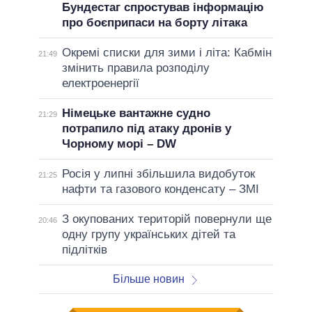
Бундестаг спростував інформацію
про боєприпаси на борту літака
Окремі списки для зими і літа: Кабмін
21:49
змінить правила розподілу
електроенергії
Німецьке вантажне судно
21:29
потрапило під атаку дронів у
Чорному морі – DW
Росія у липні збільшила видобуток
21:25
нафти та газового конденсату – ЗМІ
З окупованих територій повернули ще
20:46
одну групу українських дітей та
підлітків
Більше новин