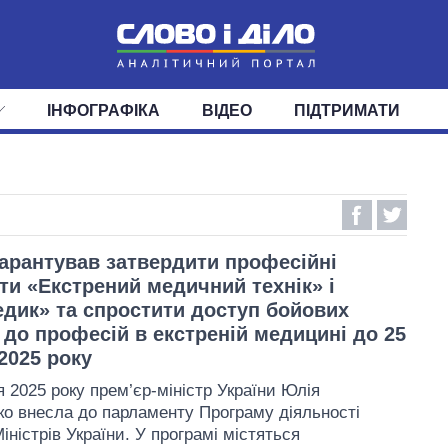
ІНФОГРАФІКА
ВІДЕО
ПІДТРИМАТИ
ІС
СТРІЧКА
ВЕРХОВНА РАДА
ПОДІЇ
СТАТТІ
КАБІНЕТ МІНІСТРІВ
ДУМКИ
ОГЛЯДИ
ГОЛОВИ ОБЛАДМІНІСТРА
ДАЙДЖЕСТИ
ПОЛІТИКА
ДЕПУТАТИ
ЕКОНОМІКА
КОМІТЕТИ
СУСПІЛЬСТВО
ФРАКЦІЇ
ОКРУГИ
СВІТ
арантував затвердити професійні
ти «Екстрений медичний технік» і
дик» та спростити доступ бойових
 до професій в екстреній медицині до 25
2025 року
я 2025 року прем’єр-міністр України Юлія
о внесла до парламенту Програму діяльності
іністрів України. У програмі містяться