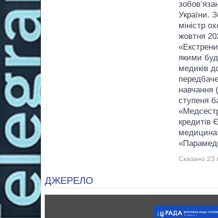
зобов’язан
України. 
міністр о
жовтня 20
«Екстрени
якими буд
медиків д
передбаче
навчання 
ступеня б
«Медсестр
кредитів 
медицина»
«Парамед
Сказано 23 
ДЖЕРЕЛО