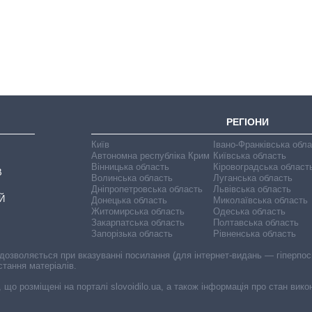
чипи за останні
роки і що
прогнозують на
2027-й
РЕГІОНИ
Київ
Івано-Франківська обл
Автономна республіка Крим
Київська область
Вінницька область
Кіровоградська област
В
Волинська область
Луганська область
Дніпропетровська область
Львівська область
Й
Донецька область
Миколаївська область
Житомирська область
Одеська область
Закарпатська область
Полтавська область
Запорізька область
Рівненська область
 дозволяється при вказуванні посилання (для інтернет-видань — гіперпоси
стання матеріалів.
, що розміщені на порталі slovoidilo.ua, а також інформація про стан вик