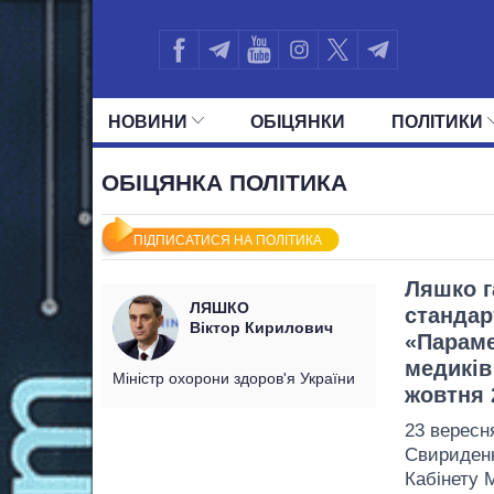
НОВИНИ
ОБIЦЯНКИ
ПОЛIТИКИ
УСІ ПОЛІТИКИ
ПРЕЗИДЕНТ І ОФ
ОБІЦЯНКА ПОЛІТИКА
ПІДПИСАТИСЯ НА ПОЛІТИКА
Ляшко г
ЛЯШКО
стандар
Віктор Кирилович
«Параме
медиків
Міністр охорони здоров'я України
жовтня 
23 вересн
Свириденк
Кабінету М