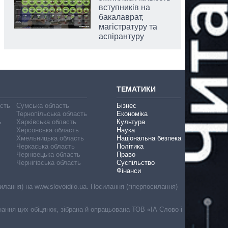
вступників на
бакалаврат,
магістратуру та
аспірантуру
ТЕМАТИКИ
асть
Сумська область
Бізнес
Тернопільська область
Економіка
ь
Харківська область
Культура
Херсонська область
Наука
Хмельницька область
Національна безпека
Черкаська область
Політика
Чернівецька область
Право
Чернігівська область
Суспільство
Фінанси
лання) на www.slovoidilo.ua. Посилання (гіперпосилання)
онання цих обіцянок, зібрана й опрацьована ТОВ «ІА Слово і