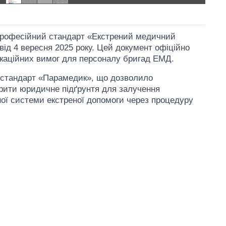
 професійний стандарт «Екстрений медичний
від 4 вересня 2025 року. Цей документ офіційно
фікаційних вимог для персоналу бригад ЕМД.
 стандарт «Парамедик», що дозволило
рити юридичне підґрунтя для залучення
ної системи екстреної допомоги через процедуру
Дефіцит пам’яті:
як зріс попит на