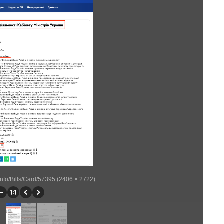
llinfo/Bills/Card/57395 (2406 × 2722)