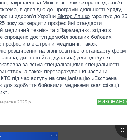
ня, закріплені за Міністерством охорони здоров’я
Зокрема, відповідно до Програми діяльності Уряду,
хорони здоров’я України
Віктор Ляшко
гарантує до 25
25 року затвердити професійні стандарти
й медичний технік» та «Парамедик», згідно з
е спрощено доступ демобілізованих бойових
о професій в екстреній медицині. Також
но розширення на рівні освітнього стандарту форм
(заочна, дистанційна, дуальна) для здобуття
акалавра за всіма спеціалізаціями спеціальності
инство», а також перезарахування частини
ЄКТС під час вступу на спеціалізацію «Екстрена
 для здобуття бойовими медиками кваліфікації
ик».
ВИКОНАНО
вересня 2025 р.