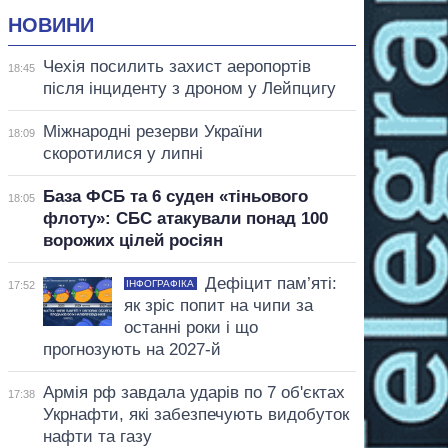
НОВИНИ
Чехія посилить захист аеропортів
18:45
після інциденту з дроном у Лейпцигу
Міжнародні резерви України
18:09
скоротилися у липні
База ФСБ та 6 суден «тіньового
18:05
флоту»: СБС атакували понад 100
ворожих цілей росіян
Дефіцит пам’яті:
ІНФОГРАФІКА
17:52
як зріс попит на чипи за
останні роки і що
прогнозують на 2027-й
Армія рф завдала ударів по 7 об'єктах
17:38
Укрнафти, які забезпечують видобуток
нафти та газу