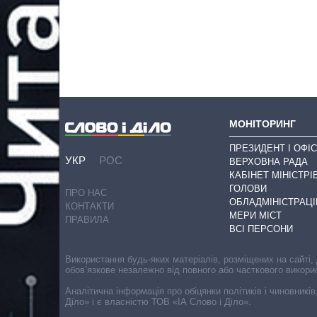
МОНІТОРИНГ
ПРЕЗИДЕНТ І ОФІС
УКР
РОС
ВЕРХОВНА РАДА
КАБІНЕТ МІНІСТРІ
ГОЛОВИ
ПРО НАС
ОБЛАДМІНІСТРАЦІ
КОНТАКТИ
МЕРИ МІСТ
ПРАВИЛА
ВСІ ПЕРСОНИ
Використання будь-яких матеріалів, розміщених на сайті,
обов’язкове незалежно від повного або часткового викори
Аналітична інформація про обіцянки політиків і чиновників
Діло» і є власністю ТОВ «ІА Слово і Діло».