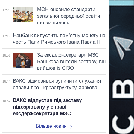
МОН оновило стандарти
17:29
загальної середньої освіти:
що змінилось
Нацбанк випустить пам’ятну монету на
17:10
честь Папи Римського Івана Павла II
За ексдержсекретаря МЗС
16:51
Банькова внесли заставу, він
вийшов із СІЗО
ВАКС відмовився зупинити слухання
16:44
справи про інфраструктуру Харкова
ВАКС відпустив під заставу
16:37
підозрювану у справі
ексдержсекретаря МЗС
Більше новин