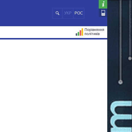
УКР
РОС
Порівняння
політиків
ЦІЙ
МЕРИ МІСТ
ВСІ ПЕРСОНИ