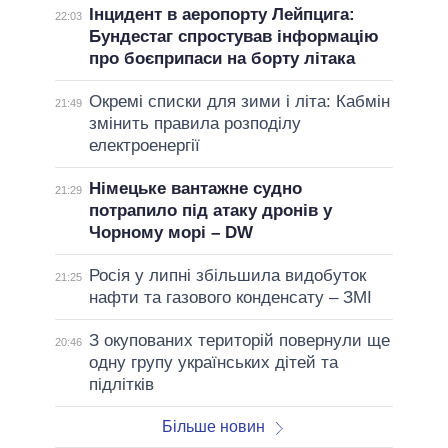
Інцидент в аеропорту Лейпцига:
22:03
Бундестаг спростував інформацію
про боєприпаси на борту літака
Окремі списки для зими і літа: Кабмін
21:49
змінить правила розподілу
електроенергії
Німецьке вантажне судно
21:29
потрапило під атаку дронів у
Чорному морі – DW
Росія у липні збільшила видобуток
21:25
нафти та газового конденсату – ЗМІ
З окупованих територій повернули ще
20:46
одну групу українських дітей та
підлітків
Більше новин