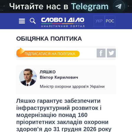
УКР
РОС
НОВИНИ
ОБІЦЯНКА ПОЛІТИКА
ОБIЦЯНКИ
СТРІЧКА
ПОЛІТИКА
ПІДПИСАТИСЯ НА ПОЛІТИКА
ПОДІЇ
ЕКОНОМІКА
ПОЛIТИКИ
СТАТТІ
СУСПІЛЬСТВО
ЛЯШКО
ІНФОГРАФІКА
ДУМКИ
СВІТ
УСІ ПОЛІТИКИ
Віктор Кирилович
ОГЛЯДИ
ПРЕЗИДЕНТ І ОФІС
Міністр охорони здоров'я України
ВІДЕО
ДАЙДЖЕСТИ
ВЕРХОВНА РАДА
Ляшко гарантує забезпечити
ПІДТРИМАТИ
КАБІНЕТ МІНІСТРІВ
інфраструктурний розвиток і
ГОЛОВИ ОБЛАДМІНІСТРАЦІЙ
модернізацію понад 160
ПОРІВНЯННЯ ПОЛІТИКІВ
МЕРИ МІСТ
пріоритетних закладів охорони
ВСІ ПЕРСОНИ
здоров’я до 31 грудня 2026 року