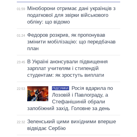
Міноборони отримає дані українців з
01:59
податкової для звірки військового
обліку: що відомо
Федоров розкрив, як пропонував
01:24
змінити мобілізацію: що передбачав
план
В Україні анонсували підвищення
23:45
зарплат учителям і стипендій
студентам: як зростуть виплати
Росія вдарила по
ПІДСУМКИ
22:53
Лозовій і Павлограду, а
Стефанішиній обрали
запобіжний захід. Головне за день
Зеленський цими вихідними вперше
22:32
відвідає Сербію