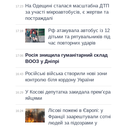
На Одещині сталася масштабна ДТП
17:23
за участі мікроавтобусів, є жертви та
постраждалі
Рф атакувала автобус із 12
17:19
дітьми та рятувальників під
час повторних ударів
Росія знищила гуманітарний склад
17:06
ВООЗ у Дніпрі
Російські війська створили нові зони
16:43
контролю біля кордону України
У Косові депутатка закидала прем’єра
16:29
яйцями
Лісові пожежі в Європі: у
16:24
Франції заарештували сотні
людей за підозрами у