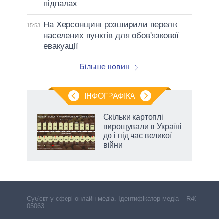
підпалах
На Херсонщині розширили перелік
15:53
населених пунктів для обов'язкової
евакуації
Більше новин
ІНФОГРАФІКА
Скільки картоплі
 за
вирощували в Україні
асть
до і під час великої
війни
Cуб'єкт у сфері онлайн-медіа. Ідентифікатор медіа – R40-
05063