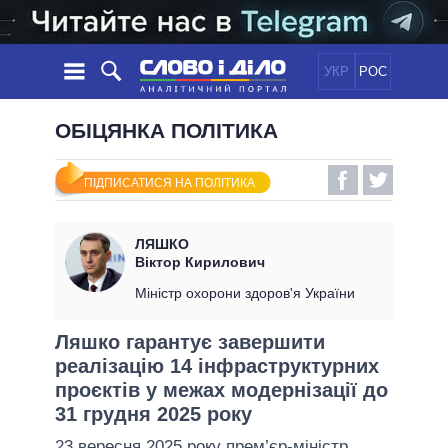
УКР
РОС
НОВИНИ
ОБІЦЯНКА ПОЛІТИКА
ОБIЦЯНКИ
СТРІЧКА
ПОЛІТИКА
ПІДПИСАТИСЯ НА ПОЛІТИКА
ПОДІЇ
ЕКОНОМІКА
ПОЛIТИКИ
СТАТТІ
СУСПІЛЬСТВО
ЛЯШКО
ІНФОГРАФІКА
ДУМКИ
СВІТ
УСІ ПОЛІТИКИ
Віктор Кирилович
ОГЛЯДИ
ПРЕЗИДЕНТ І ОФІС
Міністр охорони здоров'я України
ВІДЕО
ДАЙДЖЕСТИ
ВЕРХОВНА РАДА
Ляшко гарантує завершити
ПІДТРИМАТИ
КАБІНЕТ МІНІСТРІВ
реалізацію 14 інфраструктурних
ГОЛОВИ ОБЛАДМІНІСТРАЦІЙ
проєктів у межах модернізації до
ПОРІВНЯННЯ ПОЛІТИКІВ
МЕРИ МІСТ
31 грудня 2025 року
ВСІ ПЕРСОНИ
23 вересня 2025 року прем’єр-міністр