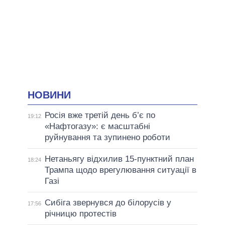
НОВИНИ
Росія вже третій день б’є по
19:12
«Нафтогазу»: є масштабні
руйнування та зупинено роботи
Нетаньягу відхилив 15-пунктний план
18:24
Трампа щодо врегулювання ситуації в
Газі
Сибіга звернувся до білорусів у
17:56
річницю протестів