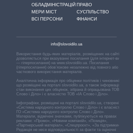
ОБЛАДМІНІСТРАЦІЙ
ПРАВО
МЕРИ МІСТ
СУСПІЛЬСТВО
ВСІ ПЕРСОНИ
ФІНАНСИ
info@slovoidilo.ua
Використання будь-яких матеріалів, розміщених на сайті,
дозволяється при вказуванні посилання (для інтернет-видань
— гіперпосилання) на www.slovoidilo.ua. Посилання
(гіперпосилання) обов’язкове незалежно від повного або
часткового використання матеріалів.
Аналітична інформація про обіцянки політиків і чиновників,
що розміщені на порталі slovoidilo.ua, а також інформація про
стан виконання цих обіцянок, зібрана й опрацьована ТОВ «ІА
Слово і Діло» і є власністю ТОВ «ІА Слово і Діло».
Інфографіки, розміщені на порталі slovoidilo.ua, створені ГО
«Система народного контролю Слово і Діло» і є власністю
ГО «Система народного контролю Слово і Діло».
Матеріали, відмічені значками, публікуються на правах
реклами: «Промо», «Новини компаній», «Позиція»,
«Партнерський матеріал», «Спецпроєкт», «За підтримки».
Редакція не несе відповідальності за факти та оціночні