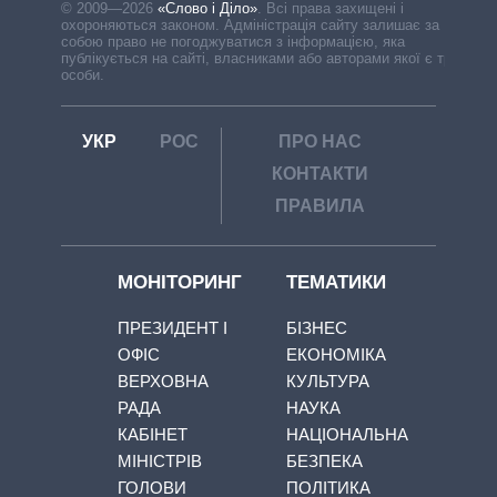
© 2009—2026
«Слово і Діло»
.
Всі права захищені і
охороняються законом. Адміністрація сайту залишає за
собою право не погоджуватися з інформацією, яка
публікується на сайті, власниками або авторами якої є треті
особи.
УКР
РОС
ПРО НАС
КОНТАКТИ
ПРАВИЛА
МОНІТОРИНГ
ТЕМАТИКИ
ПРЕЗИДЕНТ І
БІЗНЕС
ОФІС
ЕКОНОМІКА
ВЕРХОВНА
КУЛЬТУРА
РАДА
НАУКА
КАБІНЕТ
НАЦІОНАЛЬНА
МІНІСТРІВ
БЕЗПЕКА
ГОЛОВИ
ПОЛІТИКА