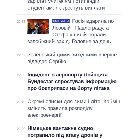
зарплат учителям і стипендій
студентам: як зростуть виплати
Росія вдарила по
ПІДСУМКИ
22:53
Лозовій і Павлограду, а
Стефанішиній обрали
запобіжний захід. Головне за день
Зеленський цими вихідними вперше
22:32
відвідає Сербію
Інцидент в аеропорту Лейпцига:
22:03
Бундестаг спростував інформацію
про боєприпаси на борту літака
Окремі списки для зими і літа: Кабмін
21:49
змінить правила розподілу
електроенергії
Німецьке вантажне судно
21:29
потрапило під атаку дронів у