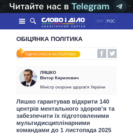
УКР
РОС
НОВИНИ
ОБІЦЯНКА ПОЛІТИКА
ОБIЦЯНКИ
СТРІЧКА
ПОЛІТИКА
ПІДПИСАТИСЯ НА ПОЛІТИКА
ПОДІЇ
ЕКОНОМІКА
ПОЛIТИКИ
СТАТТІ
СУСПІЛЬСТВО
ЛЯШКО
ІНФОГРАФІКА
ДУМКИ
СВІТ
УСІ ПОЛІТИКИ
Віктор Кирилович
ОГЛЯДИ
ПРЕЗИДЕНТ І ОФІС
Міністр охорони здоров'я України
ВІДЕО
ДАЙДЖЕСТИ
ВЕРХОВНА РАДА
Ляшко гарантував відкрити 140
ПІДТРИМАТИ
КАБІНЕТ МІНІСТРІВ
центрів ментального здоров’я та
ГОЛОВИ ОБЛАДМІНІСТРАЦІЙ
забезпечити їх підготовленими
ПОРІВНЯННЯ ПОЛІТИКІВ
МЕРИ МІСТ
мультидисциплінарними
ВСІ ПЕРСОНИ
командами до 1 листопада 2025