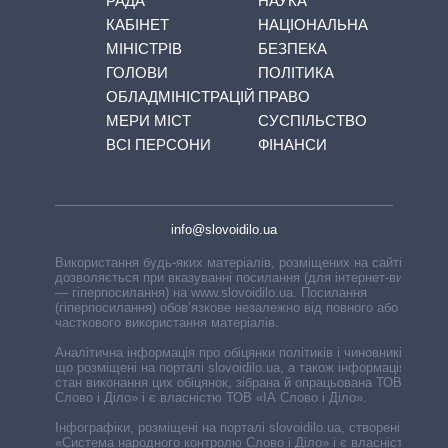
РАДА
НАУКА
КАБІНЕТ
НАЦІОНАЛЬНА
МІНІСТРІВ
БЕЗПЕКА
ГОЛОВИ
ПОЛІТИКА
ОБЛАДМІНІСТРАЦІЙ
ПРАВО
МЕРИ МІСТ
СУСПІЛЬСТВО
ВСІ ПЕРСОНИ
ФІНАНСИ
info@slovoidilo.ua
Використання будь-яких матеріалів, розміщених на сайті,
дозволяється при вказуванні посилання (для інтернет-видань
— гіперпосилання) на www.slovoidilo.ua. Посилання
(гіперпосилання) обов’язкове незалежно від повного або
часткового використання матеріалів.
Аналітична інформація про обіцянки політиків і чиновників,
що розміщені на порталі slovoidilo.ua, а також інформація про
стан виконання цих обіцянок, зібрана й опрацьована ТОВ «ІА
Слово і Діло» і є власністю ТОВ «ІА Слово і Діло».
Інфографіки, розміщені на порталі slovoidilo.ua, створені ГО
«Система народного контролю Слово і Діло» і є власністю