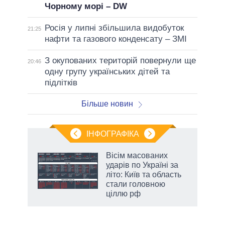
Чорному морі – DW
Росія у липні збільшила видобуток
21:25
нафти та газового конденсату – ЗМІ
З окупованих територій повернули ще
20:46
одну групу українських дітей та
підлітків
Більше новин
ІНФОГРАФІКА
нтів:
Вісім масованих
 і
ударів по Україні за
nAI
літо: Київ та область
стали головною
ціллю рф
аспі