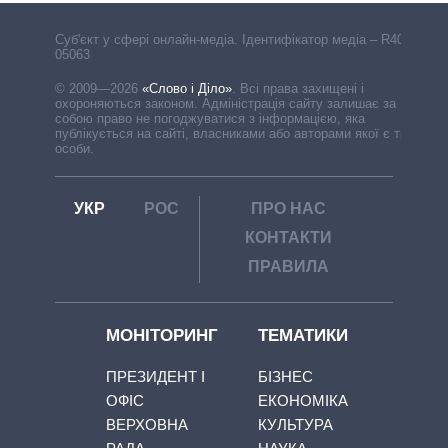
Cуб'єкт у сфері онлайн-медіа. Ідентифікатор медіа – R40-
05063
© 2009—2026
«Слово і Діло»
.
Всі права захищені і
охороняються законом. Адміністрація сайту залишає за
собою право не погоджуватися з інформацією, яка
публікується на сайті, власниками або авторами якої є треті
особи.
УКР
РОС
ПРО НАС
КОНТАКТИ
ПРАВИЛА
МОНІТОРИНГ
ТЕМАТИКИ
ПРЕЗИДЕНТ І
БІЗНЕС
ОФІС
ЕКОНОМІКА
ВЕРХОВНА
КУЛЬТУРА