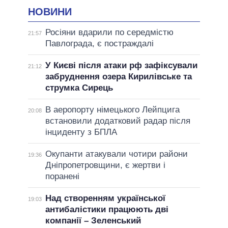
НОВИНИ
Росіяни вдарили по середмістю
21:57
Павлограда, є постраждалі
У Києві після атаки рф зафіксували
21:12
забруднення озера Кирилівське та
струмка Сирець
В аеропорту німецького Лейпцига
20:08
встановили додатковий радар після
інциденту з БПЛА
Окупанти атакували чотири райони
19:36
Дніпропетровщини, є жертви і
поранені
Над створенням української
19:03
антибалістики працюють дві
компанії – Зеленський