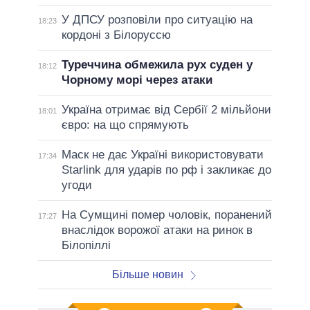
У ДПСУ розповіли про ситуацію на
18:23
кордоні з Білоруссю
Туреччина обмежила рух суден у
18:12
Чорному морі через атаки
Україна отримає від Сербії 2 мільйони
18:01
євро: на що спрямують
Маск не дає Україні використовувати
17:34
Starlink для ударів по рф і закликає до
угоди
На Сумщині помер чоловік, поранений
17:27
внаслідок ворожої атаки на ринок в
Білопіллі
Більше новин