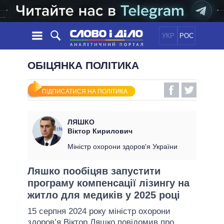
УКР
РОС
НОВИНИ
ОБІЦЯНКА ПОЛІТИКА
ОБIЦЯНКИ
СТРІЧКА
ПОЛІТИКА
ПІДПИСАТИСЯ НА ПОЛІТИКА
ПОДІЇ
ЕКОНОМІКА
ПОЛIТИКИ
СТАТТІ
СУСПІЛЬСТВО
ЛЯШКО
ІНФОГРАФІКА
ДУМКИ
СВІТ
УСІ ПОЛІТИКИ
Віктор Кирилович
ОГЛЯДИ
ПРЕЗИДЕНТ І ОФІС
Міністр охорони здоров'я України
ВІДЕО
ДАЙДЖЕСТИ
ВЕРХОВНА РАДА
Ляшко пообіцяв запустити
ПІДТРИМАТИ
КАБІНЕТ МІНІСТРІВ
програму компенсації лізингу на
ГОЛОВИ ОБЛАДМІНІСТРАЦІЙ
житло для медиків у 2025 році
ПОРІВНЯННЯ ПОЛІТИКІВ
МЕРИ МІСТ
15 серпня 2024 року міністр охорони
ВСІ ПЕРСОНИ
здоров’я
Віктор Ляшко
повідомив про