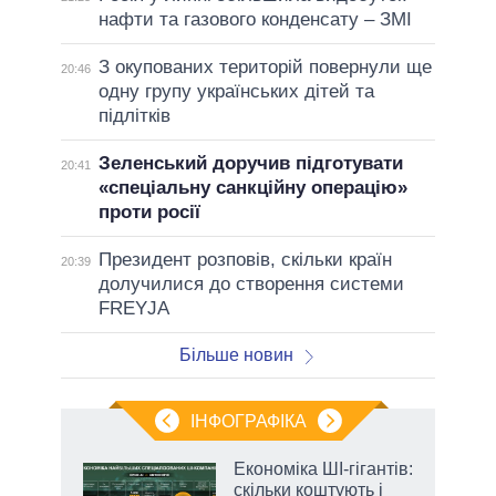
нафти та газового конденсату – ЗМІ
З окупованих територій повернули ще
20:46
одну групу українських дітей та
підлітків
Зеленський доручив підготувати
20:41
«спеціальну санкційну операцію»
проти росії
Президент розповів, скільки країн
20:39
долучилися до створення системи
FREYJA
Більше новин
ІНФОГРАФІКА
жет
Економіка ШІ-гігантів:
скільки коштують і