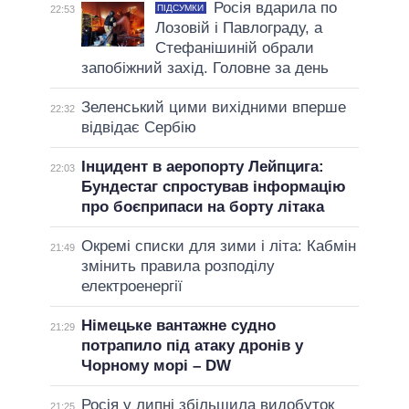
Росія вдарила по
ПІДСУМКИ
22:53
Лозовій і Павлограду, а
Стефанішиній обрали
запобіжний захід. Головне за день
Зеленський цими вихідними вперше
22:32
відвідає Сербію
Інцидент в аеропорту Лейпцига:
22:03
Бундестаг спростував інформацію
про боєприпаси на борту літака
Окремі списки для зими і літа: Кабмін
21:49
змінить правила розподілу
електроенергії
Німецьке вантажне судно
21:29
потрапило під атаку дронів у
Чорному морі – DW
Росія у липні збільшила видобуток
21:25