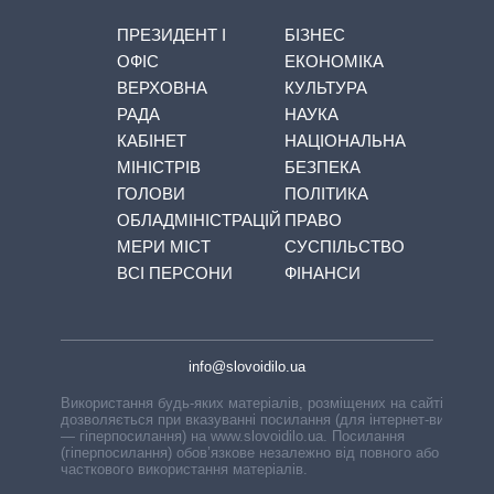
ПРЕЗИДЕНТ І
БІЗНЕС
ОФІС
ЕКОНОМІКА
ВЕРХОВНА
КУЛЬТУРА
РАДА
НАУКА
КАБІНЕТ
НАЦІОНАЛЬНА
МІНІСТРІВ
БЕЗПЕКА
ГОЛОВИ
ПОЛІТИКА
ОБЛАДМІНІСТРАЦІЙ
ПРАВО
МЕРИ МІСТ
СУСПІЛЬСТВО
ВСІ ПЕРСОНИ
ФІНАНСИ
info@slovoidilo.ua
Використання будь-яких матеріалів, розміщених на сайті,
дозволяється при вказуванні посилання (для інтернет-видань
— гіперпосилання) на www.slovoidilo.ua. Посилання
(гіперпосилання) обов’язкове незалежно від повного або
часткового використання матеріалів.