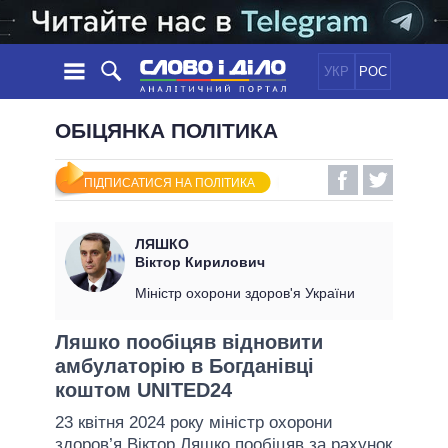
УКР
РОС
НОВИНИ
ОБІЦЯНКА ПОЛІТИКА
ОБIЦЯНКИ
СТРІЧКА
ПОЛІТИКА
ПІДПИСАТИСЯ НА ПОЛІТИКА
ПОДІЇ
ЕКОНОМІКА
ПОЛIТИКИ
СТАТТІ
СУСПІЛЬСТВО
ЛЯШКО
ІНФОГРАФІКА
ДУМКИ
СВІТ
УСІ ПОЛІТИКИ
Віктор Кирилович
ОГЛЯДИ
ПРЕЗИДЕНТ І ОФІС
Міністр охорони здоров'я України
ВІДЕО
ДАЙДЖЕСТИ
ВЕРХОВНА РАДА
Ляшко пообіцяв відновити
ПІДТРИМАТИ
КАБІНЕТ МІНІСТРІВ
амбулаторію в Богданівці
ГОЛОВИ ОБЛАДМІНІСТРАЦІЙ
коштом UNITED24
ПОРІВНЯННЯ ПОЛІТИКІВ
МЕРИ МІСТ
23 квітня 2024 року міністр охорони
ВСІ ПЕРСОНИ
здоров’я
Віктор Ляшко
пообіцяв за рахунок