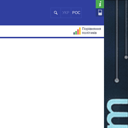
УКР
РОС
Порівняння
політиків
ЦІЙ
МЕРИ МІСТ
ВСІ ПЕРСОНИ