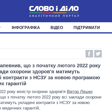
ІНФОГРАФІКА
ВІДЕО
ПІДТРИМАТИ
ІС
СТРІЧКА
ВЕРХОВНА РАДА
ПОДІЇ
СТАТТІ
КАБІНЕТ МІНІСТРІВ
ДУМКИ
ОГЛЯДИ
ГОЛОВИ ОБЛАДМІНІСТРА
ДАЙДЖЕСТИ
ПОЛІТИКА
ДЕПУТАТИ
ЕКОНОМІКА
КОМІТЕТИ
СУСПІЛЬСТВО
ФРАКЦІЇ
ОКРУГИ
СВІТ
апевнив, що з початку лютого 2022 року
лади охорони здоров'я матимуть
і контракти з НСЗУ за новою програмою
х гарантій
022 року міністр охорони здоров'я
Віктор Ляшко
 що з початку лютого 2022 року всі заклади охорони
матимуть укладені контракти з НСЗУ за новою
 медичних гарантій.