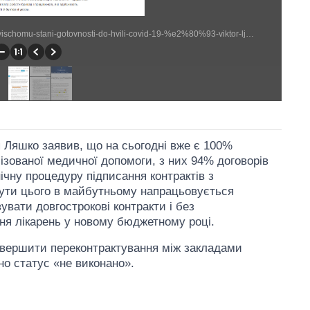
https://moz.gov.ua/article/news/u-2022-rik-mi-vvijshli-v-najvischomu-stani-gotovnosti-do-hvili-covid-19-%e2%80%93-viktor-ljashko (1181 × 1165)
я Ляшко заявив, що на сьогодні вже є 100%
ізованої медичної допомоги, з них 94% договорів
нічну процедуру підписання контрактів з
ути цього в майбутньому напрацьовується
вати довгострокові контракти і без
ня лікарень у новому бюджетному році.
завершити переконтрактування між закладами
но статус «не виконано».