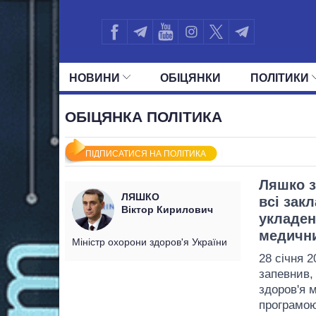
НОВИНИ
ОБIЦЯНКИ
ПОЛIТИКИ
УСІ ПОЛІТИКИ
ПРЕЗИДЕНТ І ОФ
ОБІЦЯНКА ПОЛІТИКА
ПІДПИСАТИСЯ НА ПОЛІТИКА
Ляшко з
ЛЯШКО
всі зак
Віктор Кирилович
укладен
медични
Міністр охорони здоров'я України
28 січня 2
запевнив,
здоров'я 
програмою