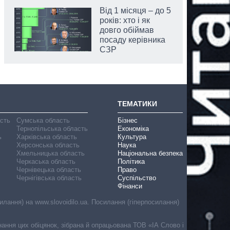
Від 1 місяця – до 5
років: хто і як
довго обіймав
посаду керівника
СЗР
ТЕМАТИКИ
асть
Сумська область
Бізнес
Тернопільська область
Економіка
ь
Харківська область
Культура
Херсонська область
Наука
Хмельницька область
Національна безпека
Черкаська область
Політика
Чернівецька область
Право
Чернігівська область
Суспільство
Фінанси
лання) на www.slovoidilo.ua. Посилання (гіперпосилання)
онання цих обіцянок, зібрана й опрацьована ТОВ «ІА Слово і