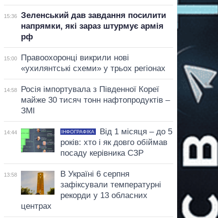
Зеленський дав завдання посилити
15:36
напрямки, які зараз штурмує армія
рф
Правоохоронці викрили нові
15:00
«ухилянтські схеми» у трьох регіонах
Росія імпортувала з Південної Кореї
14:58
майже 30 тисяч тонн нафтопродуктів –
ЗМІ
Від 1 місяця – до 5
ІНФОГРАФІКА
14:44
років: хто і як довго обіймав
посаду керівника СЗР
В Україні 6 серпня
13:58
зафіксували температурні
рекорди у 13 обласних
центрах