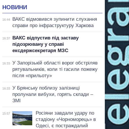
НОВИНИ
ВАКС відмовився зупинити слухання
16:44
справи про інфраструктуру Харкова
ВАКС відпустив під заставу
16:37
підозрювану у справі
ексдержсекретаря МЗС
У Запорізькій області ворог обстріляв
16:33
рятувальників, коли ті гасили пожежу
після «прильоту»
У Брянську поблизу залізниці
16:33
пролунали вибухи, горять склади –
ЗМІ
Росіяни завдали удару по
15:57
стадіону «Чорноморець» в
Одесі, є постраждалий