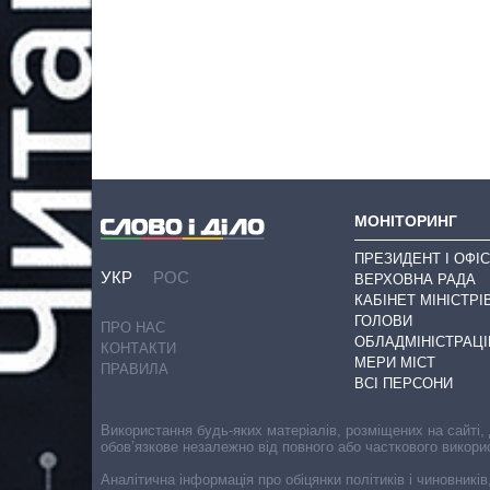
МОНІТОРИНГ
ПРЕЗИДЕНТ І ОФІС
УКР
РОС
ВЕРХОВНА РАДА
КАБІНЕТ МІНІСТРІ
ГОЛОВИ
ПРО НАС
ОБЛАДМІНІСТРАЦІ
КОНТАКТИ
МЕРИ МІСТ
ПРАВИЛА
ВСІ ПЕРСОНИ
Використання будь-яких матеріалів, розміщених на сайті,
обов’язкове незалежно від повного або часткового викори
Аналітична інформація про обіцянки політиків і чиновників