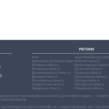
Як змінився
бюджет
Міністерства
оборони за 13
років війни з
росією
РЕГІОНИ
Київ
Івано-Франківська обл
Автономна республіка Крим
Київська область
Вінницька область
Кіровоградська област
В
Волинська область
Луганська область
Дніпропетровська область
Львівська область
Й
Донецька область
Миколаївська область
Житомирська область
Одеська область
Закарпатська область
Полтавська область
Запорізька область
Рівненська область
 дозволяється при вказуванні посилання (для інтернет-видань — гіперпоси
стання матеріалів.
, що розміщені на порталі slovoidilo.ua, а також інформація про стан вик