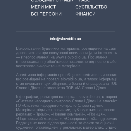
МЕРИ МІСТ
СУСПІЛЬСТВО
ВСІ ПЕРСОНИ
ФІНАНСИ
info@slovoidilo.ua
Використання будь-яких матеріалів, розміщених на сайті,
дозволяється при вказуванні посилання (для інтернет-видань
— гіперпосилання) на www.slovoidilo.ua. Посилання
(гіперпосилання) обов’язкове незалежно від повного або
часткового використання матеріалів.
Аналітична інформація про обіцянки політиків і чиновників,
що розміщені на порталі slovoidilo.ua, а також інформація про
стан виконання цих обіцянок, зібрана й опрацьована ТОВ «ІА
Слово і Діло» і є власністю ТОВ «ІА Слово і Діло».
Інфографіки, розміщені на порталі slovoidilo.ua, створені ГО
«Система народного контролю Слово і Діло» і є власністю
ГО «Система народного контролю Слово і Діло».
Матеріали, відмічені значками, публікуються на правах
реклами: «Промо», «Новини компаній», «Позиція»,
«Партнерський матеріал», «Спецпроєкт», «За підтримки».
Редакція не несе відповідальності за факти та оціночні
судження, оприлюднені у рекламних матеріалах. Згідно з