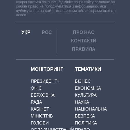
охороняються законом. Адміністрація сайту залишає за
собою право не погоджуватися з інформацією, яка
публікується на сайті, власниками або авторами якої є треті
особи.
УКР
РОС
ПРО НАС
КОНТАКТИ
ПРАВИЛА
МОНІТОРИНГ
ТЕМАТИКИ
ПРЕЗИДЕНТ І
БІЗНЕС
ОФІС
ЕКОНОМІКА
ВЕРХОВНА
КУЛЬТУРА
РАДА
НАУКА
КАБІНЕТ
НАЦІОНАЛЬНА
МІНІСТРІВ
БЕЗПЕКА
ГОЛОВИ
ПОЛІТИКА
ОБЛАДМІНІСТРАЦІЙ
ПРАВО