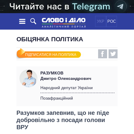
УКР
РОС
НОВИНИ
ОБІЦЯНКА ПОЛІТИКА
ОБIЦЯНКИ
СТРІЧКА
ПОЛІТИКА
ПІДПИСАТИСЯ НА ПОЛІТИКА
ПОДІЇ
ЕКОНОМІКА
ПОЛIТИКИ
СТАТТІ
СУСПІЛЬСТВО
РАЗУМКОВ
ІНФОГРАФІКА
ДУМКИ
СВІТ
УСІ ПОЛІТИКИ
Дмитро Олександрович
ОГЛЯДИ
ПРЕЗИДЕНТ І ОФІС
Народний депутат України
ВІДЕО
ДАЙДЖЕСТИ
ВЕРХОВНА РАДА
Позафракційний
ПІДТРИМАТИ
КАБІНЕТ МІНІСТРІВ
Разумков запевнив, що не піде
ГОЛОВИ ОБЛАДМІНІСТРАЦІЙ
ПОРІВНЯННЯ ПОЛІТИКІВ
добровільно з посади голови
МЕРИ МІСТ
ВРУ
ВСІ ПЕРСОНИ