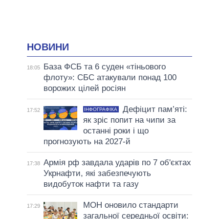
НОВИНИ
База ФСБ та 6 суден «тіньового
18:05
флоту»: СБС атакували понад 100
ворожих цілей росіян
Дефіцит пам’яті:
ІНФОГРАФІКА
17:52
як зріс попит на чипи за
останні роки і що
прогнозують на 2027-й
Армія рф завдала ударів по 7 об'єктах
17:38
Укрнафти, які забезпечують
видобуток нафти та газу
МОН оновило стандарти
17:29
загальної середньої освіти: