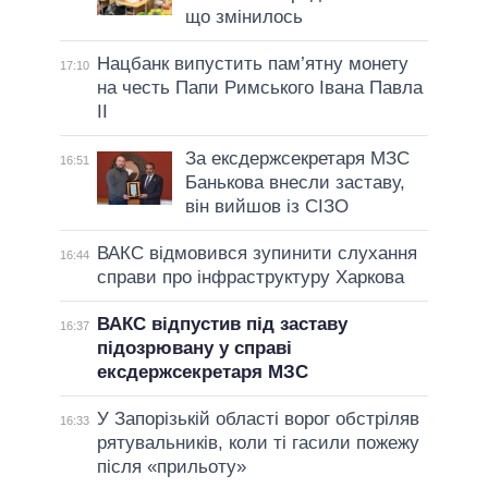
що змінилось
Нацбанк випустить пам’ятну монету
17:10
на честь Папи Римського Івана Павла
II
За ексдержсекретаря МЗС
16:51
Банькова внесли заставу,
він вийшов із СІЗО
ВАКС відмовився зупинити слухання
16:44
справи про інфраструктуру Харкова
ВАКС відпустив під заставу
16:37
підозрювану у справі
ексдержсекретаря МЗС
У Запорізькій області ворог обстріляв
16:33
рятувальників, коли ті гасили пожежу
після «прильоту»