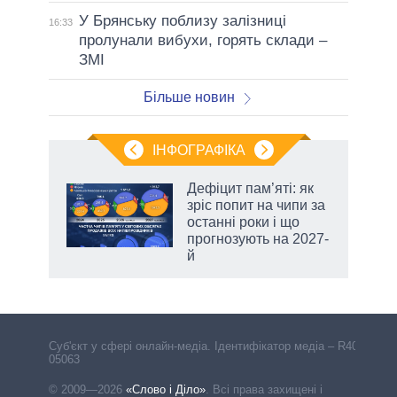
У Брянську поблизу залізниці
16:33
пролунали вибухи, горять склади –
ЗМІ
Більше новин
ІНФОГРАФІКА
жет
Дефіцит пам’яті: як
зріс попит на чипи за
ків
останні роки і що
прогнозують на 2027-
й
Cуб'єкт у сфері онлайн-медіа. Ідентифікатор медіа – R40-
05063
© 2009—2026
«Слово і Діло»
.
Всі права захищені і