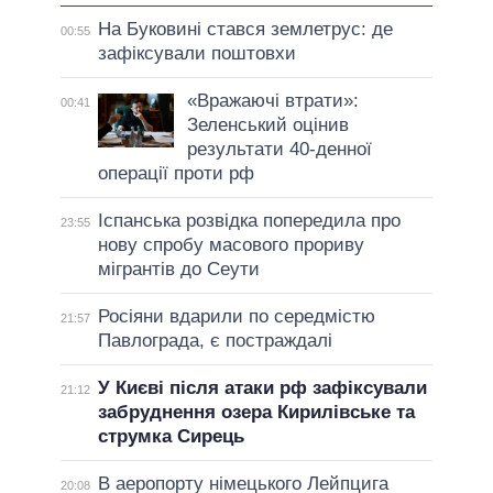
На Буковині стався землетрус: де
00:55
зафіксували поштовхи
«Вражаючі втрати»:
00:41
Зеленський оцінив
результати 40-денної
операції проти рф
Іспанська розвідка попередила про
23:55
нову спробу масового прориву
мігрантів до Сеути
Росіяни вдарили по середмістю
21:57
Павлограда, є постраждалі
У Києві після атаки рф зафіксували
21:12
забруднення озера Кирилівське та
струмка Сирець
В аеропорту німецького Лейпцига
20:08