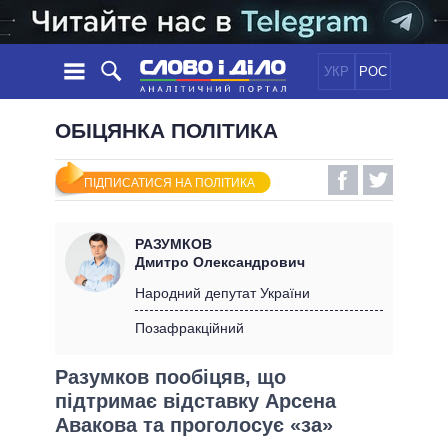
УКР
РОС
НОВИНИ
ОБІЦЯНКА ПОЛІТИКА
ОБIЦЯНКИ
СТРІЧКА
ПОЛІТИКА
ПІДПИСАТИСЯ НА ПОЛІТИКА
ПОДІЇ
ЕКОНОМІКА
ПОЛIТИКИ
СТАТТІ
СУСПІЛЬСТВО
РАЗУМКОВ
ІНФОГРАФІКА
ДУМКИ
СВІТ
УСІ ПОЛІТИКИ
Дмитро Олександрович
ОГЛЯДИ
ПРЕЗИДЕНТ І ОФІС
Народний депутат України
ВІДЕО
ДАЙДЖЕСТИ
ВЕРХОВНА РАДА
Позафракційний
ПІДТРИМАТИ
КАБІНЕТ МІНІСТРІВ
Разумков пообіцяв, що
ГОЛОВИ ОБЛАДМІНІСТРАЦІЙ
ПОРІВНЯННЯ ПОЛІТИКІВ
підтримає відставку Арсена
МЕРИ МІСТ
Авакова та проголосує «за»
ВСІ ПЕРСОНИ