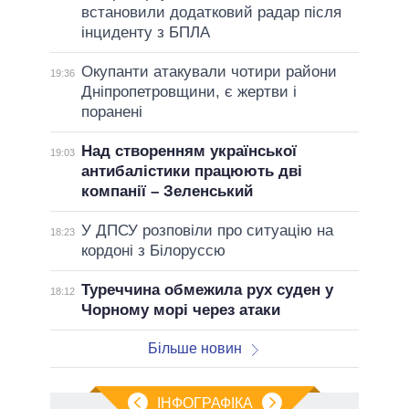
встановили додатковий радар після
інциденту з БПЛА
Окупанти атакували чотири райони
19:36
Дніпропетровщини, є жертви і
поранені
Над створенням української
19:03
антибалістики працюють дві
компанії – Зеленський
У ДПСУ розповіли про ситуацію на
18:23
кордоні з Білоруссю
Туреччина обмежила рух суден у
18:12
Чорному морі через атаки
Більше новин
ІНФОГРАФІКА