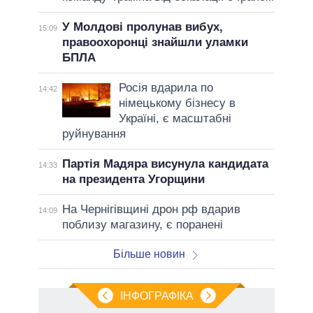
У Молдові пролунав вибух,
15:09
правоохоронці знайшли уламки
БПЛА
Росія вдарила по
14:42
німецькому бізнесу в
Україні, є масштабні
руйнування
Партія Мадяра висунула кандидата
14:33
на президента Угорщини
На Чернігівщині дрон рф вдарив
14:09
поблизу магазину, є поранені
Більше новин
ІНФОГРАФІКА