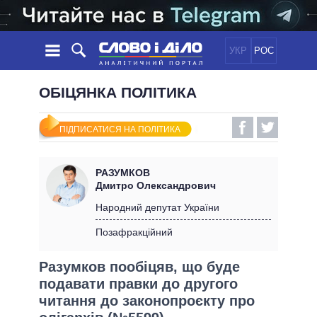
УКР
РОС
НОВИНИ
ОБІЦЯНКА ПОЛІТИКА
ОБIЦЯНКИ
СТРІЧКА
ПОЛІТИКА
ПІДПИСАТИСЯ НА ПОЛІТИКА
ПОДІЇ
ЕКОНОМІКА
ПОЛIТИКИ
СТАТТІ
СУСПІЛЬСТВО
РАЗУМКОВ
ІНФОГРАФІКА
ДУМКИ
СВІТ
УСІ ПОЛІТИКИ
Дмитро Олександрович
ОГЛЯДИ
ПРЕЗИДЕНТ І ОФІС
Народний депутат України
ВІДЕО
ДАЙДЖЕСТИ
ВЕРХОВНА РАДА
Позафракційний
ПІДТРИМАТИ
КАБІНЕТ МІНІСТРІВ
Разумков пообіцяв, що буде
ГОЛОВИ ОБЛАДМІНІСТРАЦІЙ
ПОРІВНЯННЯ ПОЛІТИКІВ
подавати правки до другого
МЕРИ МІСТ
читання до законопроєкту про
ВСІ ПЕРСОНИ