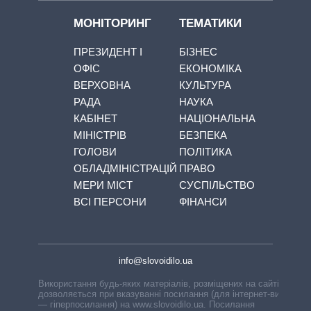
МОНІТОРИНГ
ТЕМАТИКИ
ПРЕЗИДЕНТ І
БІЗНЕС
ОФІС
ЕКОНОМІКА
ВЕРХОВНА
КУЛЬТУРА
РАДА
НАУКА
КАБІНЕТ
НАЦІОНАЛЬНА
МІНІСТРІВ
БЕЗПЕКА
ГОЛОВИ
ПОЛІТИКА
ОБЛАДМІНІСТРАЦІЙ
ПРАВО
МЕРИ МІСТ
СУСПІЛЬСТВО
ВСІ ПЕРСОНИ
ФІНАНСИ
info@slovoidilo.ua
Використання будь-яких матеріалів, розміщених на сайті,
дозволяється при вказуванні посилання (для інтернет-видань
— гіперпосилання) на www.slovoidilo.ua. Посилання