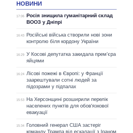
НОВИНИ
Росія знищила гуманітарний склад
17:06
ВООЗ у Дніпрі
Російські війська створили нові зони
16:43
контролю біля кордону України
У Косові депутатка закидала прем’єра
16:29
яйцями
Лісові пожежі в Європі: у Франції
16:24
заарештували сотні людей за
підозрами у підпалах
На Херсонщині розширили перелік
15:53
населених пунктів для обов'язкової
евакуації
Головний генерал США застеріг
15:34
команду Трампа від ескалації з Іраном