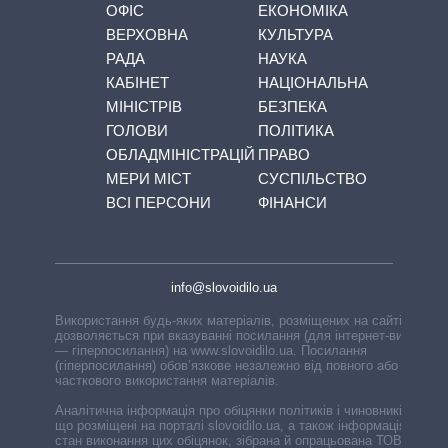
ОФІС
ЕКОНОМІКА
ВЕРХОВНА
КУЛЬТУРА
РАДА
НАУКА
КАБІНЕТ
НАЦІОНАЛЬНА
МІНІСТРІВ
БЕЗПЕКА
ГОЛОВИ
ПОЛІТИКА
ОБЛАДМІНІСТРАЦІЙ
ПРАВО
МЕРИ МІСТ
СУСПІЛЬСТВО
ВСІ ПЕРСОНИ
ФІНАНСИ
info@slovoidilo.ua
Використання будь-яких матеріалів, розміщених на сайті,
дозволяється при вказуванні посилання (для інтернет-видань
— гіперпосилання) на www.slovoidilo.ua. Посилання
(гіперпосилання) обов’язкове незалежно від повного або
часткового використання матеріалів.
Аналітична інформація про обіцянки політиків і чиновників,
що розміщені на порталі slovoidilo.ua, а також інформація про
стан виконання цих обіцянок, зібрана й опрацьована ТОВ «ІА