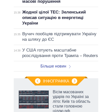
масові порушення
Жодної цілої ТЕС: Зеленський
15:38
описав ситуацію в енергетиці
України
Вучич пообіцяв підтримувати Україну
15:35
на шляху до ЄС
У США готують масштабне
14:39
розслідування проти Трампа – Reuters
Більше новин
ІНФОГРАФІКА
 як
Вісім масованих
и за
ударів по Україні за
літо: Київ та область
2027-
стали головною
ціллю рф