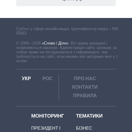
Cуб'єкт у сфері онлайн-медіа. Ідентифікатор медіа – R40-
05063
© 2009—2026
«Слово і Діло»
.
Всі права захищені і
охороняються законом. Адміністрація сайту залишає за
собою право не погоджуватися з інформацією, яка
публікується на сайті, власниками або авторами якої є треті
особи.
УКР
РОС
ПРО НАС
КОНТАКТИ
ПРАВИЛА
МОНІТОРИНГ
ТЕМАТИКИ
ПРЕЗИДЕНТ І
БІЗНЕС