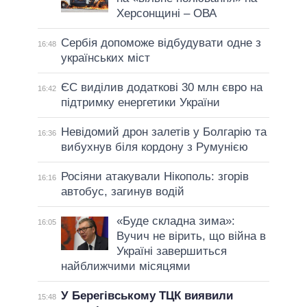
Херсонщині – ОВА
Сербія допоможе відбудувати одне з
16:48
українських міст
ЄС виділив додаткові 30 млн євро на
16:42
підтримку енергетики України
Невідомий дрон залетів у Болгарію та
16:36
вибухнув біля кордону з Румунією
Росіяни атакували Нікополь: згорів
16:16
автобус, загинув водій
«Буде складна зима»:
16:05
Вучич не вірить, що війна в
Україні завершиться
найближчими місяцями
У Берегівському ТЦК виявили
15:48