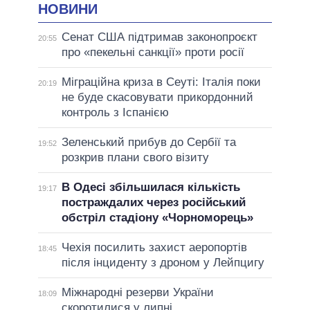
НОВИНИ
Сенат США підтримав законопроєкт
20:55
про «пекельні санкції» проти росії
Міграційна криза в Сеуті: Італія поки
20:19
не буде скасовувати прикордонний
контроль з Іспанією
Зеленський прибув до Сербії та
19:52
розкрив плани свого візиту
В Одесі збільшилася кількість
19:17
постраждалих через російський
обстріл стадіону «Чорноморець»
Чехія посилить захист аеропортів
18:45
після інциденту з дроном у Лейпцигу
Міжнародні резерви України
18:09
скоротилися у липні