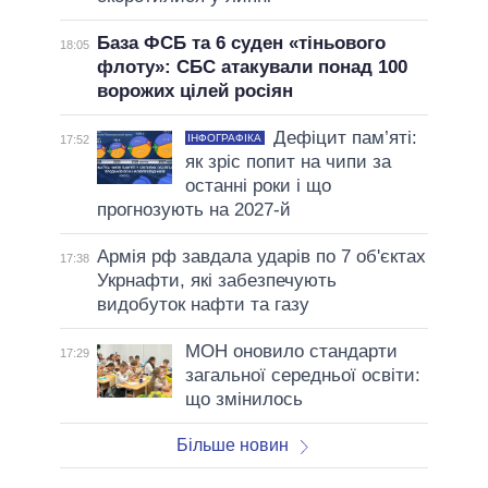
База ФСБ та 6 суден «тіньового
18:05
флоту»: СБС атакували понад 100
ворожих цілей росіян
Дефіцит пам’яті:
ІНФОГРАФІКА
17:52
як зріс попит на чипи за
останні роки і що
прогнозують на 2027-й
Армія рф завдала ударів по 7 об'єктах
17:38
Укрнафти, які забезпечують
видобуток нафти та газу
МОН оновило стандарти
17:29
загальної середньої освіти:
що змінилось
Більше новин