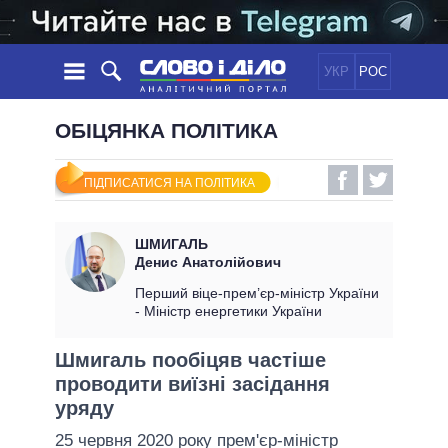
УКР
РОС
НОВИНИ
ОБІЦЯНКА ПОЛІТИКА
ОБIЦЯНКИ
СТРІЧКА
ПОЛІТИКА
ПІДПИСАТИСЯ НА ПОЛІТИКА
ПОДІЇ
ЕКОНОМІКА
ПОЛIТИКИ
СТАТТІ
СУСПІЛЬСТВО
ШМИГАЛЬ
ІНФОГРАФІКА
ДУМКИ
СВІТ
УСІ ПОЛІТИКИ
Денис Анатолійович
ОГЛЯДИ
ПРЕЗИДЕНТ І ОФІС
Перший віце-прем’єр-міністр України
ВІДЕО
- Міністр енергетики України
ДАЙДЖЕСТИ
ВЕРХОВНА РАДА
ПІДТРИМАТИ
КАБІНЕТ МІНІСТРІВ
Шмигаль пообіцяв частіше
ГОЛОВИ ОБЛАДМІНІСТРАЦІЙ
проводити виїзні засідання
ПОРІВНЯННЯ ПОЛІТИКІВ
МЕРИ МІСТ
уряду
ВСІ ПЕРСОНИ
25 червня 2020 року прем'єр-міністр