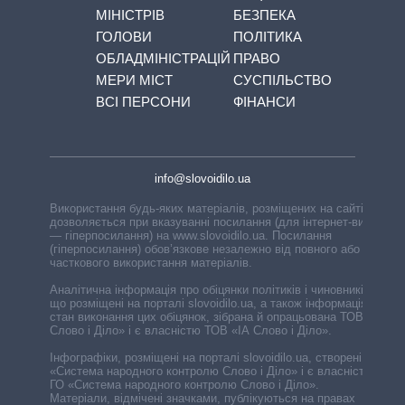
МІНІСТРІВ
БЕЗПЕКА
ГОЛОВИ
ПОЛІТИКА
ОБЛАДМІНІСТРАЦІЙ
ПРАВО
МЕРИ МІСТ
СУСПІЛЬСТВО
ВСІ ПЕРСОНИ
ФІНАНСИ
info@slovoidilo.ua
Використання будь-яких матеріалів, розміщених на сайті,
дозволяється при вказуванні посилання (для інтернет-видань
— гіперпосилання) на www.slovoidilo.ua. Посилання
(гіперпосилання) обов’язкове незалежно від повного або
часткового використання матеріалів.
Аналітична інформація про обіцянки політиків і чиновників,
що розміщені на порталі slovoidilo.ua, а також інформація про
стан виконання цих обіцянок, зібрана й опрацьована ТОВ «ІА
Слово і Діло» і є власністю ТОВ «ІА Слово і Діло».
Інфографіки, розміщені на порталі slovoidilo.ua, створені ГО
«Система народного контролю Слово і Діло» і є власністю
ГО «Система народного контролю Слово і Діло».
Матеріали, відмічені значками, публікуються на правах