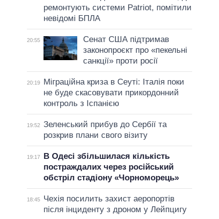
ремонтують системи Patriot, помітили
невідомі БПЛА
Сенат США підтримав
20:55
законопроєкт про «пекельні
санкції» проти росії
Міграційна криза в Сеуті: Італія поки
20:19
не буде скасовувати прикордонний
контроль з Іспанією
Зеленський прибув до Сербії та
19:52
розкрив плани свого візиту
В Одесі збільшилася кількість
19:17
постраждалих через російський
обстріл стадіону «Чорноморець»
Чехія посилить захист аеропортів
18:45
після інциденту з дроном у Лейпцигу