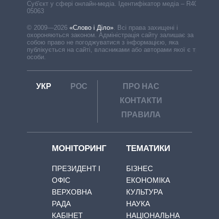
Cуб'єкт у сфері онлайн-медіа. Ідентифікатор медіа – R40-
05063
© 2009—2026
«Слово і Діло»
.
Всі права захищені і
охороняються законом. Адміністрація сайту залишає за
собою право не погоджуватися з інформацією, яка
публікується на сайті, власниками або авторами якої є треті
особи.
УКР
РОС
ПРО НАС
КОНТАКТИ
ПРАВИЛА
МОНІТОРИНГ
ТЕМАТИКИ
ПРЕЗИДЕНТ І
БІЗНЕС
ОФІС
ЕКОНОМІКА
ВЕРХОВНА
КУЛЬТУРА
РАДА
НАУКА
КАБІНЕТ
НАЦІОНАЛЬНА