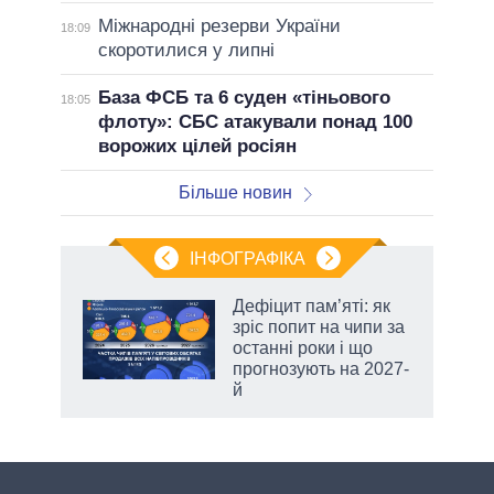
Міжнародні резерви України
18:09
скоротилися у липні
База ФСБ та 6 суден «тіньового
18:05
флоту»: СБС атакували понад 100
ворожих цілей росіян
Більше новин
ІНФОГРАФІКА
 5
Дефіцит пам’яті: як
вго
зріс попит на чипи за
останні роки і що
прогнозують на 2027-
й