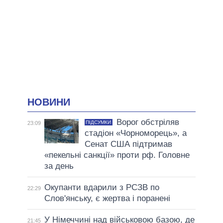
НОВИНИ
Ворог обстріляв
ПІДСУМКИ
23:09
стадіон «Чорноморець», а
Сенат США підтримав
«пекельні санкції» проти рф. Головне
за день
Окупанти вдарили з РСЗВ по
22:29
Слов'янську, є жертва і поранені
У Німеччині над військовою базою, де
21:45