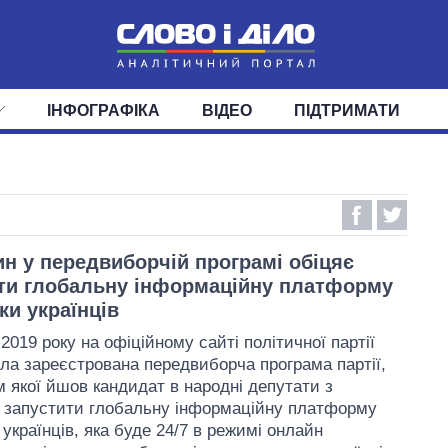
ІНФОГРАФІКА
ВІДЕО
ПІДТРИМАТИ
ІС
СТРІЧКА
ВЕРХОВНА РАДА
ПОДІЇ
СТАТТІ
КАБІНЕТ МІНІСТРІВ
ДУМКИ
ОГЛЯДИ
ГОЛОВИ ОБЛАДМІНІСТРА
ДАЙДЖЕСТИ
ПОЛІТИКА
ДЕПУТАТИ
ЕКОНОМІКА
КОМІТЕТИ
СУСПІЛЬСТВО
ФРАКЦІЇ
ОКРУГИ
СВІТ
 у передвиборчій програмі обіцяє
ти глобальну інформаційну платформу
ки українців
2019 року на офіційному сайті політичної партії
ула зареєстрована передвиборча програма партії,
м якої йшов кандидат в народні депутати з
 запустити глобальну інформаційну платформу
українців, яка буде 24/7 в режимі онлайн