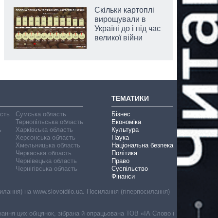
Скільки картоплі
вирощували в
Україні до і під час
великої війни
ТЕМАТИКИ
асть
Сумська область
Бізнес
Тернопільська область
Економіка
ь
Харківська область
Культура
Херсонська область
Наука
Хмельницька область
Національна безпека
Черкаська область
Політика
Чернівецька область
Право
Чернігівська область
Суспільство
Фінанси
лання) на www.slovoidilo.ua. Посилання (гіперпосилання)
онання цих обіцянок, зібрана й опрацьована ТОВ «ІА Слово і