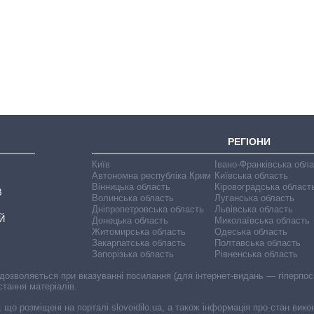
Як за 10 років
змінилася кількість
вступників на
бакалаврат,
магістратуру та
аспірантуру
РЕГІОНИ
Київ
Івано-Франківська обл
Автономна республіка Крим
Київська область
Вінницька область
Кіровоградська област
В
Волинська область
Луганська область
Дніпропетровська область
Львівська область
Й
Донецька область
Миколаївська область
Житомирська область
Одеська область
Закарпатська область
Полтавська область
Запорізька область
Рівненська область
 дозволяється при вказуванні посилання (для інтернет-видань — гіперпоси
стання матеріалів.
, що розміщені на порталі slovoidilo.ua, а також інформація про стан вик