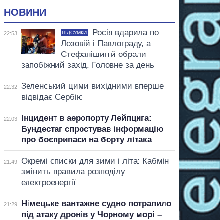
НОВИНИ
Росія вдарила по
ПІДСУМКИ
22:53
Лозовій і Павлограду, а
Стефанішиній обрали
запобіжний захід. Головне за день
Зеленський цими вихідними вперше
22:32
відвідає Сербію
Інцидент в аеропорту Лейпцига:
22:03
Бундестаг спростував інформацію
про боєприпаси на борту літака
Окремі списки для зими і літа: Кабмін
21:49
змінить правила розподілу
електроенергії
Німецьке вантажне судно потрапило
21:29
під атаку дронів у Чорному морі –