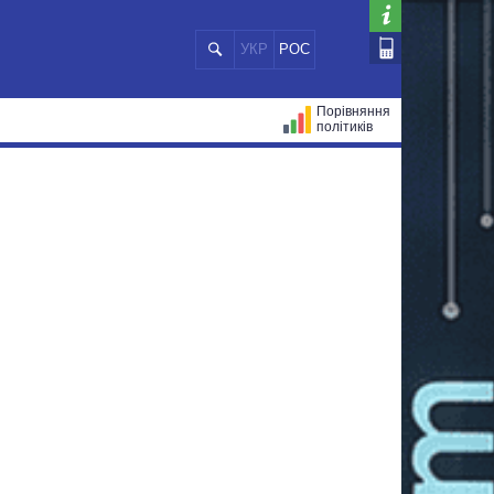
УКР
РОС
Порівняння
політиків
ЦІЙ
МЕРИ МІСТ
ВСІ ПЕРСОНИ