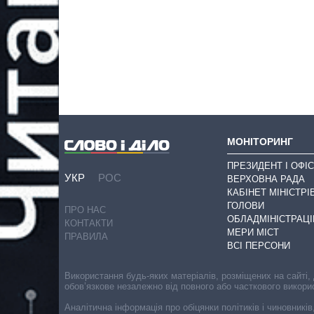
МОНІТОРИНГ
ПРЕЗИДЕНТ І ОФІС
УКР
РОС
ВЕРХОВНА РАДА
КАБІНЕТ МІНІСТРІ
ГОЛОВИ
ПРО НАС
ОБЛАДМІНІСТРАЦІ
КОНТАКТИ
МЕРИ МІСТ
ПРАВИЛА
ВСІ ПЕРСОНИ
Використання будь-яких матеріалів, розміщених на сайті,
обов’язкове незалежно від повного або часткового викори
Аналітична інформація про обіцянки політиків і чиновників