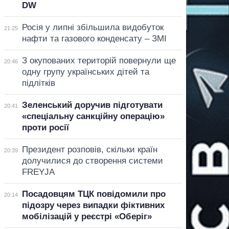
DW
Росія у липні збільшила видобуток
21:25
нафти та газового конденсату – ЗМІ
З окупованих територій повернули ще
20:46
одну групу українських дітей та
підлітків
Зеленський доручив підготувати
20:41
«спеціальну санкційну операцію»
проти росії
Президент розповів, скільки країн
20:39
долучилися до створення системи
FREYJA
Посадовцям ТЦК повідомили про
20:14
підозру через випадки фіктивних
мобілізацій у реєстрі «Оберіг»