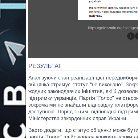
https://goloszmin.org/storage
РЕЗУЛЬТАТ
Аналізуючи стан реалізації цієї передвиборч
обіцянка отримує статус "не виконано". Зок
жодних законодавчих ініціатив, які б дозво
підтримки українців. Партія "Голос" не ств
зокрема ми не знайшли відповідну платформу,
доступною. Поряд з цим, відповідна підтримк
Міністерства закордонних справ України.
Варто додати, що статус обіцянки може бути
партія "Голос" здійснювала конкретні кроки 