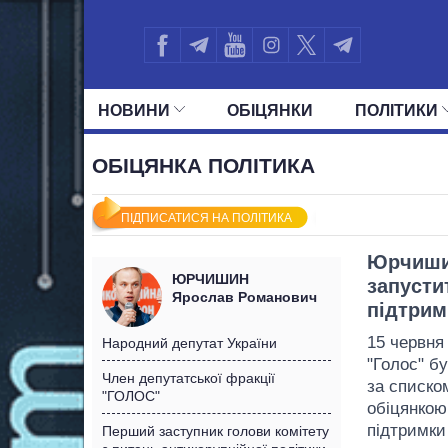
НОВИНИ
ОБIЦЯНКИ
ПОЛIТИКИ
УСІ ПОЛІТИКИ
ПРЕЗИДЕНТ І ОФ
ОБІЦЯНКА ПОЛІТИКА
ПІДПИСАТИСЯ НА ПОЛІТИКА
Юрчишин
ЮРЧИШИН
запусти
Ярослав Романович
підтрим
15 червня 
Народний депутат України
"Голос" б
Член депутатської фракції
за списко
"ГОЛОС"
обіцянкою
підтримки 
Перший заступник голови комітету