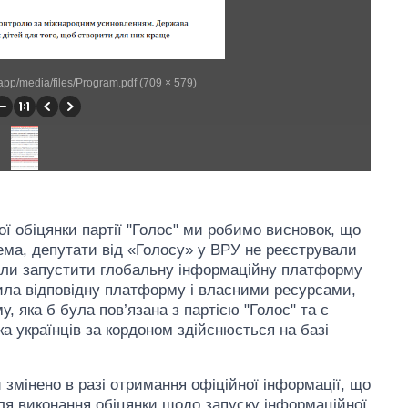
/app/media/files/Program.pdf (709 × 579)
ої обіцянки партії "Голос" ми робимо висновок, що
рема, депутати від «Голосу» у ВРУ не реєстрували
лили запустити глобальну інформаційну платформу
орила відповідну платформу і власними ресурсами,
 яка б була пов’язана з партією "Голос" та є
а українців за кордоном здійснюється на базі
 змінено в разі отримання офіційної інформації, що
для виконання обіцянки щодо запуску інформаційної