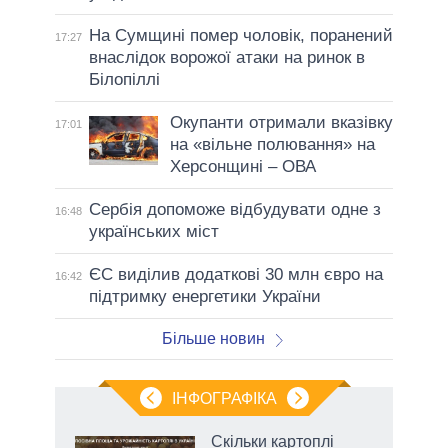
На Сумщині помер чоловік, поранений
17:27
внаслідок ворожої атаки на ринок в
Білопіллі
Окупанти отримали вказівку
17:01
на «вільне полювання» на
Херсонщині – ОВА
Сербія допоможе відбудувати одне з
16:48
українських міст
ЄС виділив додаткові 30 млн євро на
16:42
підтримку енергетики України
Більше новин
ІНФОГРАФІКА
жет
Скільки картоплі