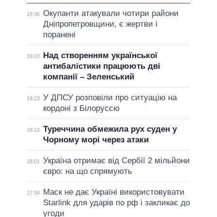
Окупанти атакували чотири райони
19:36
Дніпропетровщини, є жертви і
поранені
Над створенням української
19:03
антибалістики працюють дві
компанії – Зеленський
У ДПСУ розповіли про ситуацію на
18:23
кордоні з Білоруссю
Туреччина обмежила рух суден у
18:12
Чорному морі через атаки
Україна отримає від Сербії 2 мільйони
18:01
євро: на що спрямують
Маск не дає Україні використовувати
17:34
Starlink для ударів по рф і закликає до
угоди