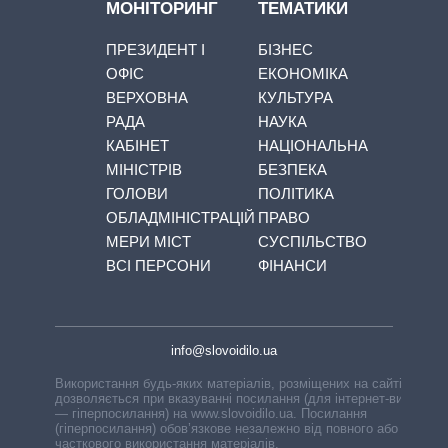
МОНІТОРИНГ
ТЕМАТИКИ
ПРЕЗИДЕНТ І
БІЗНЕС
ОФІС
ЕКОНОМІКА
ВЕРХОВНА
КУЛЬТУРА
РАДА
НАУКА
КАБІНЕТ
НАЦІОНАЛЬНА
МІНІСТРІВ
БЕЗПЕКА
ГОЛОВИ
ПОЛІТИКА
ОБЛАДМІНІСТРАЦІЙ
ПРАВО
МЕРИ МІСТ
СУСПІЛЬСТВО
ВСІ ПЕРСОНИ
ФІНАНСИ
info@slovoidilo.ua
Використання будь-яких матеріалів, розміщених на сайті,
дозволяється при вказуванні посилання (для інтернет-видань
— гіперпосилання) на www.slovoidilo.ua. Посилання
(гіперпосилання) обов’язкове незалежно від повного або
часткового використання матеріалів.