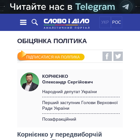
УКР
РОС
НОВИНИ
ОБІЦЯНКА ПОЛІТИКА
ОБIЦЯНКИ
СТРІЧКА
ПОЛІТИКА
ПІДПИСАТИСЯ НА ПОЛІТИКА
ПОДІЇ
ЕКОНОМІКА
ПОЛIТИКИ
СТАТТІ
СУСПІЛЬСТВО
КОРНІЄНКО
ІНФОГРАФІКА
ДУМКИ
СВІТ
УСІ ПОЛІТИКИ
Олександр Сергійович
ОГЛЯДИ
ПРЕЗИДЕНТ І ОФІС
Народний депутат України
ВІДЕО
ДАЙДЖЕСТИ
ВЕРХОВНА РАДА
Перший заступник Голови Верховної
ПІДТРИМАТИ
Ради України
КАБІНЕТ МІНІСТРІВ
ГОЛОВИ ОБЛАДМІНІСТРАЦІЙ
Позафракційний
ПОРІВНЯННЯ ПОЛІТИКІВ
МЕРИ МІСТ
Корнієнко у передвиборчій
ВСІ ПЕРСОНИ