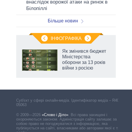
внаслідок ворожої атаки на ринок в
Білопіллі
Більше новин
ІНФОГРАФІКА
Як змінився бюджет
ть
Міністерства
оборони за 13 років
війни з росією
Cуб'єкт у сфері онлайн-медіа. Ідентифікатор медіа – R40-
05063
© 2009—2026
«Слово і Діло»
.
Всі права захищені і
охороняються законом. Адміністрація сайту залишає за
собою право не погоджуватися з інформацією, яка
публікується на сайті, власниками або авторами якої є треті