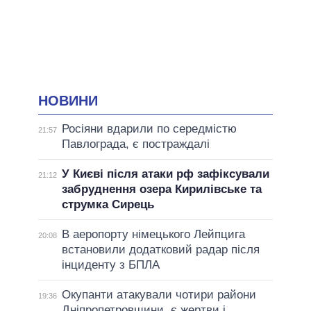
НОВИНИ
Росіяни вдарили по середмістю
21:57
Павлограда, є постраждалі
У Києві після атаки рф зафіксували
21:12
забруднення озера Кирилівське та
струмка Сирець
В аеропорту німецького Лейпцига
20:08
встановили додатковий радар після
інциденту з БПЛА
Окупанти атакували чотири райони
19:36
Дніпропетровщини, є жертви і