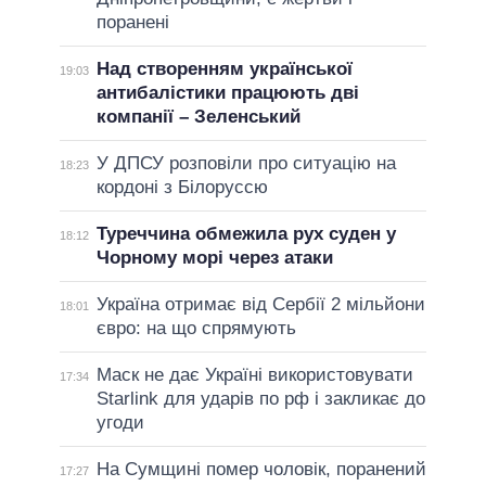
поранені
Над створенням української
19:03
антибалістики працюють дві
компанії – Зеленський
У ДПСУ розповіли про ситуацію на
18:23
кордоні з Білоруссю
Туреччина обмежила рух суден у
18:12
Чорному морі через атаки
Україна отримає від Сербії 2 мільйони
18:01
євро: на що спрямують
Маск не дає Україні використовувати
17:34
Starlink для ударів по рф і закликає до
угоди
На Сумщині помер чоловік, поранений
17:27