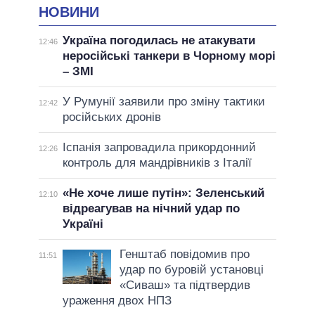
НОВИНИ
Україна погодилась не атакувати
12:46
неросійські танкери в Чорному морі
– ЗМІ
У Румунії заявили про зміну тактики
12:42
російських дронів
Іспанія запровадила прикордонний
12:26
контроль для мандрівників з Італії
«Не хоче лише путін»: Зеленський
12:10
відреагував на нічний удар по
Україні
Генштаб повідомив про
11:51
удар по буровій установці
«Сиваш» та підтвердив
ураження двох НПЗ