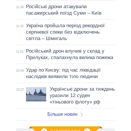
Російські дрони атакували
11:36
пасажирський поїзд Суми – Київ
Україна пройшла період рекордної
11:32
серпневої спеки без відключень
світла – Шмигаль
Російський дрон влучив у склад у
11:01
Прилуках, спалахнула велика пожежа
Удар по Києву: під час ліквідації
10:56
наслідків виявили тіло людини
Українські дрони за тиждень
10:27
уразили 12 суден
«тіньового флоту» рф
Більше новин