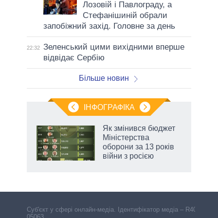
Лозовій і Павлограду, а
Стефанішиній обрали
запобіжний захід. Головне за день
Зеленський цими вихідними вперше
22:32
відвідає Сербію
Більше новин
ІНФОГРАФІКА
и на
Як змінився бюджет
Міністерства
а
оборони за 13 років
війни з росією
Cуб'єкт у сфері онлайн-медіа. Ідентифікатор медіа – R40-
05063