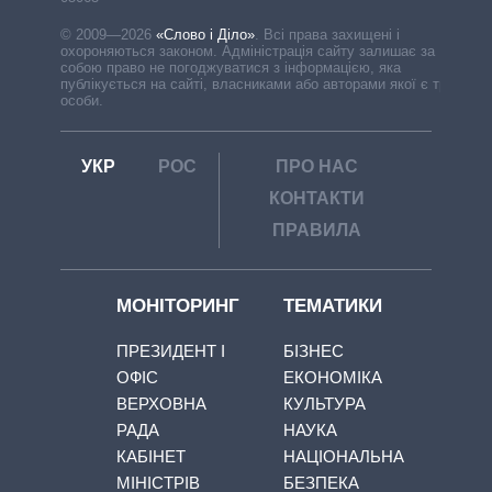
© 2009—2026
«Слово і Діло»
.
Всі права захищені і
охороняються законом. Адміністрація сайту залишає за
собою право не погоджуватися з інформацією, яка
публікується на сайті, власниками або авторами якої є треті
особи.
УКР
РОС
ПРО НАС
КОНТАКТИ
ПРАВИЛА
МОНІТОРИНГ
ТЕМАТИКИ
ПРЕЗИДЕНТ І
БІЗНЕС
ОФІС
ЕКОНОМІКА
ВЕРХОВНА
КУЛЬТУРА
РАДА
НАУКА
КАБІНЕТ
НАЦІОНАЛЬНА
МІНІСТРІВ
БЕЗПЕКА