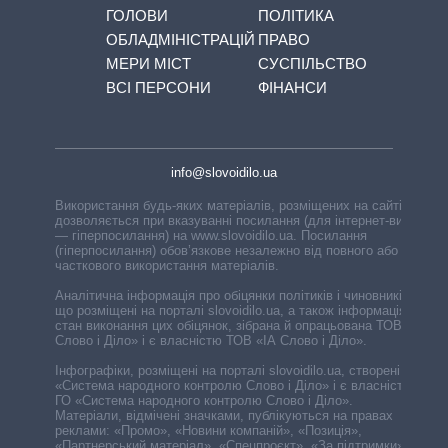
ГОЛОВИ
ПОЛІТИКА
ОБЛАДМІНІСТРАЦІЙ
ПРАВО
МЕРИ МІСТ
СУСПІЛЬСТВО
ВСІ ПЕРСОНИ
ФІНАНСИ
info@slovoidilo.ua
Використання будь-яких матеріалів, розміщених на сайті,
дозволяється при вказуванні посилання (для інтернет-видань
— гіперпосилання) на www.slovoidilo.ua. Посилання
(гіперпосилання) обов’язкове незалежно від повного або
часткового використання матеріалів.
Аналітична інформація про обіцянки політиків і чиновників,
що розміщені на порталі slovoidilo.ua, а також інформація про
стан виконання цих обіцянок, зібрана й опрацьована ТОВ «ІА
Слово і Діло» і є власністю ТОВ «ІА Слово і Діло».
Інфографіки, розміщені на порталі slovoidilo.ua, створені ГО
«Система народного контролю Слово і Діло» і є власністю
ГО «Система народного контролю Слово і Діло».
Матеріали, відмічені значками, публікуються на правах
реклами: «Промо», «Новини компаній», «Позиція»,
«Партнерський матеріал», «Спецпроєкт», «За підтримки».