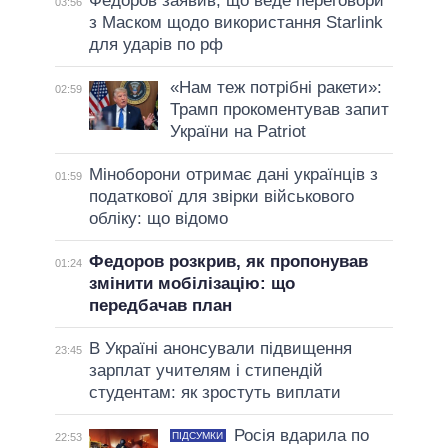
Федоров заявив, що веде переговори
03:56
з Маском щодо використання Starlink
для ударів по рф
«Нам теж потрібні ракети»:
02:59
Трамп прокоментував запит
України на Patriot
Міноборони отримає дані українців з
01:59
податкової для звірки військового
обліку: що відомо
Федоров розкрив, як пропонував
01:24
змінити мобілізацію: що
передбачав план
В Україні анонсували підвищення
23:45
зарплат учителям і стипендій
студентам: як зростуть виплати
Росія вдарила по
ПІДСУМКИ
22:53