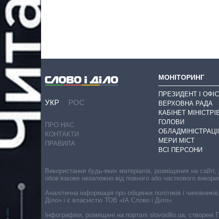
МОНІТОРИНГ
ПРЕЗИДЕНТ І ОФІС
УКР
РОС
ВЕРХОВНА РАДА
КАБІНЕТ МІНІСТРІ
ГОЛОВИ
ПРО НАС
ОБЛАДМІНІСТРАЦІ
КОНТАКТИ
МЕРИ МІСТ
ПРАВИЛА
ВСІ ПЕРСОНИ
Використання будь-яких матеріалів, розміщених на сайті,
обов’язкове незалежно від повного або часткового викори
Аналітична інформація про обіцянки політиків і чиновників
Діло» і є власністю ТОВ «ІА Слово і Діло».
Інфографіки, розміщені на порталі slovoidilo.ua, створен