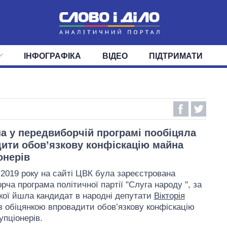
ІНФОГРАФІКА
ВІДЕО
ПІДТРИМАТИ
ІС
СТРІЧКА
ВЕРХОВНА РАДА
ПОДІЇ
СТАТТІ
КАБІНЕТ МІНІСТРІВ
ДУМКИ
ОГЛЯДИ
ГОЛОВИ ОБЛАДМІНІСТРА
ДАЙДЖЕСТИ
ПОЛІТИКА
ДЕПУТАТИ
ЕКОНОМІКА
КОМІТЕТИ
СУСПІЛЬСТВО
ФРАКЦІЇ
ОКРУГИ
СВІТ
а у передвиборчій програмі пообіцяла
ити обов’язкову конфіскацію майна
онерів
 2019 року на сайті ЦВК була зареєстрована
ча програма політичної партії "Слуга народу ", за
кої йшла кандидат в народні депутати
Вікторія
з обіцянкою впровадити обов’язкову конфіскацію
упціонерів.