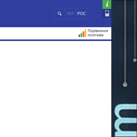
УКР
РОС
Порівняння
політиків
ЦІЙ
МЕРИ МІСТ
ВСІ ПЕРСОНИ