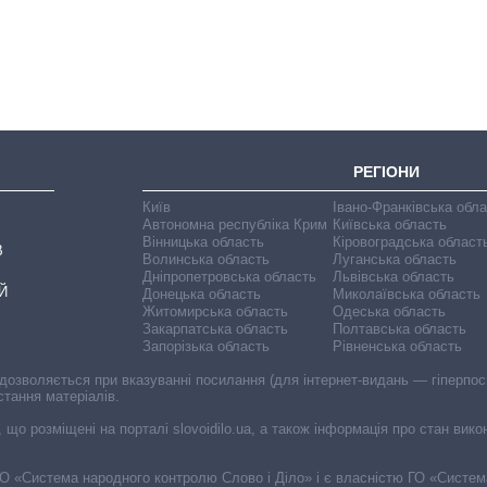
містах України на
початок серпня
РЕГІОНИ
Київ
Івано-Франківська обл
Автономна республіка Крим
Київська область
Вінницька область
Кіровоградська област
В
Волинська область
Луганська область
Дніпропетровська область
Львівська область
Й
Донецька область
Миколаївська область
Житомирська область
Одеська область
Закарпатська область
Полтавська область
Запорізька область
Рівненська область
 дозволяється при вказуванні посилання (для інтернет-видань — гіперпоси
стання матеріалів.
, що розміщені на порталі slovoidilo.ua, а також інформація про стан вик
і ГО «Система народного контролю Слово і Діло» і є власністю ГО «Систе