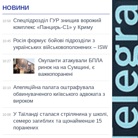
НОВИНИ
Спецпідрозділ ГУР знищив ворожий
10:58
комплекс «Панцирь-С1» у Криму
Росія формує бойові підрозділи з
10:45
українських військовополонених – ISW
Окупанти атакували БПЛА
10:27
ринок на на Сумщині, є
важкопоранені
Апеляційна палата оштрафувала
10:10
обвинуваченого київського адвоката з
вироком
У Таїланді сталася стрілянина у школі,
10:08
семеро загиблих та щонайменше 15
поранених