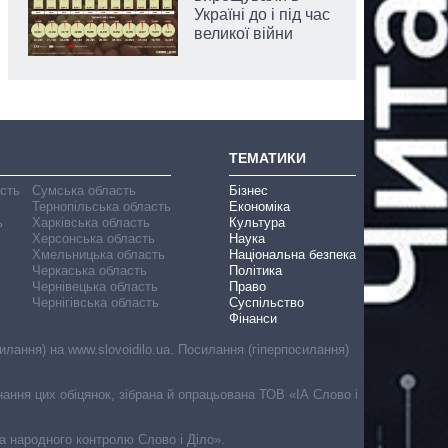
Україні до і під час
великої війни
ТЕМАТИКИ
асть
Сумська область
Бізнес
Тернопільська область
Економіка
ь
Харківська область
Культура
Херсонська область
Наука
Хмельницька область
Національна безпека
Черкаська область
Політика
Чернівецька область
Право
Чернігівська область
Суспільство
Фінанси
лання) на www.slovoidilo.ua. Посилання (гіперпосилання)
онання цих обіцянок, зібрана й опрацьована ТОВ «ІА Слово і
ма народного контролю Слово і Діло».