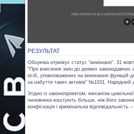
https://www.cvk.gov.ua/pls/vnd2019/
РЕЗУЛЬТАТ
Обіцянка отримує статус "виконано". 31 жов
"Про внесення змін до деяких законодавчих а
осіб, уповноважених на виконання функцій д
за набуття таких активів" №1031. Народний 
Згідно із законопроектом, механізм цивільно
чиновника коштують більше, ніж його законн
конфіскація і кримінальна відповідальність 