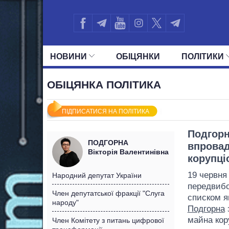
НОВИНИ
ОБIЦЯНКИ
ПОЛIТИКИ
УСІ ПОЛІТИКИ
ПРЕЗИДЕНТ І ОФ
ОБІЦЯНКА ПОЛІТИКА
ПІДПИСАТИСЯ НА ПОЛІТИКА
Подгорн
ПОДГОРНА
впровад
Вікторія Валентинівна
корупці
19 червня
Народний депутат України
передвибор
Член депутатської фракції "Слуга
списком я
народу"
Подгорна
майна кор
Член Комітету з питань цифрової