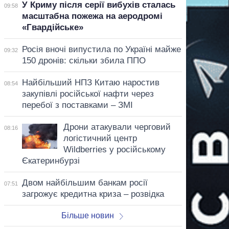
У Криму після серії вибухів сталась
09:58
масштабна пожежа на аеродромі
«Гвардійське»
Росія вночі випустила по Україні майже
09:32
150 дронів: скільки збила ППО
Найбільший НПЗ Китаю наростив
08:54
закупівлі російської нафти через
перебої з поставками – ЗМІ
Дрони атакували черговий
08:16
логістичний центр
Wildberries у російському
Єкатеринбурзі
Двом найбільшим банкам росії
07:51
загрожує кредитна криза – розвідка
Більше новин