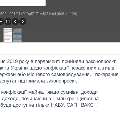
wp502pt001f01=919pf7171=403.html (806 × 1129)
тня 2019 року в парламенті прийняли законопроект
ктів України щодо конфіскації незаконних активів
ержави або місцевого самоврядування, і покарання
депутат підтримала законопроект.
ї конфіскації майна, "якщо сумнівні доходи
і доходи, починаючи з 1 млн грн. Цивільна
– буде доступна тільки НАБУ, САП і ВАКС".