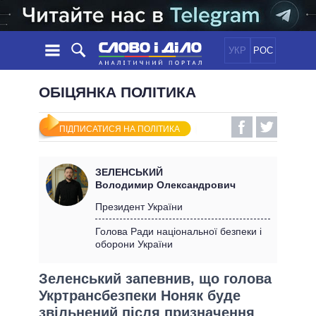
УКР
РОС
НОВИНИ
ОБІЦЯНКА ПОЛІТИКА
ОБIЦЯНКИ
СТРІЧКА
ПОЛІТИКА
ПІДПИСАТИСЯ НА ПОЛІТИКА
ПОДІЇ
ЕКОНОМІКА
ПОЛIТИКИ
СТАТТІ
СУСПІЛЬСТВО
ЗЕЛЕНСЬКИЙ
ІНФОГРАФІКА
ДУМКИ
СВІТ
УСІ ПОЛІТИКИ
Володимир Олександрович
ОГЛЯДИ
ПРЕЗИДЕНТ І ОФІС
Президент України
ВІДЕО
ДАЙДЖЕСТИ
ВЕРХОВНА РАДА
Голова Ради національної безпеки і
ПІДТРИМАТИ
оборони України
КАБІНЕТ МІНІСТРІВ
ГОЛОВИ ОБЛАДМІНІСТРАЦІЙ
ПОРІВНЯННЯ ПОЛІТИКІВ
Зеленський запевнив, що голова
МЕРИ МІСТ
Укртрансбезпеки Ноняк буде
ВСІ ПЕРСОНИ
звільнений після призначення