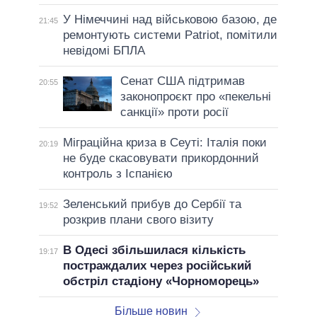
У Німеччині над військовою базою, де
21:45
ремонтують системи Patriot, помітили
невідомі БПЛА
Сенат США підтримав
20:55
законопроєкт про «пекельні
санкції» проти росії
Міграційна криза в Сеуті: Італія поки
20:19
не буде скасовувати прикордонний
контроль з Іспанією
Зеленський прибув до Сербії та
19:52
розкрив плани свого візиту
В Одесі збільшилася кількість
19:17
постраждалих через російський
обстріл стадіону «Чорноморець»
Більше новин