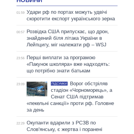
Удари рф по портах можуть удвічі
01:59
скоротити експорт українського зерна
Розвідка США припускає, що дрон,
00:57
знайдений біля літака України в
Лейпцигу, міг належати рф – WSJ
Перші виплати за програмою
23:56
«Пакунок школяра» вже надходять:
що потрібно знати батькам
Ворог обстріляв
ПІДСУМКИ
23:09
стадіон «Чорноморець», а
Сенат США підтримав
«пекельні санкції» проти рф. Головне
за день
Окупанти вдарили з РСЗВ по
22:29
Слов'янську, є жертва і поранені