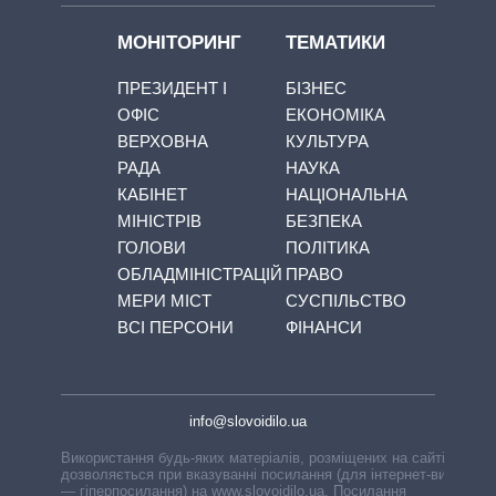
МОНІТОРИНГ
ТЕМАТИКИ
ПРЕЗИДЕНТ І
БІЗНЕС
ОФІС
ЕКОНОМІКА
ВЕРХОВНА
КУЛЬТУРА
РАДА
НАУКА
КАБІНЕТ
НАЦІОНАЛЬНА
МІНІСТРІВ
БЕЗПЕКА
ГОЛОВИ
ПОЛІТИКА
ОБЛАДМІНІСТРАЦІЙ
ПРАВО
МЕРИ МІСТ
СУСПІЛЬСТВО
ВСІ ПЕРСОНИ
ФІНАНСИ
info@slovoidilo.ua
Використання будь-яких матеріалів, розміщених на сайті,
дозволяється при вказуванні посилання (для інтернет-видань
— гіперпосилання) на www.slovoidilo.ua. Посилання