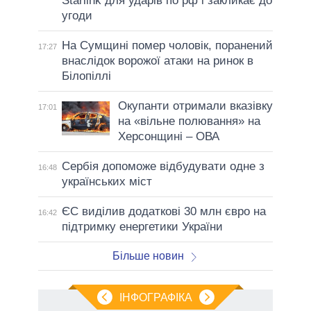
Starlink для ударів по рф і закликає до
угоди
На Сумщині помер чоловік, поранений
17:27
внаслідок ворожої атаки на ринок в
Білопіллі
Окупанти отримали вказівку
17:01
на «вільне полювання» на
Херсонщині – ОВА
Сербія допоможе відбудувати одне з
16:48
українських міст
ЄС виділив додаткові 30 млн євро на
16:42
підтримку енергетики України
Більше новин
ІНФОГРАФІКА