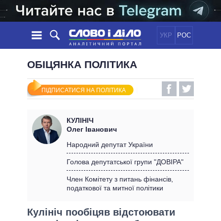
УКР
РОС
НОВИНИ
ОБІЦЯНКА ПОЛІТИКА
ОБIЦЯНКИ
СТРІЧКА
ПОЛІТИКА
ПІДПИСАТИСЯ НА ПОЛІТИКА
ПОДІЇ
ЕКОНОМІКА
ПОЛIТИКИ
СТАТТІ
СУСПІЛЬСТВО
КУЛІНІЧ
ІНФОГРАФІКА
ДУМКИ
СВІТ
УСІ ПОЛІТИКИ
Олег Іванович
ОГЛЯДИ
ПРЕЗИДЕНТ І ОФІС
Народний депутат України
ВІДЕО
ДАЙДЖЕСТИ
ВЕРХОВНА РАДА
Голова депутатської групи "ДОВІРА"
ПІДТРИМАТИ
КАБІНЕТ МІНІСТРІВ
Член Комітету з питань фінансів,
ГОЛОВИ ОБЛАДМІНІСТРАЦІЙ
податкової та митної політики
ПОРІВНЯННЯ ПОЛІТИКІВ
МЕРИ МІСТ
Кулініч пообіцяв відстоювати
ВСІ ПЕРСОНИ