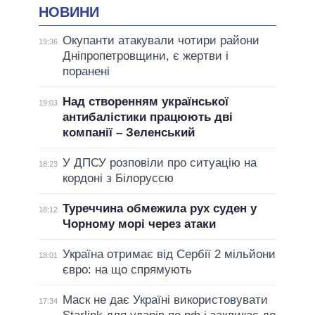
НОВИНИ
Окупанти атакували чотири райони
19:36
Дніпропетровщини, є жертви і
поранені
Над створенням української
19:03
антибалістики працюють дві
компанії – Зеленський
У ДПСУ розповіли про ситуацію на
18:23
кордоні з Білоруссю
Туреччина обмежила рух суден у
18:12
Чорному морі через атаки
Україна отримає від Сербії 2 мільйони
18:01
євро: на що спрямують
Маск не дає Україні використовувати
17:34