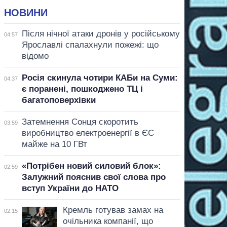
НОВИНИ
Після нічної атаки дронів у російському
04:57
Ярославлі спалахнули пожежі: що
відомо
Росія скинула чотири КАБи на Суми:
04:37
є поранені, пошкоджено ТЦ і
багатоповерхівки
Затемнення Сонця скоротить
03:59
виробництво електроенергії в ЄС
майже на 10 ГВт
«Потрібен новий силовий блок»:
02:59
Залужний пояснив свої слова про
вступ України до НАТО
Кремль готував замах на
02:15
очільника компанії, що