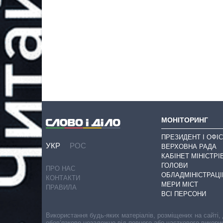
МОНІТОРИНГ
ПРЕЗИДЕНТ І ОФІС
УКР
РОС
ВЕРХОВНА РАДА
КАБІНЕТ МІНІСТРІ
ГОЛОВИ
ПРО НАС
ОБЛАДМІНІСТРАЦІ
КОНТАКТИ
МЕРИ МІСТ
ПРАВИЛА
ВСІ ПЕРСОНИ
Використання будь-яких матеріалів, розміщених на сайті,
обов’язкове незалежно від повного або часткового викори