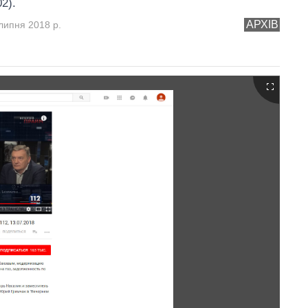
02).
АРХІВ
липня 2018 р.