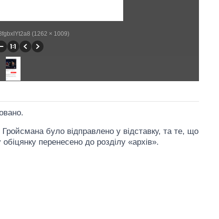
/8fgbxIYt2a8 (1262 × 1009)
овано.
 Гройсмана було відправлено у відставку, та те, що
 обіцянку перенесено до розділу «архів».