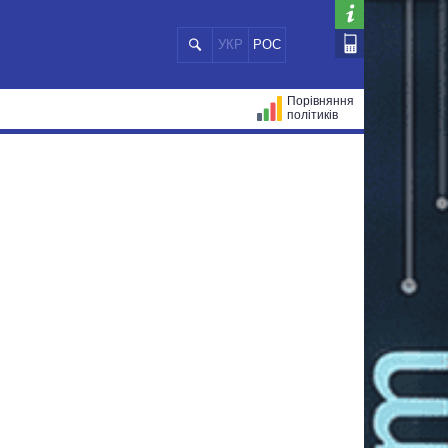
УКР
РОС
Порівняння
політиків
ЦІЙ
МЕРИ МІСТ
ВСІ ПЕРСОНИ