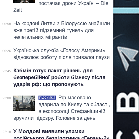
постачає дрони Україні – Die
Zeit
На кордоні Литви з Білоруссю знайшли
00:58
вже третій підземний тунель для
нелегальних мігрантів
Українська служба «Голосу Америки»
00:26
відновлює роботу після тривалої паузи
Кабмін готує пакет рішень для
23:45
безперебійної роботи бізнесу після
ударів рф: що пропонують
Рф масовано
ПІДСУМКИ
23:00
вдарила по Києву та області,
а експосолці Стефанішиній
вручили підозру. Головне за день
У Молдові виявили уламки
22:18
російського безпілотника «Герань-2»