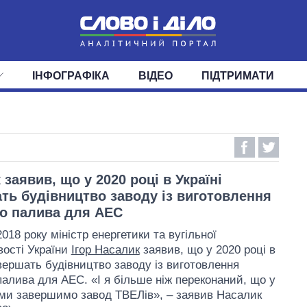
ІНФОГРАФІКА
ВІДЕО
ПІДТРИМАТИ
ІС
СТРІЧКА
ВЕРХОВНА РАДА
ПОДІЇ
СТАТТІ
КАБІНЕТ МІНІСТРІВ
ДУМКИ
ОГЛЯДИ
ГОЛОВИ ОБЛАДМІНІСТРА
ДАЙДЖЕСТИ
ПОЛІТИКА
ДЕПУТАТИ
ЕКОНОМІКА
КОМІТЕТИ
СУСПІЛЬСТВО
ФРАКЦІЇ
ОКРУГИ
СВІТ
заявив, що у 2020 році в Україні
ть будівництво заводу із виготовлення
о палива для АЕС
018 року міністр енергетики та вугільної
ості України
Ігор Насалик
заявив, що у 2020 році в
авершать будівництво заводу із виготовлення
палива для АЕС. «І я більше ніж переконаний, що у
 ми завершимо завод ТВЕЛів», – заявив Насалик