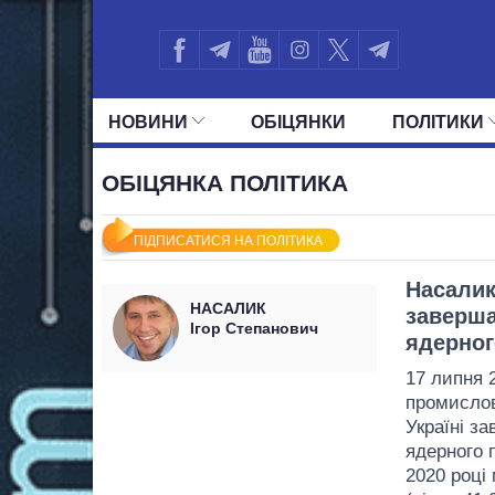
НОВИНИ
ОБIЦЯНКИ
ПОЛIТИКИ
УСІ ПОЛІТИКИ
ПРЕЗИДЕНТ І ОФ
ОБІЦЯНКА ПОЛІТИКА
ПІДПИСАТИСЯ НА ПОЛІТИКА
Насалик 
НАСАЛИК
заверша
Ігор Степанович
ядерног
17 липня 2
промислов
Україні з
ядерного 
2020 році