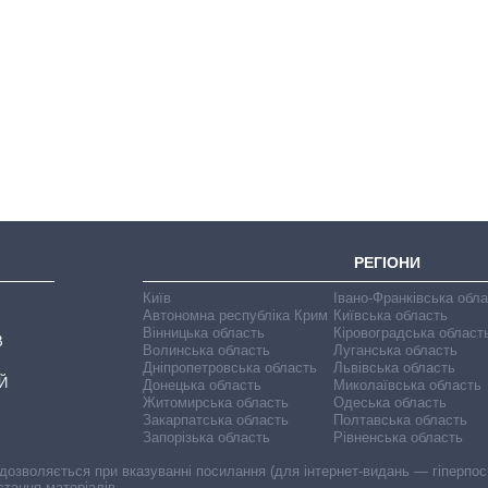
Експорт зброї:
скільки ракет,
літаків і танків
продала Україна
за роки
незалежності
РЕГІОНИ
Київ
Івано-Франківська обл
Автономна республіка Крим
Київська область
Вінницька область
Кіровоградська област
В
Волинська область
Луганська область
Дніпропетровська область
Львівська область
Й
Донецька область
Миколаївська область
Житомирська область
Одеська область
Закарпатська область
Полтавська область
Запорізька область
Рівненська область
 дозволяється при вказуванні посилання (для інтернет-видань — гіперпоси
стання матеріалів.