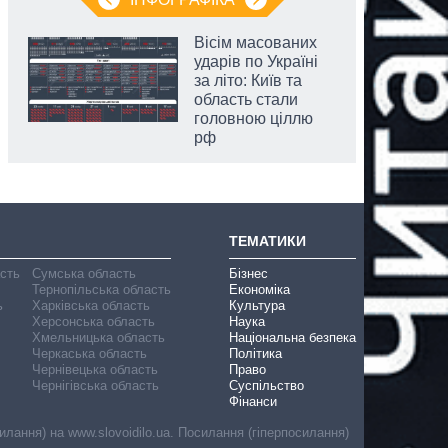
Вісім масованих
ударів по Україні
за літо: Київ та
область стали
головною ціллю
рф
ТЕМАТИКИ
асть
Сумська область
Бізнес
Тернопільська область
Економіка
ь
Харківська область
Культура
Херсонська область
Наука
Хмельницька область
Національна безпека
Черкаська область
Політика
Чернівецька область
Право
Чернігівська область
Суспільство
Фінанси
лання) на www.slovoidilo.ua. Посилання (гіперпосилання)