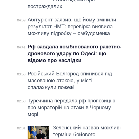
постраждалих
Абітурієнт заявив, що йому змінили
04:59
результат НМТ: перевірка виявила
можливу підробку – омбудсменка
Рф завдала комбінованого ракетно-
04:41
дронового удару по Одесі: що
відомо про наслідки
Російський Бєлгород опинився під
03:56
масованою атакою, у місті
спалахнули пожежі
Туреччина передала рф пропозицію
02:58
про мораторій на атаки в Чорному
морі
Зеленський назвав можливі
02:31
терміни бойового