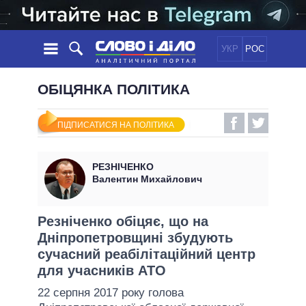
УКР
РОС
НОВИНИ
ОБІЦЯНКА ПОЛІТИКА
ОБIЦЯНКИ
СТРІЧКА
ПОЛІТИКА
ПІДПИСАТИСЯ НА ПОЛІТИКА
ПОДІЇ
ЕКОНОМІКА
ПОЛIТИКИ
СТАТТІ
СУСПІЛЬСТВО
РЕЗНІЧЕНКО
ІНФОГРАФІКА
ДУМКИ
СВІТ
УСІ ПОЛІТИКИ
Валентин Михайлович
ОГЛЯДИ
ПРЕЗИДЕНТ І ОФІС
ВІДЕО
ДАЙДЖЕСТИ
ВЕРХОВНА РАДА
Резніченко обіцяє, що на
ПІДТРИМАТИ
Дніпропетровщині збудують
КАБІНЕТ МІНІСТРІВ
сучасний реабілітаційний центр
ГОЛОВИ ОБЛАДМІНІСТРАЦІЙ
ПОРІВНЯННЯ ПОЛІТИКІВ
для учасників АТО
МЕРИ МІСТ
22 серпня 2017 року голова
ВСІ ПЕРСОНИ