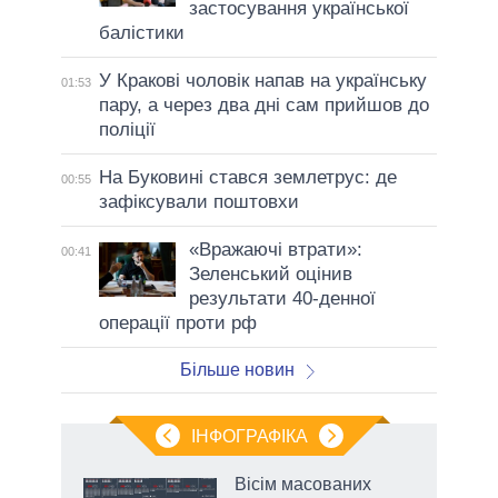
застосування української
балістики
У Кракові чоловік напав на українську
01:53
пару, а через два дні сам прийшов до
поліції
На Буковині стався землетрус: де
00:55
зафіксували поштовхи
«Вражаючі втрати»:
00:41
Зеленський оцінив
результати 40-денної
операції проти рф
Більше новин
ІНФОГРАФІКА
 5
Вісім масованих