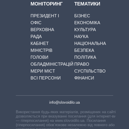
МОНІТОРИНГ
ТЕМАТИКИ
ПРЕЗИДЕНТ І
БІЗНЕС
ОФІС
ЕКОНОМІКА
ВЕРХОВНА
КУЛЬТУРА
РАДА
НАУКА
КАБІНЕТ
НАЦІОНАЛЬНА
МІНІСТРІВ
БЕЗПЕКА
ГОЛОВИ
ПОЛІТИКА
ОБЛАДМІНІСТРАЦІЙ
ПРАВО
МЕРИ МІСТ
СУСПІЛЬСТВО
ВСІ ПЕРСОНИ
ФІНАНСИ
info@slovoidilo.ua
Використання будь-яких матеріалів, розміщених на сайті,
дозволяється при вказуванні посилання (для інтернет-видань
— гіперпосилання) на www.slovoidilo.ua. Посилання
(гіперпосилання) обов’язкове незалежно від повного або