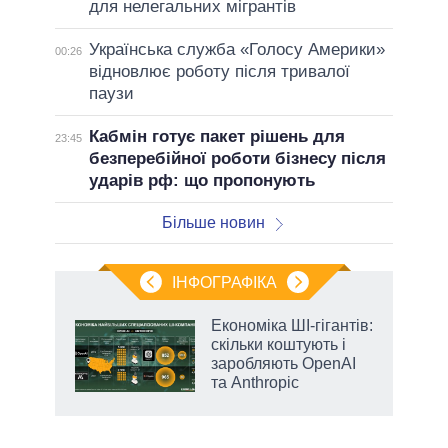
для нелегальних мігрантів
Українська служба «Голосу Америки»
00:26
відновлює роботу після тривалої
паузи
Кабмін готує пакет рішень для
23:45
безперебійної роботи бізнесу після
ударів рф: що пропонують
Більше новин
ІНФОГРАФІКА
ільки
Економіка ШІ-гігантів:
нків
скільки коштують і
 за
заробляють OpenAI
ті
та Anthropic