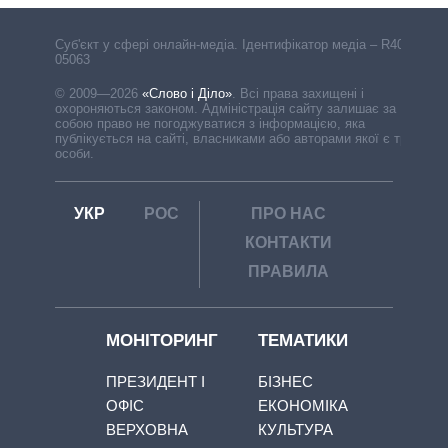
Cуб'єкт у сфері онлайн-медіа. Ідентифікатор медіа – R40-
05063
© 2009—2026
«Слово і Діло»
.
Всі права захищені і
охороняються законом. Адміністрація сайту залишає за
собою право не погоджуватися з інформацією, яка
публікується на сайті, власниками або авторами якої є треті
особи.
УКР
РОС
ПРО НАС
КОНТАКТИ
ПРАВИЛА
МОНІТОРИНГ
ТЕМАТИКИ
ПРЕЗИДЕНТ І
БІЗНЕС
ОФІС
ЕКОНОМІКА
ВЕРХОВНА
КУЛЬТУРА