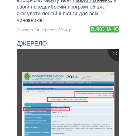
виборчому округу №97
Павло Різаненко
у
своїй передвиборчій програмі обіцяє
скасувати пенсійні пільги для всіх
чиновників.
ВИКОНАНО
Сказано 24 вересня 2014 р.
ДЖЕРЕЛО