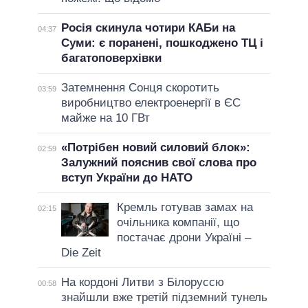
Росія скинула чотири КАБи на
04:37
Суми: є поранені, пошкоджено ТЦ і
багатоповерхівки
Затемнення Сонця скоротить
03:59
виробництво електроенергії в ЄС
майже на 10 ГВт
«Потрібен новий силовий блок»:
02:59
Залужний пояснив свої слова про
вступ України до НАТО
Кремль готував замах на
02:15
очільника компанії, що
постачає дрони Україні –
Die Zeit
На кордоні Литви з Білоруссю
00:58
знайшли вже третій підземний тунель