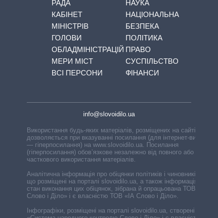
РАДА
НАУКА
КАБІНЕТ
НАЦІОНАЛЬНА
МІНІСТРІВ
БЕЗПЕКА
ГОЛОВИ
ПОЛІТИКА
ОБЛАДМІНІСТРАЦІЙ
ПРАВО
МЕРИ МІСТ
СУСПІЛЬСТВО
ВСІ ПЕРСОНИ
ФІНАНСИ
info@slovoidilo.ua
Використання будь-яких матеріалів, розміщених на сайті,
дозволяється при вказуванні посилання (для інтернет-видань
— гіперпосилання) на www.slovoidilo.ua. Посилання
(гіперпосилання) обов’язкове незалежно від повного або
часткового використання матеріалів.
Аналітична інформація про обіцянки політиків і чиновників,
що розміщені на порталі slovoidilo.ua, а також інформація про
стан виконання цих обіцянок, зібрана й опрацьована ТОВ «ІА
Слово і Діло» і є власністю ТОВ «ІА Слово і Діло».
Інфографіки, розміщені на порталі slovoidilo.ua, створені ГО
«Система народного контролю Слово і Діло» і є власністю