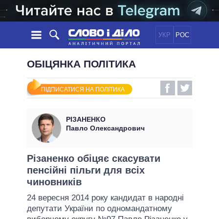
УКР
РОС
НОВИНИ
ОБІЦЯНКА ПОЛІТИКА
ОБIЦЯНКИ
СТРІЧКА
ПОЛІТИКА
ПІДПИСАТИСЯ НА ПОЛІТИКА
ПОДІЇ
ЕКОНОМІКА
ПОЛIТИКИ
СТАТТІ
СУСПІЛЬСТВО
РІЗАНЕНКО
ІНФОГРАФІКА
ДУМКИ
СВІТ
УСІ ПОЛІТИКИ
Павло Олександрович
ОГЛЯДИ
ПРЕЗИДЕНТ І ОФІС
ВІДЕО
ДАЙДЖЕСТИ
ВЕРХОВНА РАДА
Різаненко обіцяє скасувати
ПІДТРИМАТИ
пенсійні пільги для всіх
КАБІНЕТ МІНІСТРІВ
чиновників
ГОЛОВИ ОБЛАДМІНІСТРАЦІЙ
ПОРІВНЯННЯ ПОЛІТИКІВ
24 вересня 2014 року кандидат в народні
МЕРИ МІСТ
депутати України по одномандатному
ВСІ ПЕРСОНИ