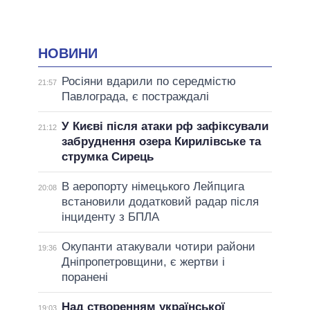
НОВИНИ
Росіяни вдарили по середмістю
21:57
Павлограда, є постраждалі
У Києві після атаки рф зафіксували
21:12
забруднення озера Кирилівське та
струмка Сирець
В аеропорту німецького Лейпцига
20:08
встановили додатковий радар після
інциденту з БПЛА
Окупанти атакували чотири райони
19:36
Дніпропетровщини, є жертви і
поранені
Над створенням української
19:03