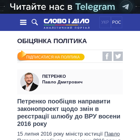
УКР
РОС
НОВИНИ
ОБІЦЯНКА ПОЛІТИКА
ОБIЦЯНКИ
СТРІЧКА
ПОЛІТИКА
ПІДПИСАТИСЯ НА ПОЛІТИКА
ПОДІЇ
ЕКОНОМІКА
ПОЛIТИКИ
СТАТТІ
СУСПІЛЬСТВО
ПЕТРЕНКО
ІНФОГРАФІКА
ДУМКИ
СВІТ
УСІ ПОЛІТИКИ
Павло Дмитрович
ОГЛЯДИ
ПРЕЗИДЕНТ І ОФІС
ВІДЕО
ДАЙДЖЕСТИ
ВЕРХОВНА РАДА
Петренко пообіцяв направити
ПІДТРИМАТИ
законопроект щодо змін в
КАБІНЕТ МІНІСТРІВ
реєстрації шлюбу до ВРУ восени
ГОЛОВИ ОБЛАДМІНІСТРАЦІЙ
ПОРІВНЯННЯ ПОЛІТИКІВ
2016 року
МЕРИ МІСТ
15 липня 2016 року міністр юстиції
Павло
ВСІ ПЕРСОНИ