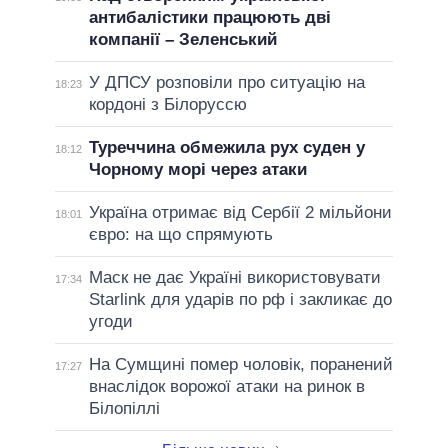
антибалістики працюють дві
компанії – Зеленський
У ДПСУ розповіли про ситуацію на
18:23
кордоні з Білоруссю
Туреччина обмежила рух суден у
18:12
Чорному морі через атаки
Україна отримає від Сербії 2 мільйони
18:01
євро: на що спрямують
Маск не дає Україні використовувати
17:34
Starlink для ударів по рф і закликає до
угоди
На Сумщині помер чоловік, поранений
17:27
внаслідок ворожої атаки на ринок в
Білопіллі