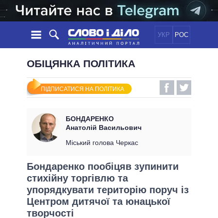
УКР
РОС
НОВИНИ
ОБІЦЯНКА ПОЛІТИКА
ОБIЦЯНКИ
СТРІЧКА
ПОЛІТИКА
ПІДПИСАТИСЯ НА ПОЛІТИКА
ПОДІЇ
ЕКОНОМІКА
ПОЛIТИКИ
СТАТТІ
СУСПІЛЬСТВО
БОНДАРЕНКО
ІНФОГРАФІКА
ДУМКИ
СВІТ
УСІ ПОЛІТИКИ
Анатолій Васильович
ОГЛЯДИ
ПРЕЗИДЕНТ І ОФІС
Міський голова Черкас
ВІДЕО
ДАЙДЖЕСТИ
ВЕРХОВНА РАДА
Бондаренко пообіцяв зупинити
ПІДТРИМАТИ
КАБІНЕТ МІНІСТРІВ
стихійну торгівлю та
ГОЛОВИ ОБЛАДМІНІСТРАЦІЙ
упорядкувати територію поруч із
ПОРІВНЯННЯ ПОЛІТИКІВ
МЕРИ МІСТ
Центром дитячої та юнацької
ВСІ ПЕРСОНИ
творчості