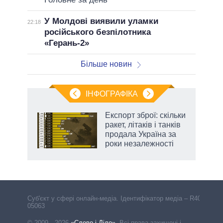
У Молдові виявили уламки
22:18
російського безпілотника
«Герань-2»
Більше новин
ІНФОГРАФІКА
и на
Експорт зброї: скільки
ракет, літаків і танків
а
продала Україна за
роки незалежності
Cуб'єкт у сфері онлайн-медіа. Ідентифікатор медіа – R40-
05063
© 2009—2026
«Слово і Діло»
.
Всі права захищені і