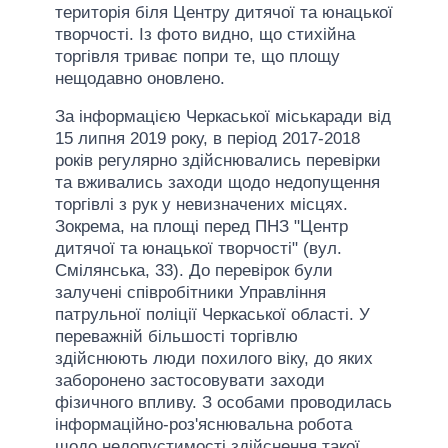
територія біля Центру дитячої та юнацької
творчості. Із фото видно, що стихійна
торгівля триває попри те, що площу
нещодавно оновлено.
За інформацією Черкаської міськаради від
15 липня 2019 року, в період 2017-2018
років регулярно здійснювались перевірки
та вживались заходи щодо недопущення
торгівлі з рук у невизначених місцях.
Зокрема, на площі перед ПНЗ "Центр
дитячої та юнацької творчості" (вул.
Смілянська, 33). До перевірок були
залучені співробітники Управління
патрульної поліції Черкаської області. У
переважній більшості торгівлю
здійснюють люди похилого віку, до яких
заборонено застосовувати заходи
фізичного впливу. З особами проводилась
інформаційно-роз'яснювальна робота
щодо недопустимості здійснення такої