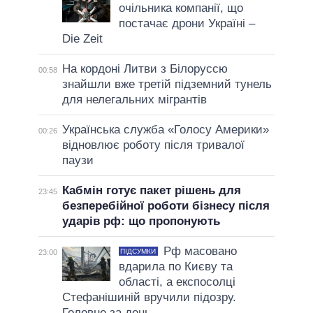
очільника компанії, що
постачає дрони Україні –
Die Zeit
На кордоні Литви з Білоруссю
00:58
знайшли вже третій підземний тунель
для нелегальних мігрантів
Українська служба «Голосу Америки»
00:26
відновлює роботу після тривалої
паузи
Кабмін готує пакет рішень для
23:45
безперебійної роботи бізнесу після
ударів рф: що пропонують
Рф масовано
ПІДСУМКИ
23:00
вдарила по Києву та
області, а експосолці
Стефанішиній вручили підозру.
Головне за день