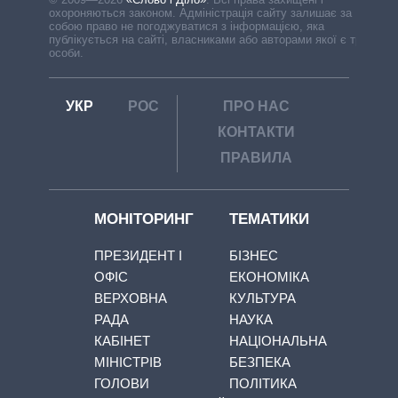
охороняються законом. Адміністрація сайту залишає за
собою право не погоджуватися з інформацією, яка
публікується на сайті, власниками або авторами якої є треті
особи.
УКР
РОС
ПРО НАС
КОНТАКТИ
ПРАВИЛА
МОНІТОРИНГ
ТЕМАТИКИ
ПРЕЗИДЕНТ І
БІЗНЕС
ОФІС
ЕКОНОМІКА
ВЕРХОВНА
КУЛЬТУРА
РАДА
НАУКА
КАБІНЕТ
НАЦІОНАЛЬНА
МІНІСТРІВ
БЕЗПЕКА
ГОЛОВИ
ПОЛІТИКА