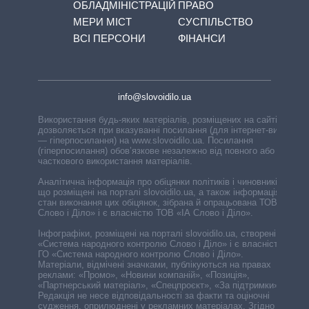
ОБЛАДМІНІСТРАЦІЙ
ПРАВО
МЕРИ МІСТ
СУСПІЛЬСТВО
ВСІ ПЕРСОНИ
ФІНАНСИ
info@slovoidilo.ua
Використання будь-яких матеріалів, розміщених на сайті,
дозволяється при вказуванні посилання (для інтернет-видань
— гіперпосилання) на www.slovoidilo.ua. Посилання
(гіперпосилання) обов’язкове незалежно від повного або
часткового використання матеріалів.
Аналітична інформація про обіцянки політиків і чиновників,
що розміщені на порталі slovoidilo.ua, а також інформація про
стан виконання цих обіцянок, зібрана й опрацьована ТОВ «ІА
Слово і Діло» і є власністю ТОВ «ІА Слово і Діло».
Інфографіки, розміщені на порталі slovoidilo.ua, створені ГО
«Система народного контролю Слово і Діло» і є власністю
ГО «Система народного контролю Слово і Діло».
Матеріали, відмічені значками, публікуються на правах
реклами: «Промо», «Новини компаній», «Позиція»,
«Партнерський матеріал», «Спецпроєкт», «За підтримки».
Редакція не несе відповідальності за факти та оціночні
судження, оприлюднені у рекламних матеріалах. Згідно з