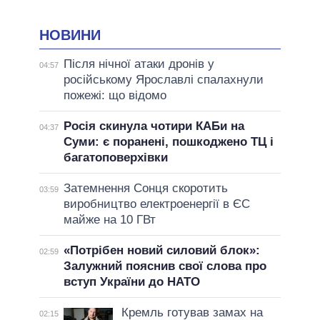
НОВИНИ
Після нічної атаки дронів у
04:57
російському Ярославлі спалахнули
пожежі: що відомо
Росія скинула чотири КАБи на
04:37
Суми: є поранені, пошкоджено ТЦ і
багатоповерхівки
Затемнення Сонця скоротить
03:59
виробництво електроенергії в ЄС
майже на 10 ГВт
«Потрібен новий силовий блок»:
02:59
Залужний пояснив свої слова про
вступ України до НАТО
Кремль готував замах на
02:15