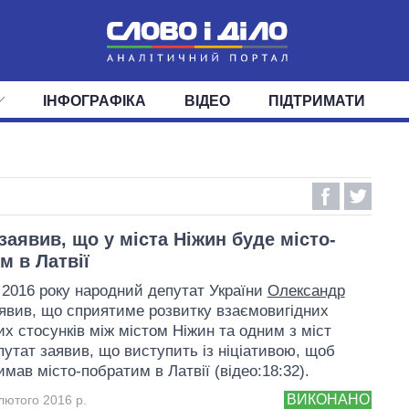
ІНФОГРАФІКА
ВІДЕО
ПІДТРИМАТИ
ІС
СТРІЧКА
ВЕРХОВНА РАДА
ПОДІЇ
СТАТТІ
КАБІНЕТ МІНІСТРІВ
ДУМКИ
ОГЛЯДИ
ГОЛОВИ ОБЛАДМІНІСТРА
ДАЙДЖЕСТИ
ПОЛІТИКА
ДЕПУТАТИ
ЕКОНОМІКА
КОМІТЕТИ
СУСПІЛЬСТВО
ФРАКЦІЇ
ОКРУГИ
СВІТ
заявив, що у міста Ніжин буде місто-
м в Латвії
 2016 року народний депутат України
Олександр
явив, що сприятиме розвитку взаємовигідних
их стосунків між містом Ніжин та одним з міст
епутат заявив, що виступить із ніціативою, щоб
мав місто-побратим в Латвії (відео:18:32).
ВИКОНАНО
лютого 2016 р.