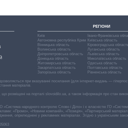
росією
РЕГІОНИ
Київ
Івано-Франківська обл
Автономна республіка Крим
Київська область
Вінницька область
Кіровоградська област
В
Волинська область
Луганська область
Дніпропетровська область
Львівська область
Й
Донецька область
Миколаївська область
Житомирська область
Одеська область
Закарпатська область
Полтавська область
Запорізька область
Рівненська область
 дозволяється при вказуванні посилання (для інтернет-видань — гіперпоси
стання матеріалів.
, що розміщені на порталі slovoidilo.ua, а також інформація про стан вик
і ГО «Система народного контролю Слово і Діло» і є власністю ГО «Систе
еклами: «Промо», «Новини компаній», «Позиція», «Партнерський матеріал
судження, оприлюднені у рекламних матеріалах. Згідно з українським зак
-05063