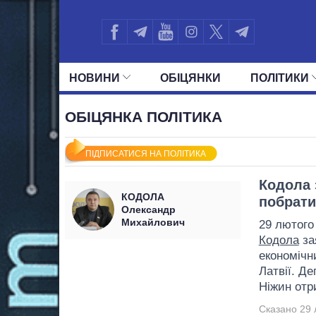
НОВИНИ
ОБIЦЯНКИ
ПОЛIТИКИ
УСІ ПОЛІТИКИ
ПРЕЗИДЕНТ І ОФ
ОБІЦЯНКА ПОЛІТИКА
ПІДПИСАТИСЯ НА ПОЛІТИКА
Кодола 
КОДОЛА
побрати
Олександр
Михайлович
29 лютого
Кодола
за
економічн
Латвії. Д
Ніжин отри
Сказано 29 