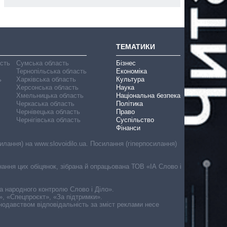
ТЕМАТИКИ
асть
Сумська область
Бізнес
Тернопільська область
Економіка
ь
Харківська область
Культура
Херсонська область
Наука
Хмельницька область
Національна безпека
Черкаська область
Політика
Чернівецька область
Право
Чернігівська область
Суспільство
Фінанси
лання) на www.slovoidilo.ua. Посилання (гіперпосилання)
онання цих обіцянок, зібрана й опрацьована ТОВ «ІА Слово і
ма народного контролю Слово і Діло».
», «Спецпроєкт», «За підтримки».
онодавством відповідальність за зміст реклами несе