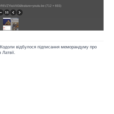
=R6VZYkaVii0&feature=youtu.be (712 × 693)
ра Кодоли відбулося підписання меморандуму про
 Латвії.