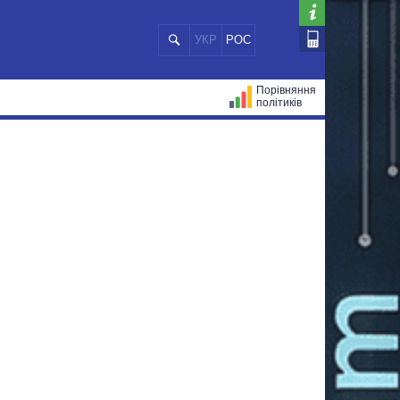
УКР
РОС
Порівняння
політиків
ЦІЙ
МЕРИ МІСТ
ВСІ ПЕРСОНИ