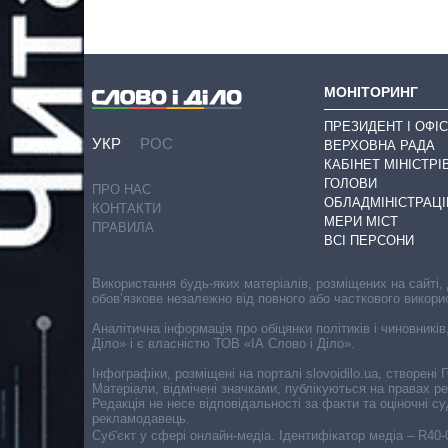
МОНІТОРИНГ
ПРЕЗИДЕНТ І ОФІС
УКР
РОС
ВЕРХОВНА РАДА
КАБІНЕТ МІНІСТРІ
ГОЛОВИ
ПРО НАС
ОБЛАДМІНІСТРАЦІ
КОНТАКТИ
МЕРИ МІСТ
ПРАВИЛА
ВСІ ПЕРСОНИ
Використання будь-яких матеріалів, розміщених на сайті,
обов’язкове незалежно від повного або часткового викори
Аналітична інформація про обіцянки політиків і чиновників
Діло» і є власністю ТОВ «ІА Слово і Діло».
Інфографіки, розміщені на порталі slovoidilo.ua, створен
Матеріали, відмічені значками, публікуються на правах р
Редакція не несе відповідальності за факти та оціночні 
рекламодавець.
Cуб'єкт у сфері онлайн-медіа. Ідентифікатор медіа – R40