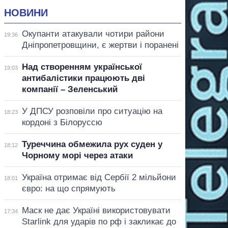
НОВИНИ
Окупанти атакували чотири райони
19:36
Дніпропетровщини, є жертви і поранені
Над створенням української
19:03
антибалістики працюють дві
компанії – Зеленський
У ДПСУ розповіли про ситуацію на
18:23
кордоні з Білоруссю
Туреччина обмежила рух суден у
18:12
Чорному морі через атаки
Україна отримає від Сербії 2 мільйони
18:01
євро: на що спрямують
Маск не дає Україні використовувати
17:34
Starlink для ударів по рф і закликає до