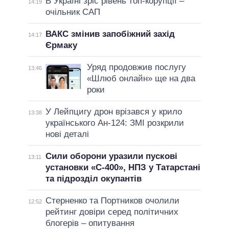
В Україні зріс рівень топ-корупції –
14:19
очільник САП
ВАКС змінив запобіжний захід
14:17
Єрмаку
Уряд продовжив послугу
13:46
«Шлюб онлайн» ще на два
роки
У Лейпцигу дрон врізався у крило
13:38
українського Ан-124: ЗМІ розкрили
нові деталі
Сили оборони уразили пускові
13:11
установки «С-400», НПЗ у Татарстані
та підрозділ окупантів
Стерненко та Портников очолили
12:52
рейтинг довіри серед політичних
блогерів – опитування