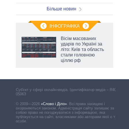
Більше новин
ІНФОГРАФІКА
Вісім масованих
раїні
ударів по Україні за
ої
літо: Київ та область
стали головною
ціллю рф
Cуб'єкт у сфері онлайн-медіа. Ідентифікатор медіа – R40-
05063
© 2009—2026
«Слово і Діло»
.
Всі права захищені і
охороняються законом. Адміністрація сайту залишає за
собою право не погоджуватися з інформацією, яка
публікується на сайті, власниками або авторами якої є треті
особи.