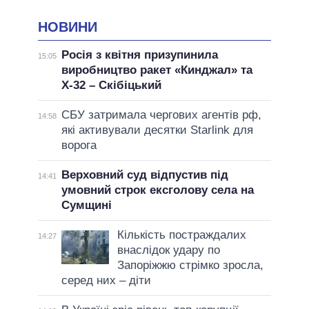
НОВИНИ
Росія з квітня призупинила
15:05
виробництво ракет «Кинджал» та
Х-32 – Скібіцький
СБУ затримала чергових агентів рф,
14:58
які активували десятки Starlink для
ворога
Верховний суд відпустив під
14:41
умовний строк ексголову села на
Сумщині
Кількість постраждалих
14:27
внаслідок удару по
Запоріжжю стрімко зросла,
серед них – діти