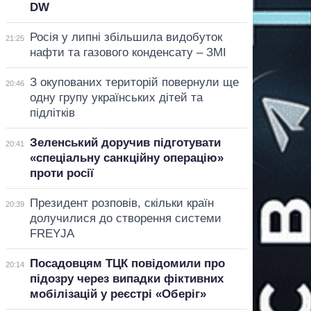
DW
Росія у липні збільшила видобуток
21:25
нафти та газового конденсату – ЗМІ
З окупованих територій повернули ще
20:46
одну групу українських дітей та
підлітків
Зеленський доручив підготувати
20:41
«спеціальну санкційну операцію»
проти росії
Президент розповів, скільки країн
20:39
долучилися до створення системи
FREYJA
Посадовцям ТЦК повідомили про
20:14
підозру через випадки фіктивних
мобілізацій у реєстрі «Оберіг»