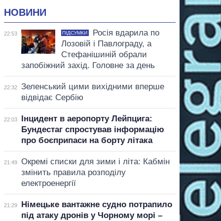
НОВИНИ
Росія вдарила по
ПІДСУМКИ
22:53
Лозовій і Павлограду, а
Стефанішиній обрали
запобіжний захід. Головне за день
Зеленський цими вихідними вперше
22:32
відвідає Сербію
Інцидент в аеропорту Лейпцига:
22:03
Бундестаг спростував інформацію
про боєприпаси на борту літака
Окремі списки для зими і літа: Кабмін
21:49
змінить правила розподілу
електроенергії
Німецьке вантажне судно потрапило
21:29
під атаку дронів у Чорному морі –