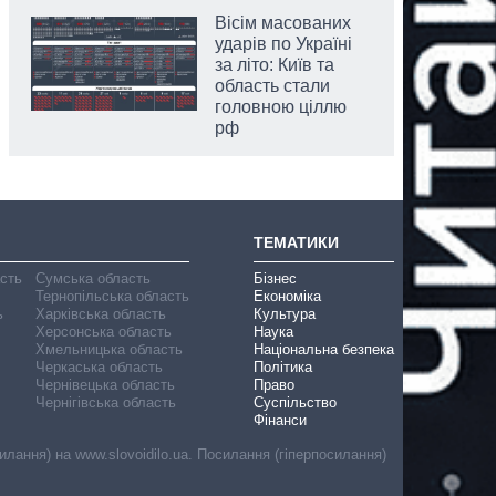
Вісім масованих
ударів по Україні
за літо: Київ та
область стали
головною ціллю
рф
ТЕМАТИКИ
асть
Сумська область
Бізнес
Тернопільська область
Економіка
ь
Харківська область
Культура
Херсонська область
Наука
Хмельницька область
Національна безпека
Черкаська область
Політика
Чернівецька область
Право
Чернігівська область
Суспільство
Фінанси
лання) на www.slovoidilo.ua. Посилання (гіперпосилання)