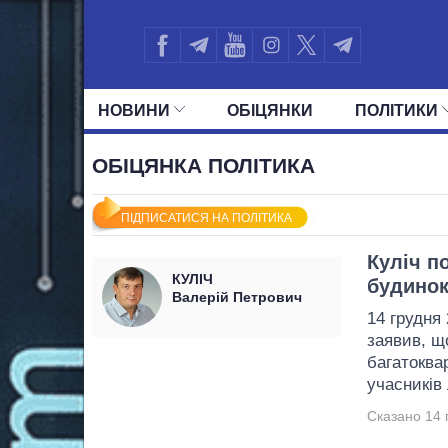
НОВИНИ
ОБIЦЯНКИ
ПОЛIТИКИ
УСІ ПОЛІТИКИ
ПРЕЗИДЕНТ І ОФ
ОБІЦЯНКА ПОЛІТИКА
ПІДПИСАТИСЯ НА ПОЛІТИКА
Куліч п
КУЛІЧ
будинок 
Валерій Петрович
14 грудня
заявив, щ
багатоква
учасників 
Сказано 14 