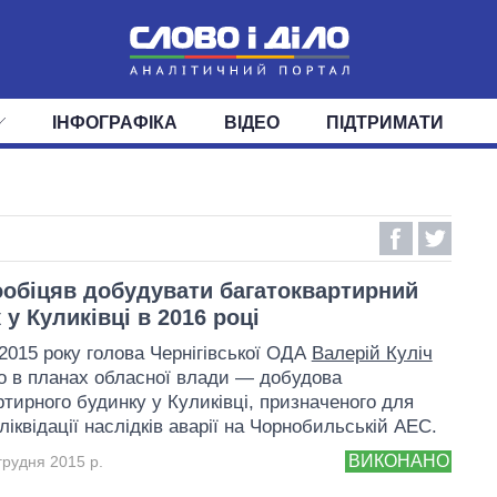
ІНФОГРАФІКА
ВІДЕО
ПІДТРИМАТИ
ІС
СТРІЧКА
ВЕРХОВНА РАДА
ПОДІЇ
СТАТТІ
КАБІНЕТ МІНІСТРІВ
ДУМКИ
ОГЛЯДИ
ГОЛОВИ ОБЛАДМІНІСТРА
ДАЙДЖЕСТИ
ПОЛІТИКА
ДЕПУТАТИ
ЕКОНОМІКА
КОМІТЕТИ
СУСПІЛЬСТВО
ФРАКЦІЇ
ОКРУГИ
СВІТ
ообіцяв добудувати багатоквартирний
у Куликівці в 2016 році
 2015 року голова Чернігівської ОДА
Валерій Куліч
о в планах обласної влади — добудова
ртирного будинку у Куликівці, призначеного для
ліквідації наслідків аварії на Чорнобильській АЕС.
ВИКОНАНО
грудня 2015 р.