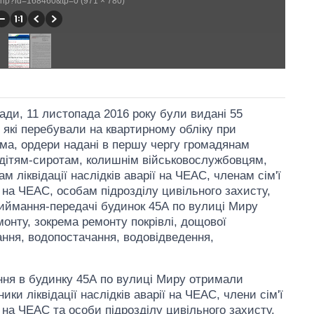
x.php?id=168460&tp=0 (971 × 780)
ади, 11 листопада 2016 року були видані 55
які перебували на квартирному обліку при
ема, ордери надані в першу чергу громадянам
, дітям-сиротам, колишнім військовослужбовцям,
 ліквідації наслідків аварії на ЧЕАС, членам сім'ї
ії на ЧЕАС, особам підрозділу цивільного захисту,
риймання-передачі будинок 45А по вулиці Миру
монту, зокрема ремонту покрівлі, дощової
ання, водопостачання, водовідведення,
ня в будинку 45А по вулиці Миру отримали
ики ліквідації наслідків аварії на ЧЕАС, члени сім'ї
ії на ЧЕАС та особи підрозділу цивільного захисту.