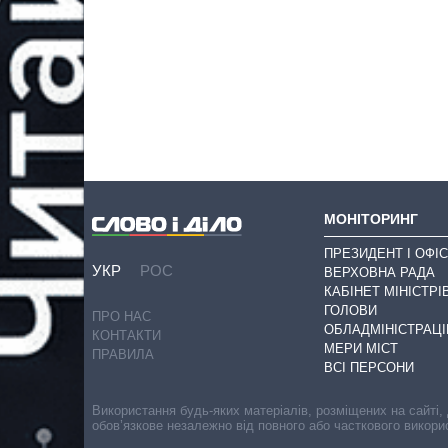
МОНІТОРИНГ
ПРЕЗИДЕНТ І ОФІС
УКР
РОС
ВЕРХОВНА РАДА
КАБІНЕТ МІНІСТРІ
ГОЛОВИ
ПРО НАС
ОБЛАДМІНІСТРАЦІ
КОНТАКТИ
МЕРИ МІСТ
ПРАВИЛА
ВСІ ПЕРСОНИ
Використання будь-яких матеріалів, розміщених на сайті,
обов’язкове незалежно від повного або часткового викори