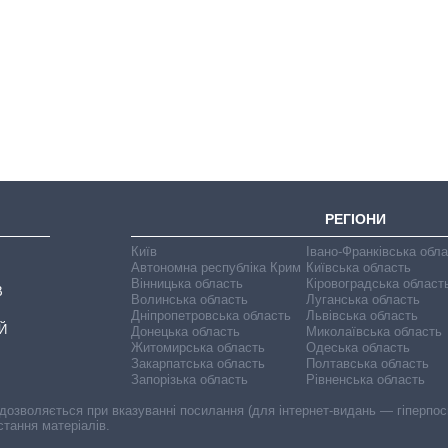
Як зросли тарифи
на холодну воду у
містах України на
початок серпня
РЕГІОНИ
Київ
Івано-Франківська обл
Автономна республіка Крим
Київська область
Вінницька область
Кіровоградська област
В
Волинська область
Луганська область
Дніпропетровська область
Львівська область
Й
Донецька область
Миколаївська область
Житомирська область
Одеська область
Закарпатська область
Полтавська область
Запорізька область
Рівненська область
 дозволяється при вказуванні посилання (для інтернет-видань — гіперпоси
стання матеріалів.