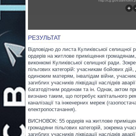
http://cg.gov.ua/inde
РЕЗУЛЬТАТ
Відповідно до листа Куликівської селищної р
ордерів на житлове приміщення громадянам, 
виконкомі Куликівської селищної ради. Зокр
пільгових категорій: учасникам бойових дій
одиноким матерям, інвалідам війни, учасникам
загиблих учасників ліквідації наслідків авар
багатодітним родинам та ін. Однак, актом п
визнано таким, що потребує капітального ре
каналізації та інженерних мереж (газопостач
електропостачання).
ВИСНОВОК: 55 ордерів на житлове приміщен
громадяни пільгових категорій, зокрема учасн
загиблих учасників ліквідації наслідків авар