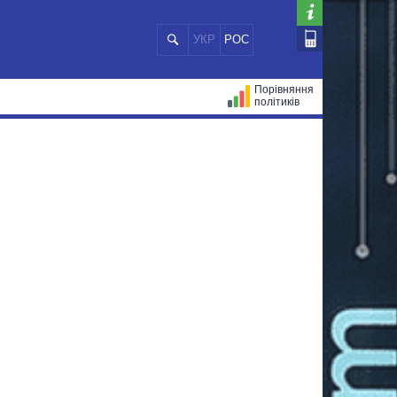
УКР
РОС
Порівняння
політиків
ЦІЙ
МЕРИ МІСТ
ВСІ ПЕРСОНИ