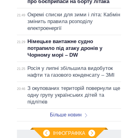
про боєприпаси на борту літака
Окремі списки для зими і літа: Кабмін
21:49
змінить правила розподілу
електроенергії
Німецьке вантажне судно
21:29
потрапило під атаку дронів у
Чорному морі – DW
Росія у липні збільшила видобуток
21:25
нафти та газового конденсату – ЗМІ
З окупованих територій повернули ще
20:46
одну групу українських дітей та
підлітків
Більше новин
ІНФОГРАФІКА