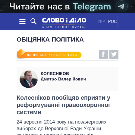
УКР
РОС
НОВИНИ
ОБІЦЯНКА ПОЛІТИКА
ОБIЦЯНКИ
СТРІЧКА
ПОЛІТИКА
ПІДПИСАТИСЯ НА ПОЛІТИКА
ПОДІЇ
ЕКОНОМІКА
ПОЛIТИКИ
СТАТТІ
СУСПІЛЬСТВО
КОЛЄСНІКОВ
ІНФОГРАФІКА
ДУМКИ
СВІТ
УСІ ПОЛІТИКИ
Дмитро Валерійович
ОГЛЯДИ
ПРЕЗИДЕНТ І ОФІС
ВІДЕО
ДАЙДЖЕСТИ
ВЕРХОВНА РАДА
Колєсніков пообіцяв сприяти у
ПІДТРИМАТИ
реформуванні правоохоронної
КАБІНЕТ МІНІСТРІВ
системи
ГОЛОВИ ОБЛАДМІНІСТРАЦІЙ
ПОРІВНЯННЯ ПОЛІТИКІВ
24 вересня 2014 року на позачергових
МЕРИ МІСТ
виборах до Верховної Ради України
ВСІ ПЕРСОНИ