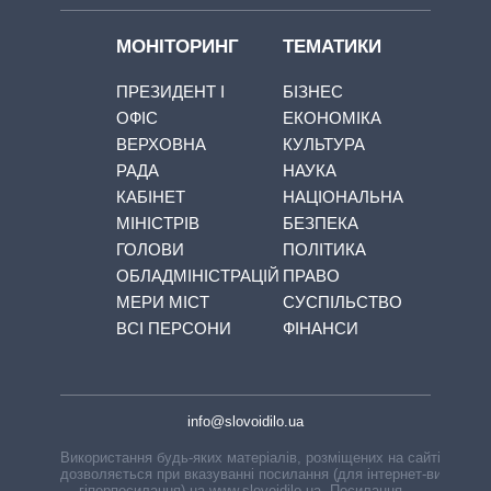
МОНІТОРИНГ
ТЕМАТИКИ
ПРЕЗИДЕНТ І
БІЗНЕС
ОФІС
ЕКОНОМІКА
ВЕРХОВНА
КУЛЬТУРА
РАДА
НАУКА
КАБІНЕТ
НАЦІОНАЛЬНА
МІНІСТРІВ
БЕЗПЕКА
ГОЛОВИ
ПОЛІТИКА
ОБЛАДМІНІСТРАЦІЙ
ПРАВО
МЕРИ МІСТ
СУСПІЛЬСТВО
ВСІ ПЕРСОНИ
ФІНАНСИ
info@slovoidilo.ua
Використання будь-яких матеріалів, розміщених на сайті,
дозволяється при вказуванні посилання (для інтернет-видань
— гіперпосилання) на www.slovoidilo.ua. Посилання