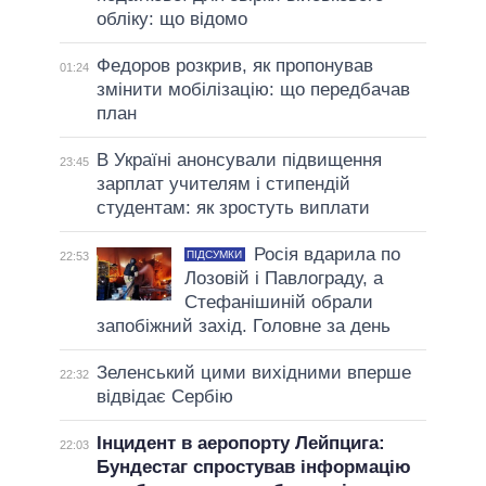
обліку: що відомо
Федоров розкрив, як пропонував
01:24
змінити мобілізацію: що передбачав
план
В Україні анонсували підвищення
23:45
зарплат учителям і стипендій
студентам: як зростуть виплати
Росія вдарила по
ПІДСУМКИ
22:53
Лозовій і Павлограду, а
Стефанішиній обрали
запобіжний захід. Головне за день
Зеленський цими вихідними вперше
22:32
відвідає Сербію
Інцидент в аеропорту Лейпцига:
22:03
Бундестаг спростував інформацію