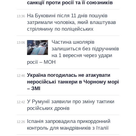
санкції проти росії та її союзників
На Буковині після 11 днів пошуків
13:36
затримали чоловіка, який влаштував
стрілянину по поліцейських
Частина школярів
13:06
залишиться без підручників
на 1 вересня через удари
росії – МОН
Україна погодилась не атакувати
12:46
неросійські танкери в Чорному морі
– ЗМІ
У Румунії заявили про зміну тактики
12:42
російських дронів
Іспанія запровадила прикордонний
12:26
контроль для мандрівників з Італії