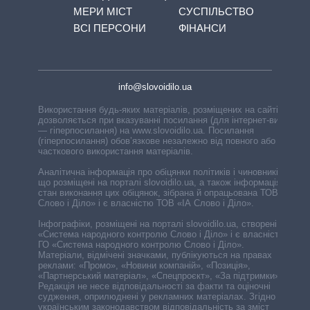
МЕРИ МІСТ
СУСПІЛЬСТВО
ВСІ ПЕРСОНИ
ФІНАНСИ
info@slovoidilo.ua
Використання будь-яких матеріалів, розміщених на сайті,
дозволяється при вказуванні посилання (для інтернет-видань
— гіперпосилання) на www.slovoidilo.ua. Посилання
(гіперпосилання) обов’язкове незалежно від повного або
часткового використання матеріалів.
Аналітична інформація про обіцянки політиків і чиновників,
що розміщені на порталі slovoidilo.ua, а також інформація про
стан виконання цих обіцянок, зібрана й опрацьована ТОВ «ІА
Слово і Діло» і є власністю ТОВ «ІА Слово і Діло».
Інфографіки, розміщені на порталі slovoidilo.ua, створені ГО
«Система народного контролю Слово і Діло» і є власністю
ГО «Система народного контролю Слово і Діло».
Матеріали, відмічені значками, публікуються на правах
реклами: «Промо», «Новини компаній», «Позиція»,
«Партнерський матеріал», «Спецпроєкт», «За підтримки».
Редакція не несе відповідальності за факти та оціночні
судження, оприлюднені у рекламних матеріалах. Згідно з
українським законодавством відповідальність за зміст