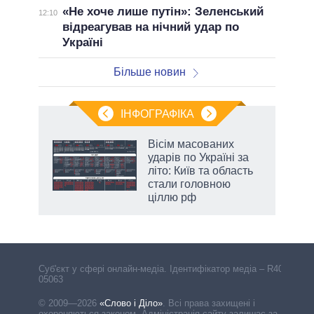
«Не хоче лише путін»: Зеленський
12:10
відреагував на нічний удар по
Україні
Більше новин
ІНФОГРАФІКА
Вісім масованих
раїні
ударів по Україні за
ої
літо: Київ та область
стали головною
ціллю рф
Cуб'єкт у сфері онлайн-медіа. Ідентифікатор медіа – R40-
05063
© 2009—2026
«Слово і Діло»
.
Всі права захищені і
охороняються законом. Адміністрація сайту залишає за