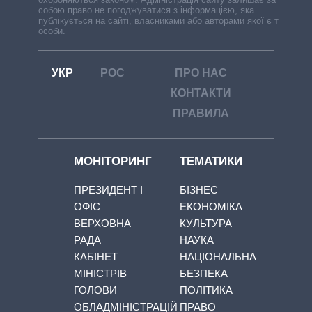
собою право не погоджуватися з інформацією, яка
публікується на сайті, власниками або авторами якої є треті
особи.
УКР
РОС
ПРО НАС
КОНТАКТИ
ПРАВИЛА
МОНІТОРИНГ
ТЕМАТИКИ
ПРЕЗИДЕНТ І
БІЗНЕС
ОФІС
ЕКОНОМІКА
ВЕРХОВНА
КУЛЬТУРА
РАДА
НАУКА
КАБІНЕТ
НАЦІОНАЛЬНА
МІНІСТРІВ
БЕЗПЕКА
ГОЛОВИ
ПОЛІТИКА
ОБЛАДМІНІСТРАЦІЙ
ПРАВО