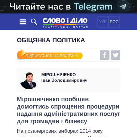
УКР
РОС
НОВИНИ
ОБІЦЯНКА ПОЛІТИКА
ОБIЦЯНКИ
СТРІЧКА
ПОЛІТИКА
ПІДПИСАТИСЯ НА ПОЛІТИКА
ПОДІЇ
ЕКОНОМІКА
ПОЛIТИКИ
СТАТТІ
СУСПІЛЬСТВО
МІРОШНІЧЕНКО
ІНФОГРАФІКА
ДУМКИ
СВІТ
УСІ ПОЛІТИКИ
Іван Володимирович
ОГЛЯДИ
ПРЕЗИДЕНТ І ОФІС
ВІДЕО
ДАЙДЖЕСТИ
ВЕРХОВНА РАДА
Мірошніченко пообіцяв
ПІДТРИМАТИ
домогтись спрощення процедури
КАБІНЕТ МІНІСТРІВ
надання адміністративних послуг
ГОЛОВИ ОБЛАДМІНІСТРАЦІЙ
ПОРІВНЯННЯ ПОЛІТИКІВ
для громадян і бізнесу
МЕРИ МІСТ
На позачергових виборах 2014 року
ВСІ ПЕРСОНИ