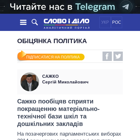
УКР
РОС
НОВИНИ
ОБІЦЯНКА ПОЛІТИКА
ОБIЦЯНКИ
СТРІЧКА
ПОЛІТИКА
ПІДПИСАТИСЯ НА ПОЛІТИКА
ПОДІЇ
ЕКОНОМІКА
ПОЛIТИКИ
СТАТТІ
СУСПІЛЬСТВО
САЖКО
ІНФОГРАФІКА
ДУМКИ
СВІТ
УСІ ПОЛІТИКИ
Сергій Миколайович
ОГЛЯДИ
ПРЕЗИДЕНТ І ОФІС
ВІДЕО
ДАЙДЖЕСТИ
ВЕРХОВНА РАДА
Сажко пообіцяв сприяти
ПІДТРИМАТИ
покращенню матеріально-
КАБІНЕТ МІНІСТРІВ
технічної бази шкіл та
ГОЛОВИ ОБЛАДМІНІСТРАЦІЙ
ПОРІВНЯННЯ ПОЛІТИКІВ
дошкільних закладів
МЕРИ МІСТ
На позачергових парламентських виборах
ВСІ ПЕРСОНИ