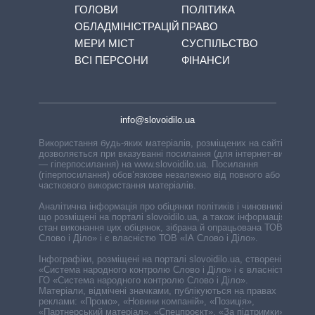
ГОЛОВИ
ПОЛІТИКА
ОБЛАДМІНІСТРАЦІЙ
ПРАВО
МЕРИ МІСТ
СУСПІЛЬСТВО
ВСІ ПЕРСОНИ
ФІНАНСИ
info@slovoidilo.ua
Використання будь-яких матеріалів, розміщених на сайті,
дозволяється при вказуванні посилання (для інтернет-видань
— гіперпосилання) на www.slovoidilo.ua. Посилання
(гіперпосилання) обов’язкове незалежно від повного або
часткового використання матеріалів.
Аналітична інформація про обіцянки політиків і чиновників,
що розміщені на порталі slovoidilo.ua, а також інформація про
стан виконання цих обіцянок, зібрана й опрацьована ТОВ «ІА
Слово і Діло» і є власністю ТОВ «ІА Слово і Діло».
Інфографіки, розміщені на порталі slovoidilo.ua, створені ГО
«Система народного контролю Слово і Діло» і є власністю
ГО «Система народного контролю Слово і Діло».
Матеріали, відмічені значками, публікуються на правах
реклами: «Промо», «Новини компаній», «Позиція»,
«Партнерський матеріал», «Спецпроєкт», «За підтримки».