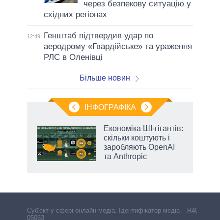
через безпекову ситуацію у
східних регіонах
Генштаб підтвердив удар по
12:49
аеродрому «Гвардійське» та ураження
РЛС в Оленівці
Більше новин
ІНФОГРАФІКА
жет
Економіка ШІ-гігантів:
скільки коштують і
ків
заробляють OpenAI
та Anthropic
аспі
Cуб'єкт у сфері онлайн-медіа. Ідентифікатор медіа – R40-
05063