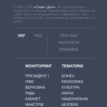
© 2009—2026
«Слово і Діло»
.
Всі права захищені і
охороняються законом. Адміністрація сайту залишає за
собою право не погоджуватися з інформацією, яка
публікується на сайті, власниками або авторами якої є треті
особи.
УКР
РОС
ПРО НАС
КОНТАКТИ
ПРАВИЛА
МОНІТОРИНГ
ТЕМАТИКИ
ПРЕЗИДЕНТ І
БІЗНЕС
ОФІС
ЕКОНОМІКА
ВЕРХОВНА
КУЛЬТУРА
РАДА
НАУКА
КАБІНЕТ
НАЦІОНАЛЬНА
МІНІСТРІВ
БЕЗПЕКА