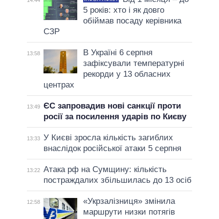
14:44
5 років: хто і як довго
обіймав посаду керівника
СЗР
В Україні 6 серпня
13:58
зафіксували температурні
рекорди у 13 обласних
центрах
ЄС запровадив нові санкції проти
13:49
росії за посилення ударів по Києву
У Києві зросла кількість загиблих
13:33
внаслідок російської атаки 5 серпня
Атака рф на Сумщину: кількість
13:22
постраждалих збільшилась до 13 осіб
«Укрзалізниця» змінила
12:58
маршрути низки потягів