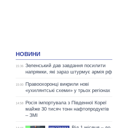
НОВИНИ
Зеленський дав завдання посилити
15:36
напрямки, які зараз штурмує армія рф
Правоохоронці викрили нові
15:00
«ухилянтські схеми» у трьох регіонах
Росія імпортувала з Південної Кореї
14:58
майже 30 тисяч тонн нафтопродуктів
– ЗМІ
Від 1 місяця – до
ІНФОГРАФІКА