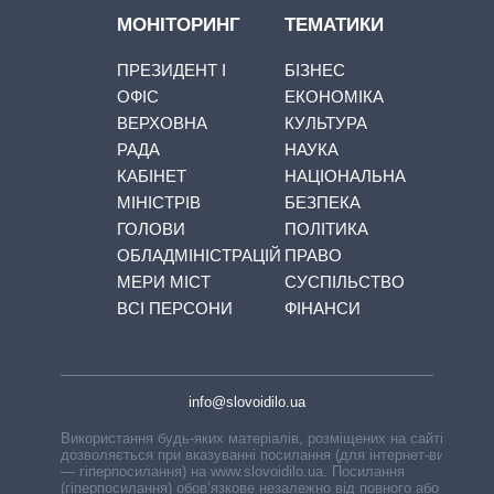
МОНІТОРИНГ
ТЕМАТИКИ
ПРЕЗИДЕНТ І
БІЗНЕС
ОФІС
ЕКОНОМІКА
ВЕРХОВНА
КУЛЬТУРА
РАДА
НАУКА
КАБІНЕТ
НАЦІОНАЛЬНА
МІНІСТРІВ
БЕЗПЕКА
ГОЛОВИ
ПОЛІТИКА
ОБЛАДМІНІСТРАЦІЙ
ПРАВО
МЕРИ МІСТ
СУСПІЛЬСТВО
ВСІ ПЕРСОНИ
ФІНАНСИ
info@slovoidilo.ua
Використання будь-яких матеріалів, розміщених на сайті,
дозволяється при вказуванні посилання (для інтернет-видань
— гіперпосилання) на www.slovoidilo.ua. Посилання
(гіперпосилання) обов’язкове незалежно від повного або