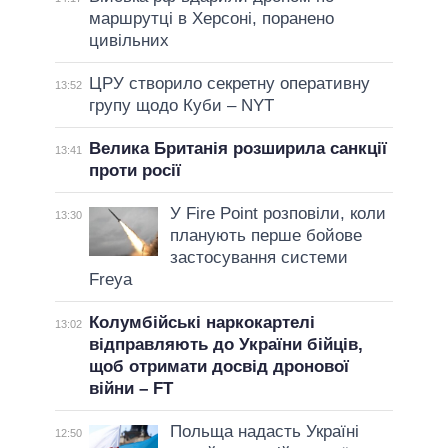
маршрутці в Херсоні, поранено
цивільних
ЦРУ створило секретну оперативну
13:52
групу щодо Куби – NYT
Велика Британія розширила санкції
13:41
проти росії
У Fire Point розповіли, коли
13:30
планують перше бойове
застосування системи
Freya
Колумбійські наркокартелі
13:02
відправляють до України бійців,
щоб отримати досвід дронової
війни – FT
Польща надасть Україні
12:50