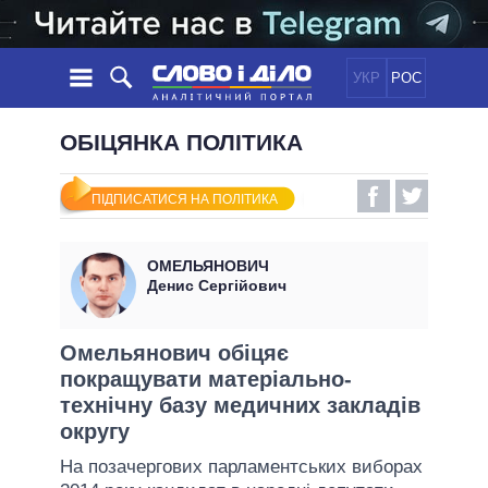
УКР
РОС
НОВИНИ
ОБІЦЯНКА ПОЛІТИКА
ОБIЦЯНКИ
СТРІЧКА
ПОЛІТИКА
ПІДПИСАТИСЯ НА ПОЛІТИКА
ПОДІЇ
ЕКОНОМІКА
ПОЛIТИКИ
СТАТТІ
СУСПІЛЬСТВО
ОМЕЛЬЯНОВИЧ
ІНФОГРАФІКА
ДУМКИ
СВІТ
УСІ ПОЛІТИКИ
Денис Сергійович
ОГЛЯДИ
ПРЕЗИДЕНТ І ОФІС
ВІДЕО
ДАЙДЖЕСТИ
ВЕРХОВНА РАДА
Омельянович обіцяє
ПІДТРИМАТИ
покращувати матеріально-
КАБІНЕТ МІНІСТРІВ
технічну базу медичних закладів
ГОЛОВИ ОБЛАДМІНІСТРАЦІЙ
ПОРІВНЯННЯ ПОЛІТИКІВ
округу
МЕРИ МІСТ
На позачергових парламентських виборах
ВСІ ПЕРСОНИ