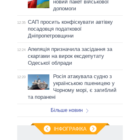
новий пакет військової
допомоги
САП просить конфіскувати автівку
12:35
посадовця податкової
Дніпропетровщини
Апеляція призначила засідання за
12:24
скаргами на вирок ексдепутату
Одеської облради
Росія атакувала судно з
12:20
українською пшеницею у
Чорному морі, є загиблий
та поранені
Більше новин
ІНФОГРАФІКА