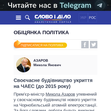
УКР
РОС
НОВИНИ
ОБІЦЯНКА ПОЛІТИКА
ОБIЦЯНКИ
СТРІЧКА
ПОЛІТИКА
ПІДПИСАТИСЯ НА ПОЛІТИКА
ПОДІЇ
ЕКОНОМІКА
ПОЛIТИКИ
СТАТТІ
СУСПІЛЬСТВО
АЗАРОВ
ІНФОГРАФІКА
ДУМКИ
СВІТ
УСІ ПОЛІТИКИ
Микола Янович
ОГЛЯДИ
ПРЕЗИДЕНТ І ОФІС
ВІДЕО
ДАЙДЖЕСТИ
ВЕРХОВНА РАДА
Своєчасне будівництво укриття
ПІДТРИМАТИ
на ЧАЕС (до 2015 року)
КАБІНЕТ МІНІСТРІВ
ГОЛОВИ ОБЛАДМІНІСТРАЦІЙ
Прем'єр-міністр
Микола Азаров
упевнений
ПОРІВНЯННЯ ПОЛІТИКІВ
у своєчасному будівництві нового укриття
МЕРИ МІСТ
на Чорнобильській атомній електростанції.
ВСІ ПЕРСОНИ
За його словами, роботи будуть виконані