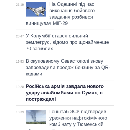
На Одещині під час
21:19
виконання бойового
завдання розбився
винищувач МіГ-29
У Колумбії стався сильний
20:47
землетрус, відомо про щонайменше
70 загиблих
В окупованому Севастополі знову
19:53
запровадили продаж бензину за QR-
кодами
Російська армія завдала нового
19:20
удару авіабомбами по Сумах, є
постраждалі
Генштаб ЗСУ підтвердив
18:39
ураження нафтохімічного
комбінату у Тюменській