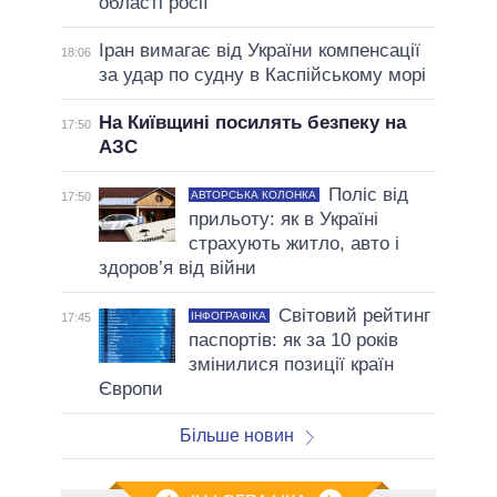
області росії
Іран вимагає від України компенсації
18:06
за удар по судну в Каспійському морі
На Київщині посилять безпеку на
17:50
АЗС
Поліс від
АВТОРСЬКА КОЛОНКА
17:50
прильоту: як в Україні
страхують житло, авто і
здоров’я від війни
Світовий рейтинг
ІНФОГРАФІКА
17:45
паспортів: як за 10 років
змінилися позиції країн
Європи
Більше новин