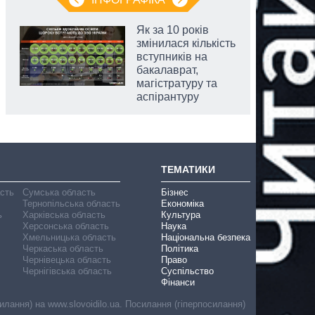
Як за 10 років
змінилася кількість
вступників на
бакалаврат,
магістратуру та
аспірантуру
ТЕМАТИКИ
асть
Сумська область
Бізнес
Тернопільська область
Економіка
ь
Харківська область
Культура
Херсонська область
Наука
Хмельницька область
Національна безпека
Черкаська область
Політика
Чернівецька область
Право
Чернігівська область
Суспільство
Фінанси
лання) на www.slovoidilo.ua. Посилання (гіперпосилання)