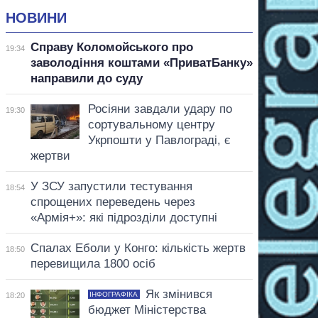
НОВИНИ
Справу Коломойського про
19:34
заволодіння коштами «ПриватБанку»
направили до суду
Росіяни завдали удару по
19:30
сортувальному центру
Укрпошти у Павлограді, є
жертви
У ЗСУ запустили тестування
18:54
спрощених переведень через
«Армія+»: які підрозділи доступні
Спалах Еболи у Конго: кількість жертв
18:50
перевищила 1800 осіб
Як змінився
ІНФОГРАФІКА
18:20
бюджет Міністерства