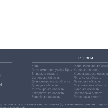
Економіка ШІ-
гігантів: скільки
коштують і
заробляють
OpenAI та
Anthropic
РЕГІОНИ
Київ
Івано-Франківська обл
Автономна республіка Крим
Київська область
Вінницька область
Кіровоградська област
В
Волинська область
Луганська область
Дніпропетровська область
Львівська область
Й
Донецька область
Миколаївська область
Житомирська область
Одеська область
Закарпатська область
Полтавська область
Запорізька область
Рівненська область
 дозволяється при вказуванні посилання (для інтернет-видань — гіперпоси
стання матеріалів.