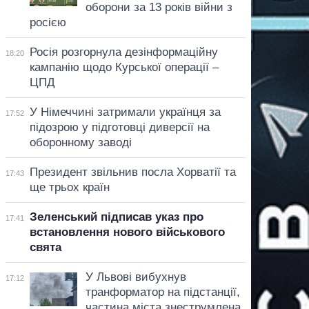
оборони за 13 років війни з
росією
Росія розгорнула дезінформаційну
18:20
кампанію щодо Курської операції –
ЦПД
У Німеччині затримали українця за
17:52
підозрою у підготовці диверсії на
оборонному заводі
Президент звільнив посла Хорватії та
17:43
ще трьох країн
Зеленський підписав указ про
17:41
встановлення нового військового
свята
У Львові вибухнув
17:12
транформатор на підстанції,
частина міста знеструмлена