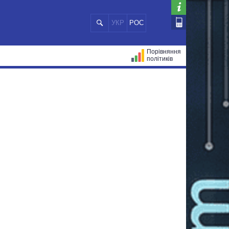
УКР
РОС
Порівняння
політиків
ЦІЙ
МЕРИ МІСТ
ВСІ ПЕРСОНИ