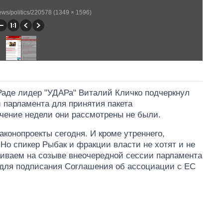
ews/politics/220578 (1349 × 1596)
Раде лидер "УДАРа" Виталий Кличко подчеркнул
 парламента для принятия пакета
ечение недели они рассмотрены не были.
конопроекты сегодня. И кроме утреннего,
 Но спикер Рыбак и фракции власти не хотят и не
аиваем на созыве внеочередной сессии парламента
 для подписания Соглашения об ассоциации с ЕС