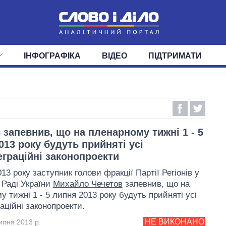
ІНФОГРАФІКА
ВІДЕО
ПІДТРИМАТИ
ІС
СТРІЧКА
ВЕРХОВНА РАДА
ПОДІЇ
СТАТТІ
КАБІНЕТ МІНІСТРІВ
ДУМКИ
ОГЛЯДИ
ГОЛОВИ ОБЛАДМІНІСТРА
ДАЙДЖЕСТИ
ПОЛІТИКА
ДЕПУТАТИ
ЕКОНОМІКА
КОМІТЕТИ
СУСПІЛЬСТВО
ФРАКЦІЇ
ОКРУГИ
СВІТ
 запевнив, що на пленарному тижні 1 - 5
013 року будуть прийняті усі
еграційні законопроекти
13 року заступник голови фракції Партії Регіонів у
 Раді України
Михайло Чечетов
запевнив, що на
 тижні 1 - 5 липня 2013 року будуть прийняті усі
аційні законопроекти.
НЕ ВИКОНАНО
ипня 2013 р.