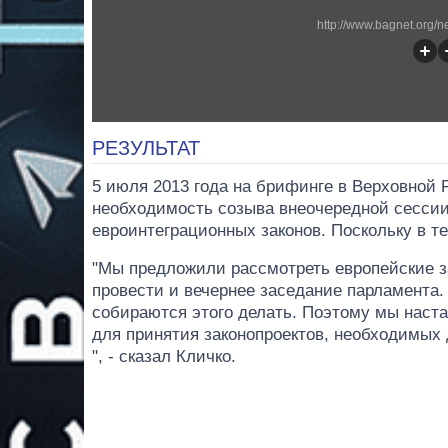
http://www.bagnet.org/n
РЕЗУЛЬТАТ
5 июля 2013 года на брифинге в Верховной 
необходимость созыва внеочередной сессии
евроинтеграционных законов. Поскольку в т
"Мы предложили рассмотреть европейские за
провести и вечернее заседание парламента.
собираются этого делать. Поэтому мы наст
для принятия законопроектов, необходимых
", - сказал Кличко.