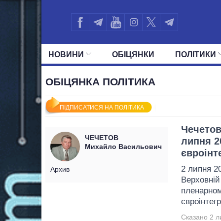
НОВИНИ
ОБIЦЯНКИ
ПОЛIТИКИ
УСІ ПОЛІТИКИ
ПРЕЗИДЕНТ І ОФ
ОБІЦЯНКА ПОЛІТИКА
ПІДПИСАТИСЯ НА ПОЛІТИКА
Чечетов
ЧЕЧЕТОВ
липня 2
Михайло Васильович
євроінт
2 липня 20
Архив
Верховній
пленарному
євроінтегр
Сказано 2 л