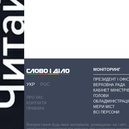
МОНІТОРИНГ
ПРЕЗИДЕНТ І ОФІС
УКР
РОС
ВЕРХОВНА РАДА
КАБІНЕТ МІНІСТРІ
ГОЛОВИ
ПРО НАС
ОБЛАДМІНІСТРАЦІ
КОНТАКТИ
МЕРИ МІСТ
ПРАВИЛА
ВСІ ПЕРСОНИ
Використання будь-яких матеріалів, розміщених на сайті,
обов’язкове незалежно від повного або часткового викори