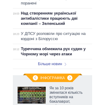
поранені
Над створенням української
19:03
антибалістики працюють дві
компанії – Зеленський
У ДПСУ розповіли про ситуацію на
18:23
кордоні з Білоруссю
Туреччина обмежила рух суден у
18:12
Чорному морі через атаки
Більше новин
ІНФОГРАФІКА
Як за 10 років
раїні
змінилася кількість
ої
вступників на
бакалаврат,