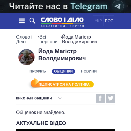
УКР
РОС
НОВИНИ
Слово і
›
Всі
›
Йода Магістр
Діло
персони
Володимирович
ОБIЦЯНКИ
СТРІЧКА
ПОЛІТИКА
Йода Магістр
Володимирович
ПОДІЇ
ЕКОНОМІКА
ПОЛIТИКИ
СТАТТІ
СУСПІЛЬСТВО
ПРОФІЛЬ
ОБІЦЯНКИ
НОВИНИ
ІНФОГРАФІКА
ДУМКИ
СВІТ
УСІ ПОЛІТИКИ
ОГЛЯДИ
ПРЕЗИДЕНТ І ОФІС
ПІДПИСАТИСЯ НА ПОЛІТИКА
ВІДЕО
ДАЙДЖЕСТИ
ВЕРХОВНА РАДА
ВИКОНАНІ ОБІЦЯНКИ
ПІДТРИМАТИ
КАБІНЕТ МІНІСТРІВ
ВИКОНАНІ ОБІЦЯНКИ
ГОЛОВИ ОБЛАДМІНІСТРАЦІЙ
Обіцянок не знайдено.
ПОРІВНЯННЯ ПОЛІТИКІВ
МЕРИ МІСТ
НЕВИКОНАНІ ОБІЦЯНКИ
АКТУАЛЬНЕ ВІДЕО
ВСІ ПЕРСОНИ
ОБІЦЯНКИ У ПРОЦЕСІ