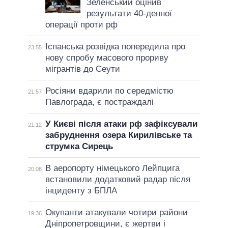
Зеленський оцінив
результати 40-денної
операції проти рф
Іспанська розвідка попередила про
23:55
нову спробу масового прориву
мігрантів до Сеути
Росіяни вдарили по середмістю
21:57
Павлограда, є постраждалі
У Києві після атаки рф зафіксували
21:12
забруднення озера Кирилівське та
струмка Сирець
В аеропорту німецького Лейпцига
20:08
встановили додатковий радар після
інциденту з БПЛА
Окупанти атакували чотири райони
19:36
Дніпропетровщини, є жертви і