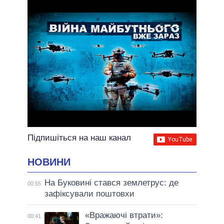
ВСІ ОБІЦЯНКИ
АРХІВНІ ОБІЦЯНКИ
Підпишіться на наш канал
НОВИНИ
На Буковині стався землетрус: де
00:55
зафіксували поштовхи
«Вражаючі втрати»:
00:41