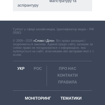
магістратуру та
аспірантуру
Cуб'єкт у сфері онлайн-медіа. Ідентифікатор медіа – R40-
05063
© 2009—2026
«Слово і Діло»
.
Всі права захищені і
охороняються законом. Адміністрація сайту залишає за
собою право не погоджуватися з інформацією, яка
публікується на сайті, власниками або авторами якої є треті
особи.
УКР
РОС
ПРО НАС
КОНТАКТИ
ПРАВИЛА
МОНІТОРИНГ
ТЕМАТИКИ