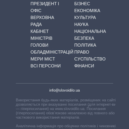
ПРЕЗИДЕНТ І
БІЗНЕС
ОФІС
ЕКОНОМІКА
ВЕРХОВНА
КУЛЬТУРА
РАДА
НАУКА
КАБІНЕТ
НАЦІОНАЛЬНА
МІНІСТРІВ
БЕЗПЕКА
ГОЛОВИ
ПОЛІТИКА
ОБЛАДМІНІСТРАЦІЙ
ПРАВО
МЕРИ МІСТ
СУСПІЛЬСТВО
ВСІ ПЕРСОНИ
ФІНАНСИ
info@slovoidilo.ua
Використання будь-яких матеріалів, розміщених на сайті,
дозволяється при вказуванні посилання (для інтернет-видань
— гіперпосилання) на www.slovoidilo.ua. Посилання
(гіперпосилання) обов’язкове незалежно від повного або
часткового використання матеріалів.
Аналітична інформація про обіцянки політиків і чиновників,