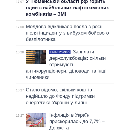
У Тюменській області рф горить
17:07
один з найбільших нафтохімічних
комбінатів – ЗМІ
Молдова відкликала посла з росії
17:00
після інциденту з вибухом бойового
безпілотника
Зарплати
ІНФОГРАФІКА
16:28
держслужбовців: скільки
отримують
антикорупціонери, діловоди та інші
чиновники
Стало відомо, скільки коштів
16:27
надійшло до Фонду підтримки
енергетики України у липні
Інфляція в Україні
16:27
прискорилась до 7,7% –
Держстат