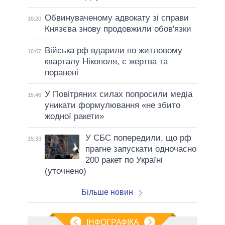
Обвинуваченому адвокату зі справи
16:20
Князєва знову продовжили обов'язки
Війська рф вдарили по житловому
16:07
кварталу Нікополя, є жертва та
поранені
У Повітряних силах попросили медіа
15:46
уникати формулювання «не збито
жодної ракети»
У СБС попередили, що рф
15:33
прагне запускати одночасно
200 ракет по Україні
(уточнено)
Більше новин
ІНФОГРАФІКА