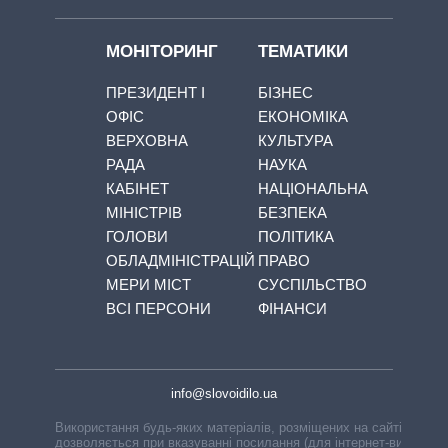
МОНІТОРИНГ
ТЕМАТИКИ
ПРЕЗИДЕНТ І
БІЗНЕС
ОФІС
ЕКОНОМІКА
ВЕРХОВНА
КУЛЬТУРА
РАДА
НАУКА
КАБІНЕТ
НАЦІОНАЛЬНА
МІНІСТРІВ
БЕЗПЕКА
ГОЛОВИ
ПОЛІТИКА
ОБЛАДМІНІСТРАЦІЙ
ПРАВО
МЕРИ МІСТ
СУСПІЛЬСТВО
ВСІ ПЕРСОНИ
ФІНАНСИ
info@slovoidilo.ua
Використання будь-яких матеріалів, розміщених на сайті,
дозволяється при вказуванні посилання (для інтернет-видань