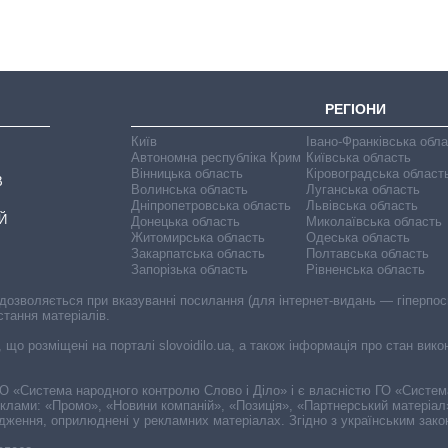
РЕГІОНИ
Київ
Івано-Франківська обл
Автономна республіка Крим
Київська область
Вінницька область
Кіровоградська област
В
Волинська область
Луганська область
Дніпропетровська область
Львівська область
Й
Донецька область
Миколаївська область
Житомирська область
Одеська область
Закарпатська область
Полтавська область
Запорізька область
Рівненська область
 дозволяється при вказуванні посилання (для інтернет-видань — гіперпоси
стання матеріалів.
, що розміщені на порталі slovoidilo.ua, а також інформація про стан вик
і ГО «Система народного контролю Слово і Діло» і є власністю ГО «Систе
еклами: «Промо», «Новини компаній», «Позиція», «Партнерський матеріал
судження, оприлюднені у рекламних матеріалах. Згідно з українським зак