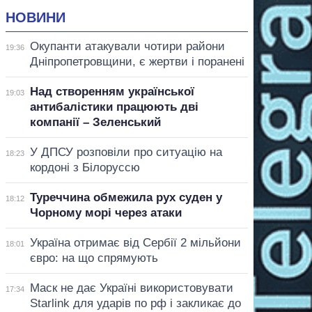
НОВИНИ
Окупанти атакували чотири райони
19:36
Дніпропетровщини, є жертви і поранені
Над створенням української
19:03
антибалістики працюють дві
компанії – Зеленський
У ДПСУ розповіли про ситуацію на
18:23
кордоні з Білоруссю
Туреччина обмежила рух суден у
18:12
Чорному морі через атаки
Україна отримає від Сербії 2 мільйони
18:01
євро: на що спрямують
Маск не дає Україні використовувати
17:34
Starlink для ударів по рф і закликає до