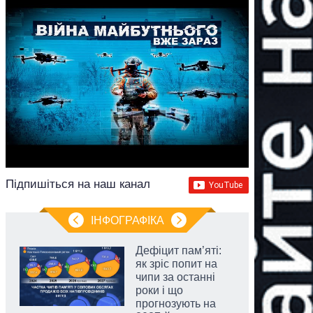
Підпишіться на наш канал
ІНФОГРАФІКА
Дефіцит пам’яті:
як зріс попит на
чипи за останні
роки і що
прогнозують на