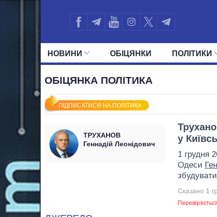
НОВИНИ
ОБIЦЯНКИ
ПОЛIТИКИ
УСІ ПОЛІТИКИ
ПРЕЗИДЕНТ І ОФ
ОБІЦЯНКА ПОЛІТИКА
ПІДПИСАТИСЯ НА ПОЛІТИКА
Трухано
ТРУХАНОВ
у Київс
Геннадій Леонідович
1 грудня 
Одеси
Ге
збудувати
Сказано 1 г
Перевіряєтьс