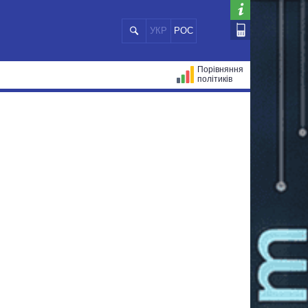
УКР
РОС
Порівняння
політиків
ЦІЙ
МЕРИ МІСТ
ВСІ ПЕРСОНИ