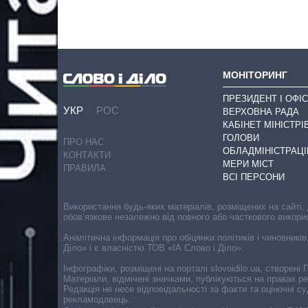
МОНІТОРИНГ
ПРЕЗИДЕНТ І ОФІС
УКР
РОС
ВЕРХОВНА РАДА
КАБІНЕТ МІНІСТРІ
ГОЛОВИ
ПРО НАС
ОБЛАДМІНІСТРАЦІ
КОНТАКТИ
МЕРИ МІСТ
ПРАВИЛА
ВСІ ПЕРСОНИ
Використання будь-яких матеріалів, розміщених на сайті,
обов’язкове незалежно від повного або часткового викори
Аналітична інформація про обіцянки політиків і чиновників
Діло» і є власністю ТОВ «ІА Слово і Діло».
Інфографіки, розміщені на порталі slovoidilo.ua, створен
Матеріали, відмічені значками, публікуються на правах р
Редакція не несе відповідальності за факти та оціночні 
рекламодавець.