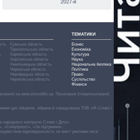
2027-й
ТЕМАТИКИ
асть
Сумська область
Бізнес
Тернопільська область
Економіка
ь
Харківська область
Культура
Херсонська область
Наука
Хмельницька область
Національна безпека
Черкаська область
Політика
Чернівецька область
Право
Чернігівська область
Суспільство
Фінанси
лання) на www.slovoidilo.ua. Посилання (гіперпосилання)
онання цих обіцянок, зібрана й опрацьована ТОВ «ІА Слово і
ма народного контролю Слово і Діло».
», «Спецпроєкт», «За підтримки».
онодавством відповідальність за зміст реклами несе