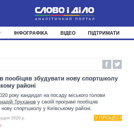
ІНФОГРАФІКА
ВІДЕО
ПІДТРИМАТИ
ІС
СТРІЧКА
ВЕРХОВНА РАДА
ПОДІЇ
СТАТТІ
КАБІНЕТ МІНІСТРІВ
ДУМКИ
ОГЛЯДИ
ГОЛОВИ ОБЛАДМІНІСТРА
ДАЙДЖЕСТИ
ПОЛІТИКА
ДЕПУТАТИ
ЕКОНОМІКА
КОМІТЕТИ
СУСПІЛЬСТВО
ФРАКЦІЇ
ОКРУГИ
СВІТ
в пообіцяв збудувати нову спортшколу
ькому районі
2020 року кандидат на посаду міського голови
ннадій Труханов
у своїй програмі пообіцяв
 нову спортшколу у Київському районі.
У ПРОЦЕСІ
рудня 2020 р.
я