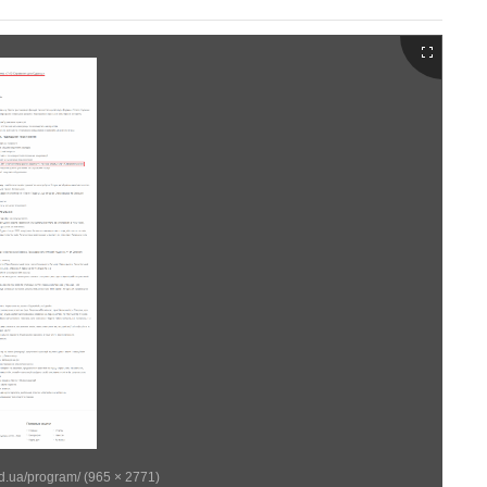
od.ua/program/ (965 × 2771)