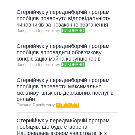
Стернійчук у передвиборчій програмі
пообіцяв повернути відповідальність
чиновників за незаконне збагачення
Завершено 5 рокiв тому
ВИКОНАНО
Стернійчук у передвиборчій програмі
пообіцяв впровадити обов’язкову
конфіскацію майна корупціонерів
Завершено 6 рокiв тому
ВИКОНАНО
Стернійчук у передвиборчій програмі
пообіцяв перевести максимально
можливу кількість державних послуг в
онлайн
Сказано 7 рокiв тому
У ПРОЦЕСІ
Стернійчук у передвиборчій програмі
пообіцяв, що буде створена
Національна економічна стратегія з