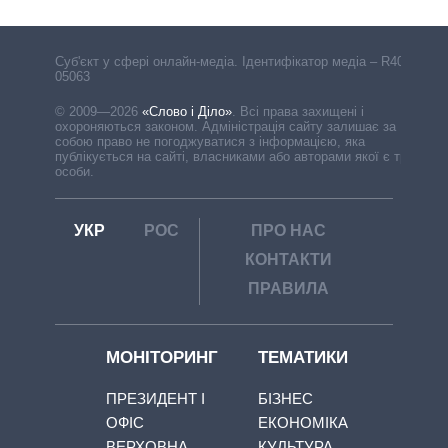
Cуб'єкт у сфері онлайн-медіа. Ідентифікатор медіа – R40-
05063
© 2009—2026
«Слово і Діло»
.
Всі права захищені і
охороняються законом. Адміністрація сайту залишає за
собою право не погоджуватися з інформацією, яка
публікується на сайті, власниками або авторами якої є треті
особи.
УКР
РОС
ПРО НАС
КОНТАКТИ
ПРАВИЛА
МОНІТОРИНГ
ТЕМАТИКИ
ПРЕЗИДЕНТ І
БІЗНЕС
ОФІС
ЕКОНОМІКА
ВЕРХОВНА
КУЛЬТУРА