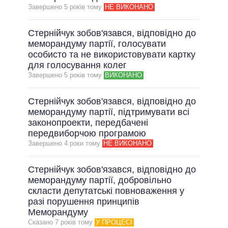
Завершено 5 рокiв тому
НЕ ВИКОНАНО
Стернійчук зобов'язався, відповідно до
меморандуму партії, голосувати
особисто та не використовувати картку
для голосування колег
Завершено 5 рокiв тому
ВИКОНАНО
Стернійчук зобов'язався, відповідно до
меморандуму партії, підтримувати всі
законопроекти, передбачені
передвиборчою програмою
Завершено 4 роки тому
НЕ ВИКОНАНО
Стернійчук зобов'язався, відповідно до
меморандуму партії, добровільно
скласти депутатські повноваження у
разі порушення принципів
Меморандуму
Сказано 7 рокiв тому
У ПРОЦЕСІ