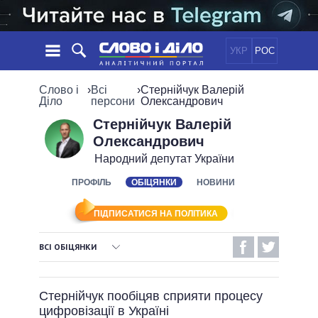
УКР
РОС
НОВИНИ
Слово і
›
Всі
›
Стернійчук Валерій
Діло
персони
Олександрович
ОБIЦЯНКИ
СТРІЧКА
ПОЛІТИКА
Стернійчук Валерій
Олександрович
ПОДІЇ
ЕКОНОМІКА
ПОЛIТИКИ
Народний депутат України
СТАТТІ
СУСПІЛЬСТВО
ІНФОГРАФІКА
ПРОФІЛЬ
ОБІЦЯНКИ
НОВИНИ
ДУМКИ
СВІТ
УСІ ПОЛІТИКИ
ОГЛЯДИ
ПРЕЗИДЕНТ І ОФІС
ВІДЕО
ПІДПИСАТИСЯ НА ПОЛІТИКА
ДАЙДЖЕСТИ
ВЕРХОВНА РАДА
ПІДТРИМАТИ
КАБІНЕТ МІНІСТРІВ
ВСІ ОБІЦЯНКИ
ГОЛОВИ ОБЛАДМІНІСТРАЦІЙ
ВИКОНАНІ ОБІЦЯНКИ
ПОРІВНЯННЯ ПОЛІТИКІВ
МЕРИ МІСТ
Стернійчук пообіцяв сприяти процесу
НЕВИКОНАНІ ОБІЦЯНКИ
ВСІ ПЕРСОНИ
цифровізації в Україні