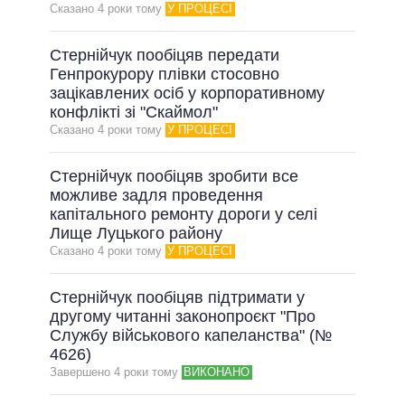
ОБІЦЯНКИ У ПРОЦЕСІ
Сказано 4 роки тому
У ПРОЦЕСІ
ВСІ ОБІЦЯНКИ
Стернійчук пообіцяв передати
АРХІВНІ ОБІЦЯНКИ
Генпрокурору плівки стосовно
зацікавлених осіб у корпоративному
конфлікті зі "Скаймол"
Сказано 4 роки тому
У ПРОЦЕСІ
Стернійчук пообіцяв зробити все
можливе задля проведення
капітального ремонту дороги у селі
Лище Луцького району
Сказано 4 роки тому
У ПРОЦЕСІ
Стернійчук пообіцяв підтримати у
другому читанні законопроєкт "Про
Службу військового капеланства" (№
4626)
Завершено 4 роки тому
ВИКОНАНО