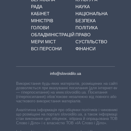
РАДА
НАУКА
КАБІНЕТ
НАЦІОНАЛЬНА
МІНІСТРІВ
БЕЗПЕКА
ГОЛОВИ
ПОЛІТИКА
ОБЛАДМІНІСТРАЦІЙ
ПРАВО
МЕРИ МІСТ
СУСПІЛЬСТВО
ВСІ ПЕРСОНИ
ФІНАНСИ
info@slovoidilo.ua
Використання будь-яких матеріалів, розміщених на сайті,
дозволяється при вказуванні посилання (для інтернет-видань
— гіперпосилання) на www.slovoidilo.ua. Посилання
(гіперпосилання) обов’язкове незалежно від повного або
часткового використання матеріалів.
Аналітична інформація про обіцянки політиків і чиновників,
що розміщені на порталі slovoidilo.ua, а також інформація про
стан виконання цих обіцянок, зібрана й опрацьована ТОВ «ІА
Слово і Діло» і є власністю ТОВ «ІА Слово і Діло».