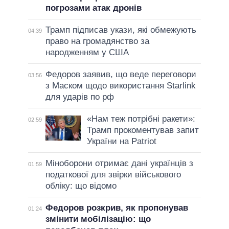
погрозами атак дронів
Трамп підписав укази, які обмежують
04:39
право на громадянство за
народженням у США
Федоров заявив, що веде переговори
03:56
з Маском щодо використання Starlink
для ударів по рф
«Нам теж потрібні ракети»:
02:59
Трамп прокоментував запит
України на Patriot
Міноборони отримає дані українців з
01:59
податкової для звірки військового
обліку: що відомо
Федоров розкрив, як пропонував
01:24
змінити мобілізацію: що