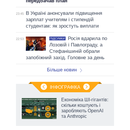
передбачав план
В Україні анонсували підвищення
23:45
зарплат учителям і стипендій
студентам: як зростуть виплати
Росія вдарила по
ПІДСУМКИ
22:53
Лозовій і Павлограду, а
Стефанішиній обрали
запобіжний захід. Головне за день
Більше новин
ІНФОГРАФІКА
и на
Економіка ШІ-гігантів:
скільки коштують і
а
заробляють OpenAI
та Anthropic
аспі