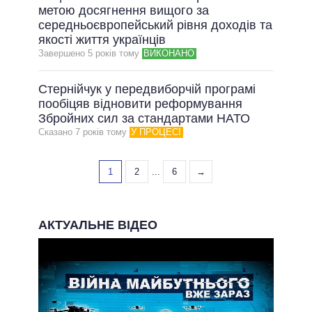
метою досягнення вищого за
середньоєвропейський рівня доходів та
якості життя українців
Завершено 5 рокiв тому
ВИКОНАНО
Стернійчук у передвиборчій програмі
пообіцяв відновити реформування
Збройних сил за стандартами НАТО
Сказано 7 рокiв тому
У ПРОЦЕСІ
1
2
...
6
→
АКТУАЛЬНЕ ВІДЕО