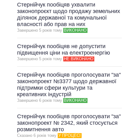
Стернійчук пообіцяв ухвалити
законопроєкт щодо продажу земельних
ділянок державної та комунальної
власності або прав на них
Завершено 5 рокiв тому
ВИКОНАНО
Стернійчук пообіцяв не допустити
підвищення ціни на електроенергію
Завершено 5 рокiв тому
НЕ ВИКОНАНО
Стернійчук пообіцяв проголосувати "за"
законопроект №3377 щодо державної
підтримки сфери культури та
креативних індустрій
Завершено 6 рокiв тому
ВИКОНАНО
Стернійчук пообіцяв проголосувати "за"
законопроект № 2342, який стосується
розмитнення авто
Сказано 6 рокiв тому
У ПРОЦЕСІ