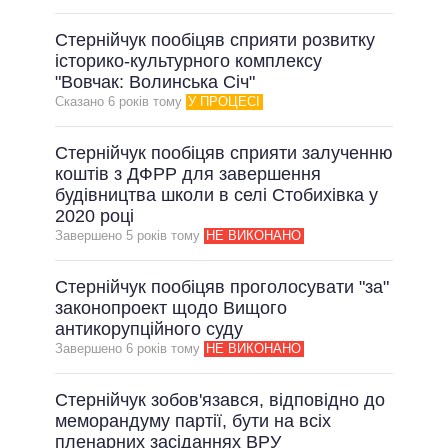
Стернійчук пообіцяв сприяти розвитку
історико-культурного комплексу
"Вовчак: Волинська Січ"
Сказано 6 рокiв тому
У ПРОЦЕСІ
Стернійчук пообіцяв сприяти залученню
коштів з ДФРР для завершення
будівництва школи в селі Стобихівка у
2020 році
Завершено 5 рокiв тому
НЕ ВИКОНАНО
Стернійчук пообіцяв проголосувати "за"
законопроект щодо Вищого
антикорупційного суду
Завершено 6 рокiв тому
НЕ ВИКОНАНО
Стернійчук зобов'язався, відповідно до
меморандуму партії, бути на всіх
пленарних засіданнях ВРУ