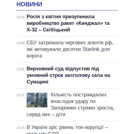
НОВИНИ
Росія з квітня призупинила
15:05
виробництво ракет «Кинджал» та
Х-32 – Скібіцький
СБУ затримала чергових агентів рф,
14:58
які активували десятки Starlink для
ворога
Верховний суд відпустив під
14:41
умовний строк ексголову села на
Сумщині
Кількість постраждалих
14:27
внаслідок удару по
Запоріжжю стрімко зросла,
серед них – діти
В Україні зріс рівень топ-корупції –
14:19
очільник САП