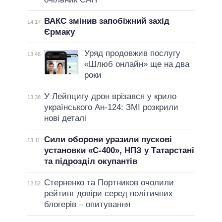
ВАКС змінив запобіжний захід
14:17
Єрмаку
Уряд продовжив послугу
13:46
«Шлюб онлайн» ще на два
роки
У Лейпцигу дрон врізався у крило
13:38
українського Ан-124: ЗМІ розкрили
нові деталі
Сили оборони уразили пускові
13:11
установки «С-400», НПЗ у Татарстані
та підрозділ окупантів
Стерненко та Портников очолили
12:52
рейтинг довіри серед політичних
блогерів – опитування