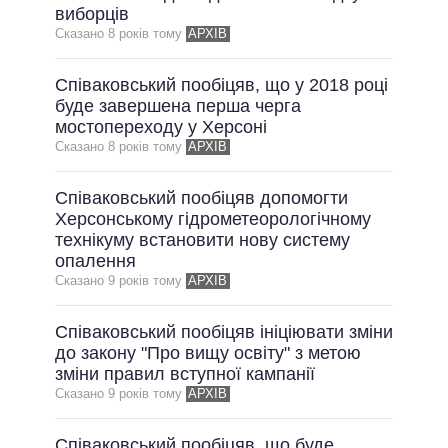
ОБІЦЯНКИ У ПРОЦЕСІ
виборців
Сказано 8 рокiв тому
АРХІВ
ВСІ ОБІЦЯНКИ
АРХІВНІ ОБІЦЯНКИ
Співаковський пообіцяв, що у 2018 році
буде завершена перша черга
мостопереходу у Херсоні
Сказано 8 рокiв тому
АРХІВ
Співаковський пообіцяв допомогти
Херсонському гідрометеорологічному
технікуму встановити нову систему
опалення
Сказано 9 рокiв тому
АРХІВ
Співаковський пообіцяв ініціювати зміни
до закону "Про вищу освіту" з метою
зміни правил вступної кампанії
Сказано 9 рокiв тому
АРХІВ
Співаковський пообіцяв, що буде