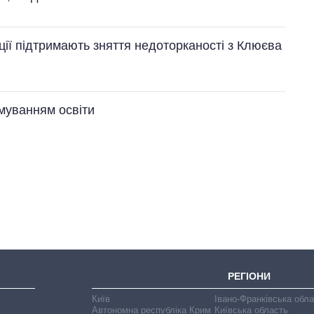
ції підтримають зняття недоторканості з Клюєва
муванням освіти
Як зросли тарифи
на холодну воду у
містах України на
початок серпня
РЕГІОНИ
Київ
Івано-Франківська обл
Автономна республіка Крим
Київська область