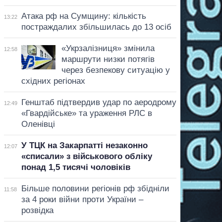
Атака рф на Сумщину: кількість
13:22
постраждалих збільшилась до 13 осіб
«Укрзалізниця» змінила
12:58
маршрути низки потягів
через безпекову ситуацію у
східних регіонах
Генштаб підтвердив удар по аеродрому
12:49
«Гвардійське» та ураження РЛС в
Оленівці
У ТЦК на Закарпатті незаконно
12:07
«списали» з військового обліку
понад 1,5 тисячі чоловіків
Більше половини регіонів рф збідніли
11:58
за 4 роки війни проти України –
розвідка