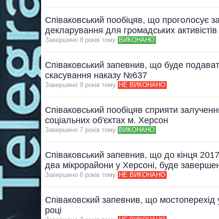
Співаковський пообіцяв, що проголосує з
декларування для громадських активістів
Завершено 8 рокiв тому
ВИКОНАНО
Співаковський запевнив, що буде подават
скасування наказу №637
Завершено 9 рокiв тому
НЕ ВИКОНАНО
Співаковський пообіцяв сприяти залученню
соціальних об'єктах м. Херсон
Завершено 7 рокiв тому
ВИКОНАНО
Співаковський запевнив, що до кінця 2017
два мікрорайони у Херсоні, буде заверше
Завершено 8 рокiв тому
НЕ ВИКОНАНО
Співаковский запевнив, що мостоперехід 
році