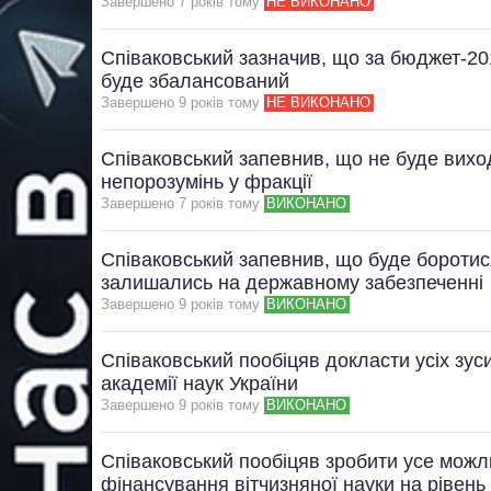
Завершено 7 рокiв тому
НЕ ВИКОНАНО
Співаковський зазначив, що за бюджет-20
буде збалансований
Завершено 9 рокiв тому
НЕ ВИКОНАНО
Співаковський запевнив, що не буде вихо
непорозумінь у фракції
Завершено 7 рокiв тому
ВИКОНАНО
Співаковський запевнив, що буде боротися
залишались на державному забезпеченні
Завершено 9 рокiв тому
ВИКОНАНО
Співаковський пообіцяв докласти усіх зу
академії наук України
Завершено 9 рокiв тому
ВИКОНАНО
Співаковський пообіцяв зробити усе мож
фінансування вітчизняної науки на рівень