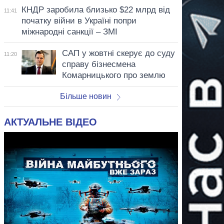
КНДР заробила близько $22 млрд від
11:41
початку війни в Україні попри
міжнародні санкції – ЗМІ
САП у жовтні скерує до суду
11:20
справу бізнесмена
Комарницького про землю
Більше новин
АКТУАЛЬНЕ ВІДЕО