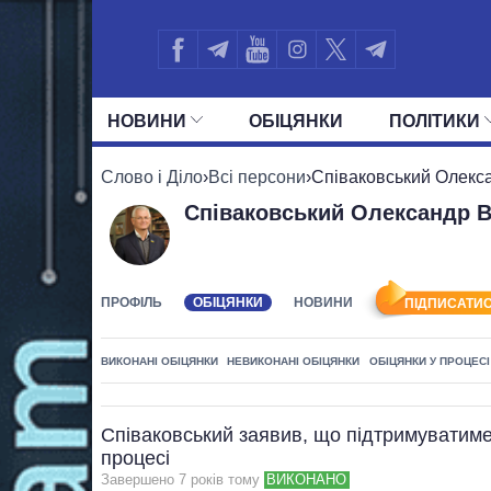
НОВИНИ
ОБIЦЯНКИ
ПОЛIТИКИ
УСІ ПОЛІТИКИ
ПРЕЗИДЕНТ І ОФ
Слово і Діло
›
Всі персони
›
Співаковський Олекс
Співаковський Олександр 
ПРОФІЛЬ
ОБІЦЯНКИ
НОВИНИ
ПІДПИСАТИС
ВИКОНАНІ ОБІЦЯНКИ
НЕВИКОНАНІ ОБІЦЯНКИ
ОБІЦЯНКИ У ПРОЦЕСІ
Співаковський заявив, що підтримуватим
процесі
Завершено 7 рокiв тому
ВИКОНАНО