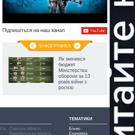
Підпишіться на наш канал
ІНФОГРАФІКА
Як змінився
бюджет
Міністерства
оборони за 13
років війни з
росією
ТЕМАТИКИ
асть
Сумська область
Бізнес
Тернопільська область
Економіка