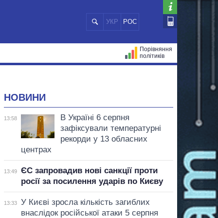
УКР
РОС
Порівняння
політиків
ЦІЙ
МЕРИ МІСТ
ВСІ ПЕРСОНИ
НОВИНИ
В Україні 6 серпня
13:58
зафіксували температурні
рекорди у 13 обласних
центрах
ЄС запровадив нові санкції проти
13:49
росії за посилення ударів по Києву
У Києві зросла кількість загиблих
13:33
внаслідок російської атаки 5 серпня