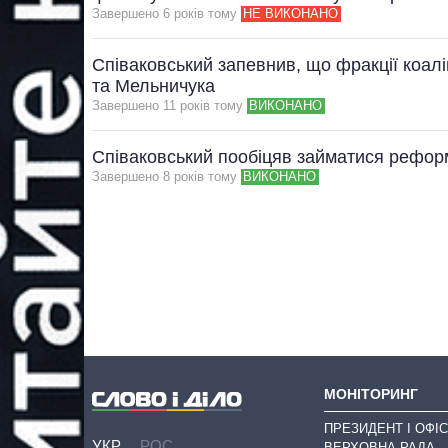
Завершено 6 рокiв тому
НЕ ВИКОНАНО
Співаковський запевнив, що фракції коалі
та Мельничука
Завершено 11 рокiв тому
ВИКОНАНО
Співаковський пообіцяв займатися рефор
Завершено 8 рокiв тому
ВИКОНАНО
МОНІТОРИНГ
ПРЕЗИДЕНТ І ОФІС
УКР
РОС
ВЕРХОВНА РАДА