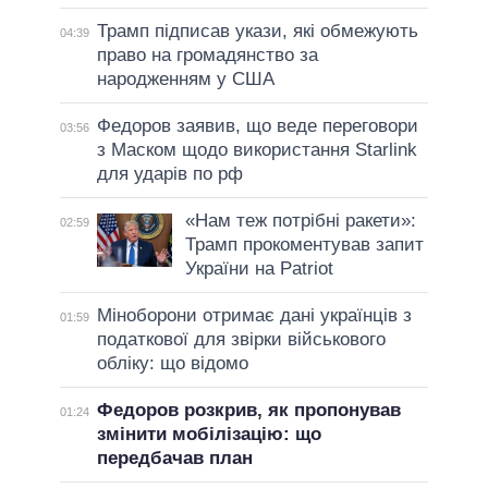
Трамп підписав укази, які обмежують
04:39
право на громадянство за
народженням у США
Федоров заявив, що веде переговори
03:56
з Маском щодо використання Starlink
для ударів по рф
«Нам теж потрібні ракети»:
02:59
Трамп прокоментував запит
України на Patriot
Міноборони отримає дані українців з
01:59
податкової для звірки військового
обліку: що відомо
Федоров розкрив, як пропонував
01:24
змінити мобілізацію: що
передбачав план