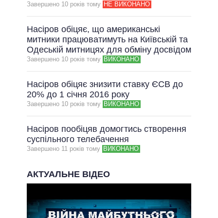
Завершено 10 рокiв тому
НЕ ВИКОНАНО
Насіров обіцяє, що американські
митники працюватимуть на Київській та
Одеській митницях для обміну досвідом
Завершено 10 рокiв тому
ВИКОНАНО
Насіров обіцяє знизити ставку ЄСВ до
20% до 1 січня 2016 року
Завершено 10 рокiв тому
ВИКОНАНО
Насіров пообіцяв домогтись створення
суспільного телебачення
Завершено 11 рокiв тому
ВИКОНАНО
АКТУАЛЬНЕ ВІДЕО