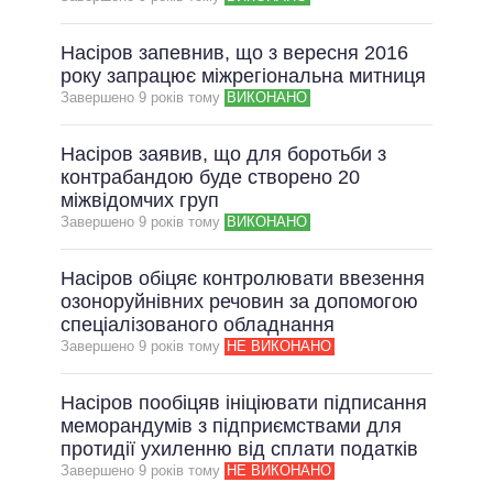
ВСІ ОБІЦЯНКИ
Насіров запевнив, що з вересня 2016
АРХІВНІ ОБІЦЯНКИ
року запрацює міжрегіональна митниця
Завершено 9 рокiв тому
ВИКОНАНО
Насіров заявив, що для боротьби з
контрабандою буде створено 20
міжвідомчих груп
Завершено 9 рокiв тому
ВИКОНАНО
Насіров обіцяє контролювати ввезення
озоноруйнівних речовин за допомогою
спеціалізованого обладнання
Завершено 9 рокiв тому
НЕ ВИКОНАНО
Насіров пообіцяв ініціювати підписання
меморандумів з підприємствами для
протидії ухиленню від сплати податків
Завершено 9 рокiв тому
НЕ ВИКОНАНО