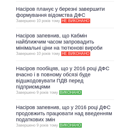
Насіров планує у березні завершити
формування відомства ДФС
Завершено 10 рокiв тому
НЕ ВИКОНАНО
Насіров запевнив, що Кабмін
найближчим часом запровадить
мінімальні ціни на тютюнові вироби
Завершено 10 рокiв тому
НЕ ВИКОНАНО
Насіров пообіцяв, що у 2016 році ДФС
вчасно і в повному обсязі буде
відшкодовувати ПДВ перед
підприємцями
Завершено 9 рокiв тому
ВИКОНАНО
Насіров запевнив, що у 2016 році ДФС
продовжить працювати над введенням
податкових змін
Завершено 9 рокiв тому
ВИКОНАНО