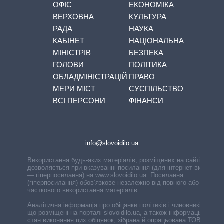
ОФІС
ЕКОНОМІКА
ВЕРХОВНА
КУЛЬТУРА
РАДА
НАУКА
КАБІНЕТ
НАЦІОНАЛЬНА
МІНІСТРІВ
БЕЗПЕКА
ГОЛОВИ
ПОЛІТИКА
ОБЛАДМІНІСТРАЦІЙ
ПРАВО
МЕРИ МІСТ
СУСПІЛЬСТВО
ВСІ ПЕРСОНИ
ФІНАНСИ
info@slovoidilo.ua
Використання будь-яких матеріалів, розміщених на сайті,
дозволяється при вказуванні посилання (для інтернет-видань
— гіперпосилання) на www.slovoidilo.ua. Посилання
(гіперпосилання) обов’язкове незалежно від повного або
часткового використання матеріалів.
Аналітична інформація про обіцянки політиків і чиновників,
що розміщені на порталі slovoidilo.ua, а також інформація про
стан виконання цих обіцянок, зібрана й опрацьована ТОВ «ІА