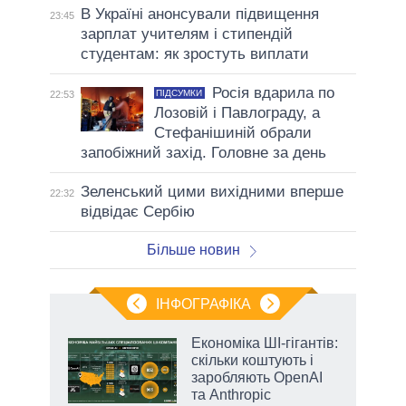
В Україні анонсували підвищення
23:45
зарплат учителям і стипендій
студентам: як зростуть виплати
Росія вдарила по
ПІДСУМКИ
22:53
Лозовій і Павлограду, а
Стефанішиній обрали
запобіжний захід. Головне за день
Зеленський цими вихідними вперше
22:32
відвідає Сербію
Більше новин
ІНФОГРАФІКА
и на
Економіка ШІ-гігантів:
скільки коштують і
а
заробляють OpenAI
та Anthropic