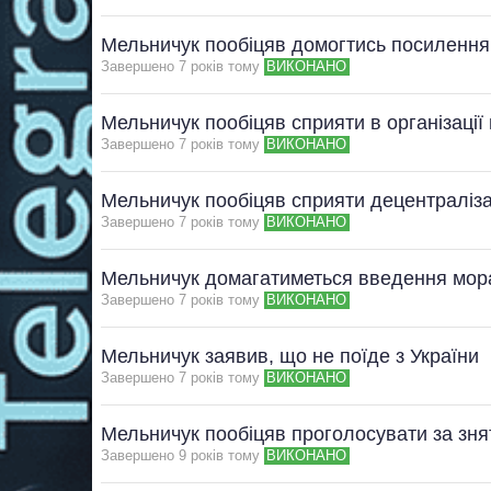
Мельничук пообіцяв домогтись посиленн
Завершено 7 рокiв тому
ВИКОНАНО
Мельничук пообіцяв сприяти в організаці
Завершено 7 рокiв тому
ВИКОНАНО
Мельничук пообіцяв сприяти децентраліза
Завершено 7 рокiв тому
ВИКОНАНО
Мельничук домагатиметься введення мора
Завершено 7 рокiв тому
ВИКОНАНО
Мельничук заявив, що не поїде з України
Завершено 7 рокiв тому
ВИКОНАНО
Мельничук пообіцяв проголосувати за зня
Завершено 9 рокiв тому
ВИКОНАНО