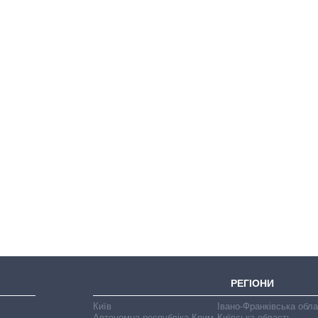
Експорт зброї:
скільки ракет,
літаків і танків
продала Україна
за роки
незалежності
РЕГІОНИ
Київ
Івано-Франківська обл
Автономна республіка Крим
Київська область