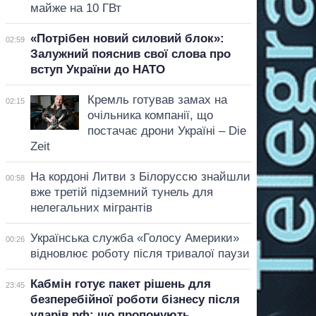
майже на 10 ГВт
«Потрібен новий силовий блок»:
02:59
Залужний пояснив свої слова про
вступ України до НАТО
Кремль готував замах на
02:15
очільника компанії, що
постачає дрони Україні – Die
Zeit
На кордоні Литви з Білоруссю знайшли
00:58
вже третій підземний тунель для
нелегальних мігрантів
Українська служба «Голосу Америки»
00:26
відновлює роботу після тривалої паузи
Кабмін готує пакет рішень для
23:45
безперебійної роботи бізнесу після
ударів рф: що пропонують