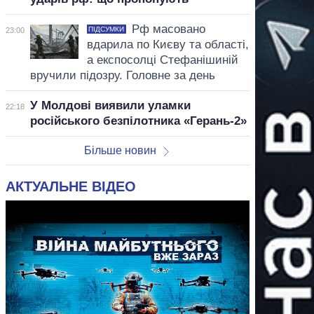
Рф масовано
ПІДСУМКИ
23:00
вдарила по Києву та області,
а експосолці Стефанішиній
вручили підозру. Головне за день
У Молдові виявили уламки
22:18
російського безпілотника «Герань-2»
Більше новин
АКТУАЛЬНЕ ВІДЕО