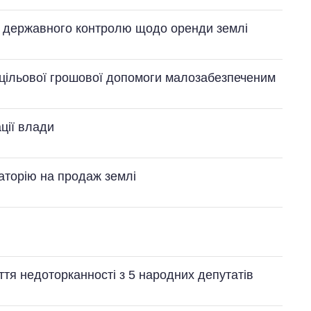
я державного контролю щодо оренди землі
ї цільової грошової допомоги малозабезпеченим
ції влади
торію на продаж землі
ття недоторканності з 5 народних депутатів