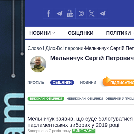
НОВИНИ
ОБIЦЯНКИ
ПОЛIТИКИ
УСІ ПОЛІТИКИ
ПРЕЗИДЕНТ І ОФ
Слово і Діло
›
Всі персони
›
Мельничук Сергій Пе
Мельничук Сергій Петрович
ПРОФІЛЬ
ОБІЦЯНКИ
НОВИНИ
ПІДПИСАТИС
ВИКОНАНІ ОБІЦЯНКИ
НЕВИКОНАНІ ОБІЦЯНКИ
ОБІЦЯНКИ У ПРОЦ
Мельничук заявив, що буде балотуватися 
парламентських виборах у 2019 році
Завершено 7 рокiв тому
ВИКОНАНО