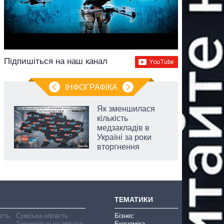
Підпишіться на наш канал
ІНФОГРАФІКА
Як зменшилася
кількість
медзакладів в
Україні за роки
вторгнення
ТЕМАТИКИ
асть
Сумська область
Бізнес
Тернопільська область
Економіка