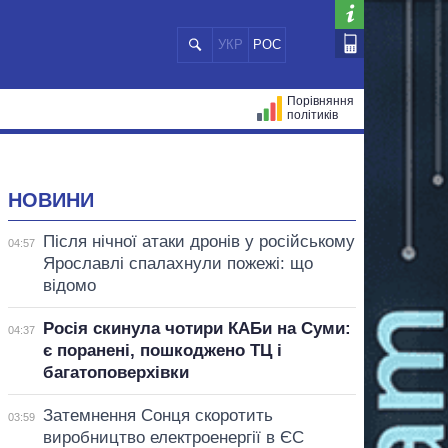
УКР
РОС
Порівняння
політиків
ЦІЙ
МЕРИ МІСТ
ВСІ ПЕРСОНИ
НОВИНИ
Після нічної атаки дронів у російському
04:57
Ярославлі спалахнули пожежі: що
відомо
Росія скинула чотири КАБи на Суми:
04:37
є поранені, пошкоджено ТЦ і
багатоповерхівки
Затемнення Сонця скоротить
03:59
виробництво електроенергії в ЄС