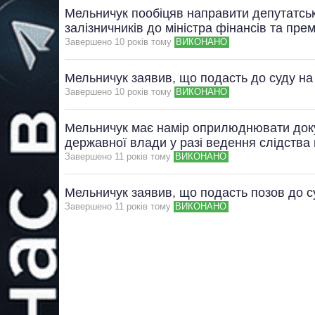
Мельничук пообіцяв направити депутатсь
залізничників до міністра фінансів та прем
Завершено 10 рокiв тому
ВИКОНАНО
Мельничук заявив, що подасть до суду на
Завершено 10 рокiв тому
ВИКОНАНО
Мельничук має намір оприлюднювати докум
державної влади у разі ведення слідства 
Завершено 11 рокiв тому
ВИКОНАНО
Мельничук заявив, що подасть позов до с
Завершено 11 рокiв тому
ВИКОНАНО