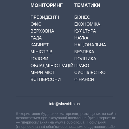
МОНІТОРИНГ
ТЕМАТИКИ
ПРЕЗИДЕНТ І
БІЗНЕС
ОФІС
ЕКОНОМІКА
ВЕРХОВНА
КУЛЬТУРА
РАДА
НАУКА
КАБІНЕТ
НАЦІОНАЛЬНА
МІНІСТРІВ
БЕЗПЕКА
ГОЛОВИ
ПОЛІТИКА
ОБЛАДМІНІСТРАЦІЙ
ПРАВО
МЕРИ МІСТ
СУСПІЛЬСТВО
ВСІ ПЕРСОНИ
ФІНАНСИ
info@slovoidilo.ua
Використання будь-яких матеріалів, розміщених на сайті,
дозволяється при вказуванні посилання (для інтернет-видань
— гіперпосилання) на www.slovoidilo.ua. Посилання
(гіперпосилання) обов’язкове незалежно від повного або