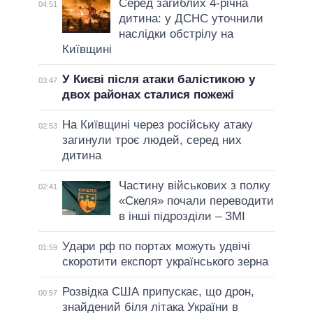
Серед загиблих 4-річна
04:51
дитина: у ДСНС уточнили
наслідки обстрілу на
Київщині
У Києві після атаки балістикою у
03:47
двох районах сталися пожежі
На Київщині через російську атаку
02:53
загинули троє людей, серед них
дитина
Частину військових з полку
02:41
«Скеля» почали переводити
в інші підрозділи – ЗМІ
Удари рф по портах можуть удвічі
01:59
скоротити експорт українського зерна
Розвідка США припускає, що дрон,
00:57
знайдений біля літака України в