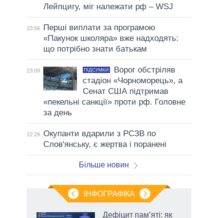
Лейпцигу, міг належати рф – WSJ
Перші виплати за програмою
23:56
«Пакунок школяра» вже надходять:
що потрібно знати батькам
Ворог обстріляв
ПІДСУМКИ
23:09
стадіон «Чорноморець», а
Сенат США підтримав
«пекельні санкції» проти рф. Головне
за день
Окупанти вдарили з РСЗВ по
22:29
Слов'янську, є жертва і поранені
Більше новин
ІНФОГРАФІКА
жет
Дефіцит пам’яті: як