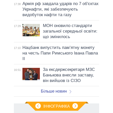
Армія рф завдала ударів по 7 об'єктах
17:38
Укрнафти, які забезпечують
видобуток нафти та газу
МОН оновило стандарти
17:29
загальної середньої освіти:
що змінилось
Нацбанк випустить пам’ятну монету
17:10
на честь Папи Римського Івана Павла
II
За ексдержсекретаря МЗС
16:51
Банькова внесли заставу,
він вийшов із СІЗО
Більше новин
ІНФОГРАФІКА