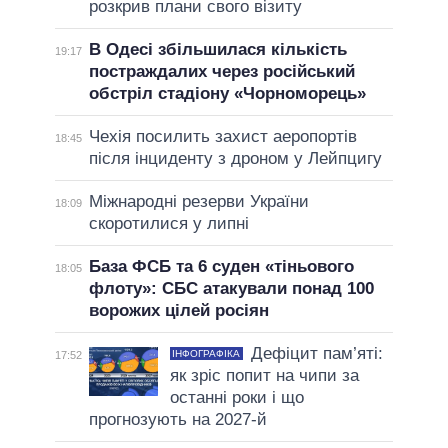
розкрив плани свого візиту
В Одесі збільшилася кількість
19:17
постраждалих через російський
обстріл стадіону «Чорноморець»
Чехія посилить захист аеропортів
18:45
після інциденту з дроном у Лейпцигу
Міжнародні резерви України
18:09
скоротилися у липні
База ФСБ та 6 суден «тіньового
18:05
флоту»: СБС атакували понад 100
ворожих цілей росіян
Дефіцит пам’яті:
ІНФОГРАФІКА
17:52
як зріс попит на чипи за
останні роки і що
прогнозують на 2027-й