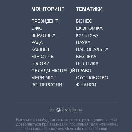
МОНІТОРИНГ
ТЕМАТИКИ
ПРЕЗИДЕНТ І
БІЗНЕС
ОФІС
ЕКОНОМІКА
ВЕРХОВНА
КУЛЬТУРА
РАДА
НАУКА
КАБІНЕТ
НАЦІОНАЛЬНА
МІНІСТРІВ
БЕЗПЕКА
ГОЛОВИ
ПОЛІТИКА
ОБЛАДМІНІСТРАЦІЙ
ПРАВО
МЕРИ МІСТ
СУСПІЛЬСТВО
ВСІ ПЕРСОНИ
ФІНАНСИ
info@slovoidilo.ua
Використання будь-яких матеріалів, розміщених на сайті,
дозволяється при вказуванні посилання (для інтернет-видань
— гіперпосилання) на www.slovoidilo.ua. Посилання