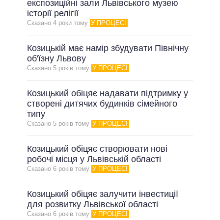
експозиційні зали Львівського музею
ОБІЦЯНКИ У ПРОЦЕСІ
історії релігії
Сказано 4 роки тому
У ПРОЦЕСІ
ВСІ ОБІЦЯНКИ
АРХІВНІ ОБІЦЯНКИ
Козицькій має намір збудувати Північну
об'їзну Львову
Сказано 5 рокiв тому
У ПРОЦЕСІ
Козицький обіцяє надавати підтримку у
створені дитячих будинків сімейного
типу
Сказано 5 рокiв тому
У ПРОЦЕСІ
Козицький обіцяє створювати нові
робочі місця у Львівській області
Сказано 6 рокiв тому
У ПРОЦЕСІ
Козицький обіцяє залучити інвестиції
для розвитку Львівської області
Сказано 6 рокiв тому
У ПРОЦЕСІ